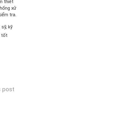
n thiết
thống xử
iểm tra.
 sỹ, kỹ
 tốt
s post