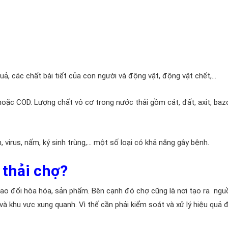
uả, các chất bài tiết của con người và động vật, động vật chết,…
oặc COD. Lượng chất vô cơ trong nước thải gồm cát, đất, axit, baz
n, virus, nấm, ký sinh trùng,… một số loại có khả năng gây bệnh.
c thải chợ?
xử lý nước thải chợ
trao đổi hòa hóa, sản phẩm. Bên cạnh đó chợ cũng là nơi tạo ra ng
à khu vực xung quanh. Vì thế cần phải kiểm soát và xử lý hiệu quả