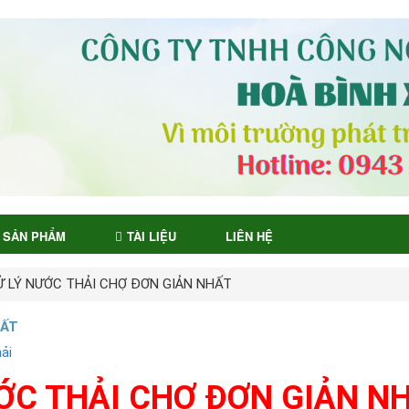
SẢN PHẨM
TÀI LIỆU
LIÊN HỆ
XỬ LÝ NƯỚC THẢI CHỢ ĐƠN GIẢN NHẤT
HẤT
ải
ƯỚC THẢI CHỢ ĐƠN GIẢN N