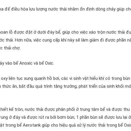
òa để điều hòa lưu lượng nước thải nhằm ổn định dòng chảy giúp c
hoan lỗ được đặt ở dưới đáy bể, giúp cho việc xáo trộn nước thải đ
c thải. Hơn nữa, việc cung cấp khí này sẽ làm giảm đi được phần 
c thải chợ.
ảy vào bể Anoxic và bể Oxic.
oxy liên tục xung quanh hồ bơi, các vi sinh vật hiếu khí có trong bùn
 thức ăn, bắt đầu quá trình tăng trưởng, phát triển của sinh khối m
thiết kế tròn, nước thải được phân phối ở trung tâm bể và được thu 
rung ở đáy và được rút ra bởi bơm bùn, 1 phần bùn sẽ được lưu lại ở
ật trong bể Aerotank giúp cho hiệu quả xử lý nước thải trong bể Ox