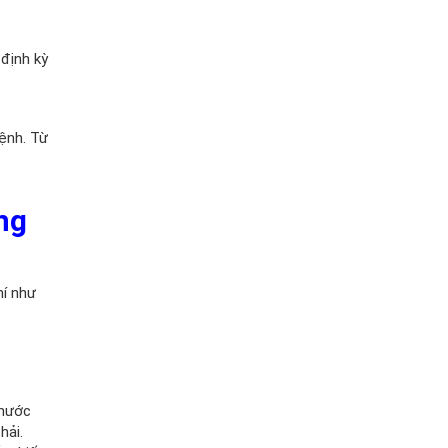
 định kỳ
bệnh. Từ
ng
hí như
 nước
hải.