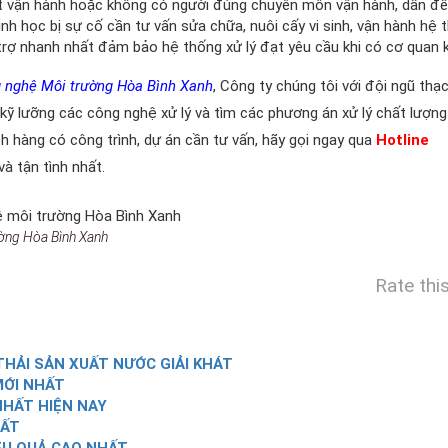
ít vận hành hoặc không có người đúng chuyên môn vận hành, dẫn đế
inh học bị sự cố cần tư vấn sửa chữa, nuôi cấy vi sinh, vận hành hệ 
 trợ nhanh nhất đảm bảo hệ thống xử lý đạt yêu cầu khi có cơ quan k
 nghệ Môi trường Hòa Bình Xanh
, Công ty chúng tôi với đội ngũ thạc
kỹ lưỡng các công nghệ xử lý và tìm các phương án xử lý chất lượng
ách hàng có công trình, dự án cần tư vấn, hãy gọi ngay qua
Hotline
à tận tình nhất.
ường Hòa Bình Xanh
Rate thi
THẢI SẢN XUẤT NƯỚC GIẢI KHÁT
MỚI NHẤT
NHẤT HIỆN NAY
HẤT