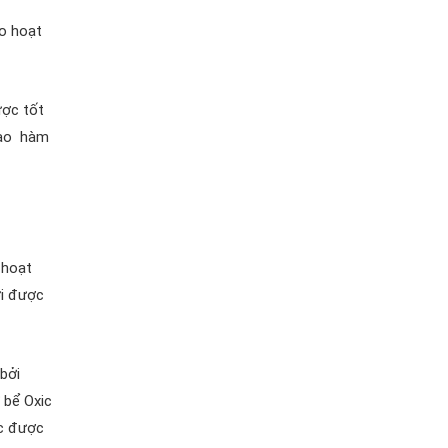
ho hoạt
ược tốt
nào hàm
 hoạt
ới được
bởi
 bể Oxic
ic được