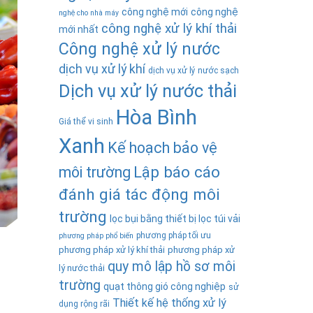
công nghệ mới
công nghệ
nghệ cho nhà máy
công nghệ xử lý khí thải
mới nhất
Công nghệ xử lý nước
dịch vụ xử lý khí
dịch vụ xử lý nước sạch
Dịch vụ xử lý nước thải
Hòa Bình
Giá thể vi sinh
Xanh
Kế hoạch bảo vệ
Lập báo cáo
môi trường
đánh giá tác động môi
trường
lọc bụi bằng thiết bị lọc túi vải
phương pháp tối ưu
phương pháp phổ biến
phương pháp xử lý khí thải
phương pháp xử
quy mô lập hồ sơ môi
lý nước thải
trường
quạt thông gió công nghiệp
sử
Thiết kế hệ thống xử lý
dụng rộng rãi