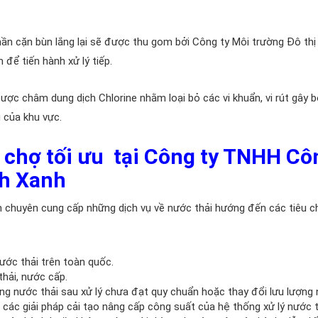
ần cặn bùn lắng lại sẽ được thu gom bởi Công ty Môi trường Đô thị
ể tiến hành xử lý tiếp.
ược châm dung dịch Chlorine nhằm loại bỏ các vi khuẩn, vi rút gây 
 của khu vực.
ải chợ tối ưu tại Công ty TNHH Cô
nh Xanh
xử lý nước thải chợ
chuyên cung cấp những dịch vụ về nước thải hướng đến các tiêu c
nước thải trên toàn quốc.
thải, nước cấp.
ưng nước thải sau xử lý chưa đạt quy chuẩn hoặc thay đổi lưu lượng
 các giải pháp cải tạo nâng cấp công suất của hệ thống xử lý nước t