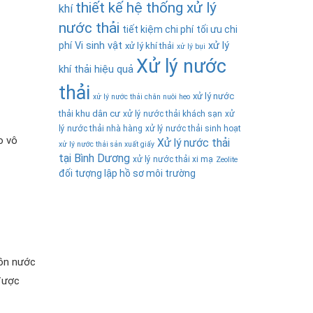
thiết kế hệ thống xử lý
khí
nước thải
tiết kiệm chi phí
tối ưu chi
phí
Vi sinh vật
xử lý
xử lý khí thải
xử lý bụi
Xử lý nước
khí thải hiệu quả
thải
xử lý nước
xử lý nước thải chăn nuôi heo
thải khu dân cư
xử lý nước thải khách sạn
xử
lý nước thải nhà hàng
xử lý nước thải sinh hoạt
o vô
Xử lý nước thải
xử lý nước thải sản xuất giấy
tại Bình Dương
xử lý nước thải xi mạ
Zeolite
đối tượng lập hồ sơ môi trường
uồn nước
 được