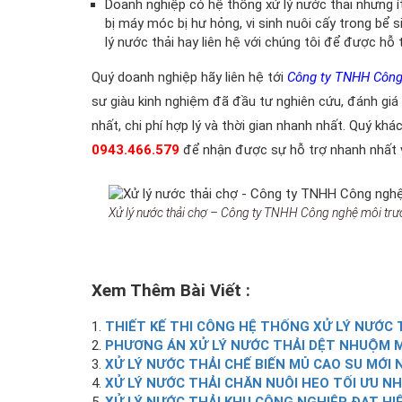
Doanh nghiệp có hệ thống xử lý nước thải nhưng 
bị máy móc bị hư hỏng, vi sinh nuôi cấy trong bể s
lý nước thải hay liên hệ với chúng tôi để được hỗ
Quý doanh nghiệp hãy liên hệ tới
Công ty TNHH Công
sư giàu kinh nghiệm đã đầu tư nghiên cứu, đánh giá 
nhất, chi phí hợp lý và thời gian nhanh nhất. Quý kh
0943.466.579
để nhận được sự hỗ trợ nhanh nhất v
Xử lý nước thải chợ – Công ty TNHH Công nghệ môi tr
Xem Thêm Bài Viết :
THIẾT KẾ THI CÔNG HỆ THỐNG XỬ LÝ NƯỚC 
PHƯƠNG ÁN XỬ LÝ NƯỚC THẢI DỆT NHUỘM 
XỬ LÝ NƯỚC THẢI CHẾ BIẾN MỦ CAO SU MỚI 
XỬ LÝ NƯỚC THẢI CHĂN NUÔI HEO TỐI ƯU N