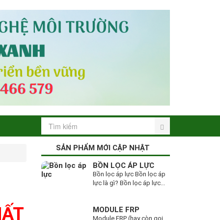
SẢN PHẨM MỚI CẬP NHẬT
BỒN LỌC ÁP LỰC
Bồn lọc áp lực Bồn lọc áp
lực là gì? Bồn lọc áp lực...
HẤT
MODULE FRP
Module FRP (hay còn gọi