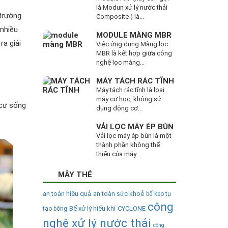
là Modun xử lý nước thải
 trường
Composite ) là...
 nhiều
MODULE MÀNG MBR
ra giải
Việc ứng dụng Màng lọc
MBR là kết hợp giữa công
nghệ lọc màng...
MÁY TÁCH RÁC TĨNH
Máy tách rác tĩnh là loại
máy cơ học, không sử
 cư sống
dụng động cơ...
VẢI LỌC MÁY ÉP BÙN
Vải lọc máy ép bùn là một
thành phần không thể
thiếu của máy...
MÂY THẺ
an toàn hiệu quả
an toàn sức khoẻ
bể keo tụ
công
Bể xử lý hiếu khí
CYCLONE
tạo bông
nghệ xử lý nước thải
công