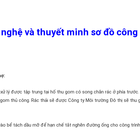
g nghệ và thuyết minh sơ đồ công
:
xử lý nước thải chợ
hợ:
xử lý nước thải chợ
 lý được tập trung tại hố thu gom có song chắn rác ở phía trước.
hu gom thủ công. Rác thải sẽ được Công ty Môi trường Đô thị sẽ thu
vào bể tách dầu mỡ để hạn chế tắt nghẽn đường ống cho công trình