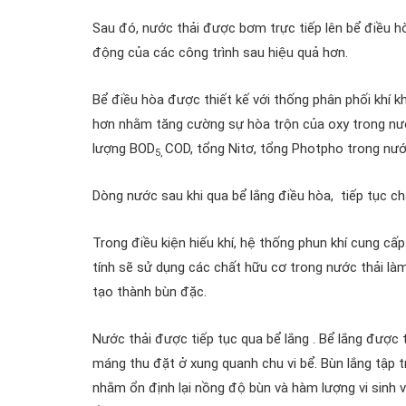
Sau đó, nước thải được bơm trực tiếp lên bể điều h
động của các công trình sau hiệu quả hơn.
Bể điều hòa được thiết kế với thống phân phối khí k
hơn nhằm tăng cường sự hòa trộn của oxy trong nướ
lượng BOD
COD, tổng Nitơ, tổng Photpho trong nướ
5,
Dòng nước sau khi qua bể lắng điều hòa, tiếp tục ch
Trong điều kiện hiếu khí, hệ thống phun khí cung cấp 
tính sẽ sử dụng các chất hữu cơ trong nước thải làm
tạo thành bùn đặc.
Nước thải được tiếp tục qua bể lắng . Bể lắng được 
máng thu đặt ở xung quanh chu vi bể. Bùn lắng tập t
nhằm ổn định lại nồng độ bùn và hàm lượng vi sinh v