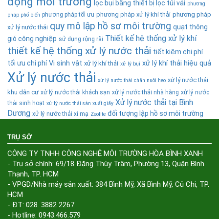
động môi trường
lọc bụi bằng thiết bị lọc túi vải
phương
phương pháp xử lý khí thải
phương pháp
phương pháp tối ưu
pháp phổ biến
quy mô lập hồ sơ môi trường
quạt thông
xử lý nước thải
Thiết kế hệ thống xử lý khí
gió công nghiệp
sử dụng rộng rãi
thiết kế hệ thống xử lý nước thải
tiết kiệm chi phí
tối ưu chi phí
Vi sinh vật
xử lý khí thải hiệu quả
xử lý khí thải
xử lý bụi
Xử lý nước thải
xử lý nước thải
xử lý nước thải chăn nuôi heo
khu dân cư
xử lý nước thải khách sạn
xử lý nước thải nhà hàng
xử lý nước
Xử lý nước thải tại Bình
thải sinh hoạt
xử lý nước thải sản xuất giấy
Dương
đối tượng lập hồ sơ môi trường
xử lý nước thải xi mạ
Zeolite
TRỤ SỞ
CÔNG TY TNHH CÔNG NGHỆ MÔI TRƯỜNG HÒA BÌNH XANH
- Trụ sở chính: 69/18 Đặng Thùy Trâm, Phường 13, Quận Bình
Thạnh, TP. HCM
- VPGD/Nhà máy sản xuất: 384 Bình Mỹ, Xã Bình Mỹ, Củ Chi, TP.
HCM
- ĐT: 028. 3882 2267
- Hotline: 0943.466.579