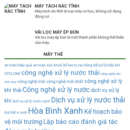
MÁY TÁCH RÁC TĨNH
Máy tách rác tĩnh là loại máy cơ học, không sử dụng
động cơ...
VẢI LỌC MÁY ÉP BÙN
Vải lọc máy ép bùn là một thành phần không thể thiếu
của máy...
MÂY THẺ
an toàn hiệu quả
an toàn sức khoẻ
Bể xử lý hiếu khí
bể keo tụ tạo bông
công nghệ xử lý nước thải
CYCLONE
công nghệ cho
công nghệ xử lý
công nghệ mới
công nghệ mới nhất
nhà máy
Công nghệ xử lý nước
khí thải
dịch vụ xử lý
Dịch vụ xử lý nước thải
khí
dịch vụ xử lý nước sạch
Hòa Bình Xanh
Kế hoạch bảo
Giá thể vi sinh
Lập báo cáo đánh giá tác
vệ môi trường