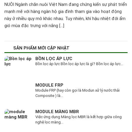
NUÔI Ngành chăn nuôi Việt Nam đang chứng kiến sự phát triển
mạnh mẽ với hàng ngàn hộ gia đình tham gia vào hoạt động
này ở nhiều quy mô khác nhau. Tuy nhiên, khí hậu nhiệt đới ẩm
gió mùa đặc trưng với nắng […]
SẢN PHẨM MỚI CẬP NHẬT
BỒN LỌC ÁP LỰC
Bồn lọc áp lực Bồn lọc áp lực là gì? Bồn lọc áp lực...
MODULE FRP
Module FRP (hay còn gọi là Modun xử lý nước thải
Composite ) là...
MODULE MÀNG MBR
Việc ứng dụng Màng lọc MBR là kết hợp giữa công
nghệ lọc màng...