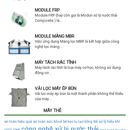
MODULE FRP
Module FRP (hay còn gọi là Modun xử lý nước thải
Composite ) là...
MODULE MÀNG MBR
Việc ứng dụng Màng lọc MBR là kết hợp giữa công
nghệ lọc màng...
MÁY TÁCH RÁC TĨNH
Máy tách rác tĩnh là loại máy cơ học, không sử dụng
động cơ...
VẢI LỌC MÁY ÉP BÙN
Vải lọc máy ép bùn là một thành phần không thể thiếu
của máy...
MÂY THẺ
an toàn hiệu quả
an toàn sức khoẻ
Bể xử lý hiếu khí
bể keo tụ tạo bông
công nghệ xử lý nước thải
CYCLONE