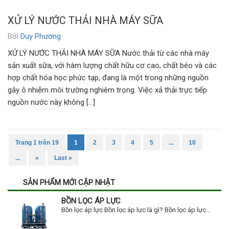
XỬ LÝ NƯỚC THẢI NHÀ MÁY SỮA
Bởi
Duy Phương
XỬ LÝ NƯỚC THẢI NHÀ MÁY SỮA Nước thải từ các nhà máy
sản xuất sữa, với hàm lượng chất hữu cơ cao, chất béo và các
hợp chất hóa học phức tạp, đang là một trong những nguồn
gây ô nhiễm môi trường nghiêm trọng. Việc xả thải trực tiếp
nguồn nước này không […]
Trang 1 trên 19
1
2
3
4
5
...
10
...
»
Last »
SẢN PHẨM MỚI CẬP NHẬT
BỒN LỌC ÁP LỰC
Bồn lọc áp lực Bồn lọc áp lực là gì? Bồn lọc áp lực...