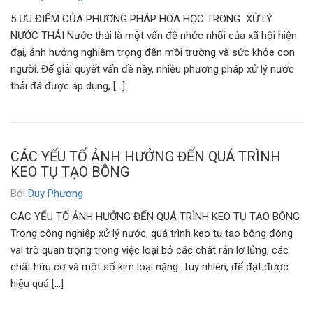
5 ƯU ĐIỂM CỦA PHƯƠNG PHÁP HÓA HỌC TRONG XỬ LÝ
NƯỚC THẢI Nước thải là một vấn đề nhức nhối của xã hội hiện
đại, ảnh hưởng nghiêm trọng đến môi trường và sức khỏe con
người. Để giải quyết vấn đề này, nhiều phương pháp xử lý nước
thải đã được áp dụng, […]
CÁC YẾU TỐ ẢNH HƯỞNG ĐẾN QUÁ TRÌNH
KEO TỤ TẠO BÔNG
Bởi
Duy Phương
CÁC YẾU TỐ ẢNH HƯỞNG ĐẾN QUÁ TRÌNH KEO TỤ TẠO BÔNG
Trong công nghiệp xử lý nước, quá trình keo tụ tạo bông đóng
vai trò quan trọng trong việc loại bỏ các chất rắn lơ lửng, các
chất hữu cơ và một số kim loại nặng. Tuy nhiên, để đạt được
hiệu quả […]