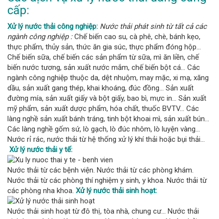
cấp:
Xử lý nước thải công nghiệp:
Nước thải phát sinh từ tất cả các
ngành công nghiệp :
Chế biến cao su, cà phê, chè, bánh kẹo,
thực phẩm, thủy sản, thức ăn gia súc, thực phẩm đóng hộp…
Chế biến sữa, chế biến các sản phẩm từ sữa, mì ăn liền, chế
biến nước tương, sản xuất nước mắm, chế biến bột cá… Các
ngành công nghiệp thuộc da, dệt nhuộm, may mặc, xi mạ, xăng
dầu, sản xuất gang thép, khai khoáng, đúc đồng… Sản xuất
đường mía, sản xuất giấy và bột giấy, bao bì, mực in… Sản xuất
mỹ phẩm, sản xuất dược phẩm, hóa chất, thuốc BVTV… Các
làng nghề sản xuất bánh tráng, tinh bột khoai mì, sản xuất bún…
Các làng nghề gốm sứ, lò gạch, lò đúc nhôm, lò luyện vàng…
Nước rỉ rác, nước thải từ hệ thống xử lý khí thải hoặc bụi thải…
Xử lý nước thải y tế:
Nước thải từ các bệnh viện. Nước thải từ các phòng khám.
Nước thải từ các phòng thí nghiệm y sinh, y khoa. Nước thải từ
các phòng nha khoa.
Xử lý nước thải sinh hoạt:
Nước thải sinh hoạt từ đô thị, tòa nhà, chung cư… Nước thải