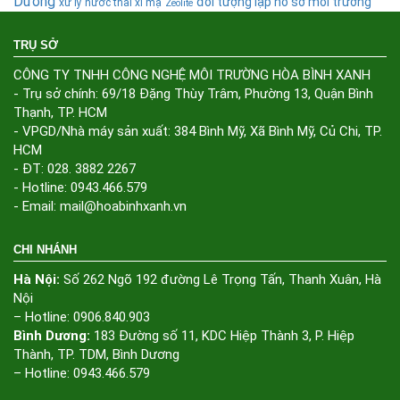
Dương
đối tượng lập hồ sơ môi trường
xử lý nước thải xi mạ
Zeolite
TRỤ SỞ
CÔNG TY TNHH CÔNG NGHỆ MÔI TRƯỜNG HÒA BÌNH XANH
- Trụ sở chính: 69/18 Đặng Thùy Trâm, Phường 13, Quận Bình
Thạnh, TP. HCM
- VPGD/Nhà máy sản xuất: 384 Bình Mỹ, Xã Bình Mỹ, Củ Chi, TP.
HCM
- ĐT: 028. 3882 2267
- Hotline: 0943.466.579
- Email: mail@hoabinhxanh.vn
CHI NHÁNH
Hà Nội:
Số 262 Ngõ 192 đường Lê Trọng Tấn, Thanh Xuân, Hà
Nội
– Hotline: 0906.840.903
Bình Dương:
183 Đường số 11, KDC Hiệp Thành 3, P. Hiệp
Thành, TP. TDM, Bình Dương
– Hotline: 0943.466.579