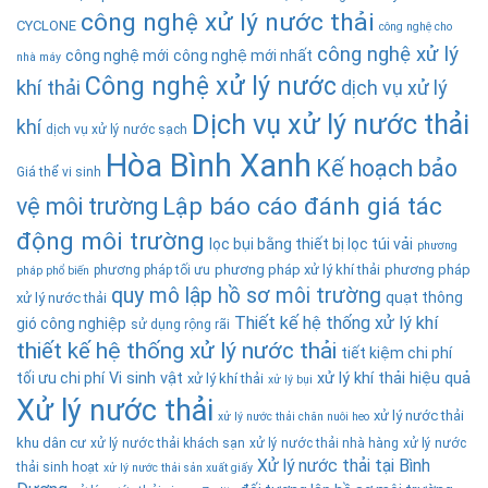
công nghệ xử lý nước thải
CYCLONE
công nghệ cho
công nghệ xử lý
công nghệ mới
công nghệ mới nhất
nhà máy
Công nghệ xử lý nước
khí thải
dịch vụ xử lý
Dịch vụ xử lý nước thải
khí
dịch vụ xử lý nước sạch
Hòa Bình Xanh
Kế hoạch bảo
Giá thể vi sinh
Lập báo cáo đánh giá tác
vệ môi trường
động môi trường
lọc bụi bằng thiết bị lọc túi vải
phương
phương pháp xử lý khí thải
phương pháp
phương pháp tối ưu
pháp phổ biến
quy mô lập hồ sơ môi trường
quạt thông
xử lý nước thải
Thiết kế hệ thống xử lý khí
gió công nghiệp
sử dụng rộng rãi
thiết kế hệ thống xử lý nước thải
tiết kiệm chi phí
tối ưu chi phí
Vi sinh vật
xử lý khí thải hiệu quả
xử lý khí thải
xử lý bụi
Xử lý nước thải
xử lý nước thải
xử lý nước thải chăn nuôi heo
khu dân cư
xử lý nước thải khách sạn
xử lý nước thải nhà hàng
xử lý nước
Xử lý nước thải tại Bình
thải sinh hoạt
xử lý nước thải sản xuất giấy