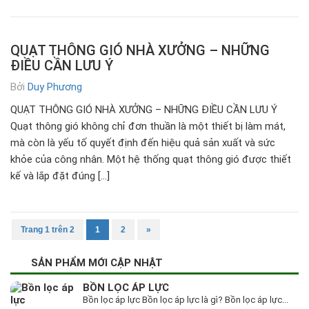
QUẠT THÔNG GIÓ NHÀ XƯỞNG – NHỮNG
ĐIỀU CẦN LƯU Ý
Bởi
Duy Phương
QUẠT THÔNG GIÓ NHÀ XƯỞNG – NHỮNG ĐIỀU CẦN LƯU Ý
Quạt thông gió không chỉ đơn thuần là một thiết bị làm mát,
mà còn là yếu tố quyết định đến hiệu quả sản xuất và sức
khỏe của công nhân. Một hệ thống quạt thông gió được thiết
kế và lắp đặt đúng […]
Trang 1 trên 2
1
2
»
SẢN PHẨM MỚI CẬP NHẬT
BỒN LỌC ÁP LỰC
Bồn lọc áp lực Bồn lọc áp lực là gì? Bồn lọc áp lực...