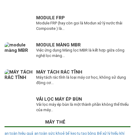
MODULE FRP
Module FRP (hay còn gọi là Modun xử lý nước thải
Composite ) là...
MODULE MÀNG MBR
Việc ứng dụng Màng lọc MBR là kết hợp giữa công
nghệ lọc màng...
MÁY TÁCH RÁC TĨNH
Máy tách rác tĩnh là loại máy cơ học, không sử dụng
động cơ...
VẢI LỌC MÁY ÉP BÙN
Vải lọc máy ép bùn là một thành phần không thể thiếu
của máy...
MÂY THẺ
an toàn hiệu quả
an toàn sức khoẻ
Bể xử lý hiếu khí
bể keo tụ tạo bông