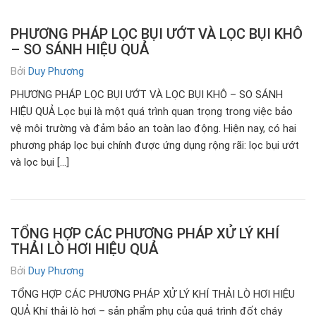
PHƯƠNG PHÁP LỌC BỤI ƯỚT VÀ LỌC BỤI KHÔ
– SO SÁNH HIỆU QUẢ
Bởi
Duy Phương
PHƯƠNG PHÁP LỌC BỤI ƯỚT VÀ LỌC BỤI KHÔ – SO SÁNH
HIỆU QUẢ Lọc bụi là một quá trình quan trọng trong việc bảo
vệ môi trường và đảm bảo an toàn lao động. Hiện nay, có hai
phương pháp lọc bụi chính được ứng dụng rộng rãi: lọc bụi ướt
và lọc bụi […]
TỔNG HỢP CÁC PHƯƠNG PHÁP XỬ LÝ KHÍ
THẢI LÒ HƠI HIỆU QUẢ
Bởi
Duy Phương
TỔNG HỢP CÁC PHƯƠNG PHÁP XỬ LÝ KHÍ THẢI LÒ HƠI HIỆU
QUẢ Khí thải lò hơi – sản phẩm phụ của quá trình đốt cháy