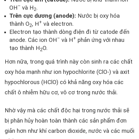
–
OH
và H
.
2
Trên cực dương (anode):
Nước bị oxy hóa
+
thành O
, H
và electron.
2
Electron tạo thành dòng điện đi từ catode đến
–
+
anode. Các ion OH
và H
phản ứng với nhau
tạo thành H
O.
2
Hơn nữa, trong quá trình này còn sinh ra các chất
oxy hóa mạnh như ion hypochlorite (ClO-) và axit
hypochlorous (HClO) có khả năng oxy hóa các
chất ô nhiễm hữu cơ, vô cơ trong nước thải.
Nhờ vậy mà các chất độc hại trong nước thải sẽ
bị phân hủy hoàn toàn thành các sản phẩm đơn
giản hơn như khí carbon dioxide, nước và các muối