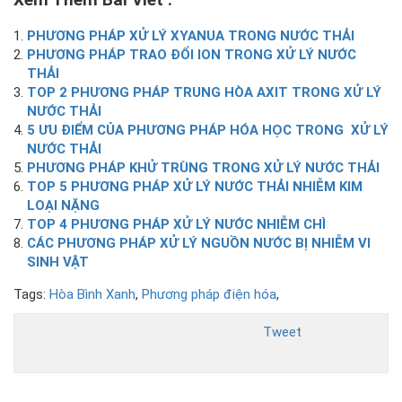
Xem Thêm Bài Viết :
PHƯƠNG PHÁP XỬ LÝ XYANUA TRONG NƯỚC THẢI
PHƯƠNG PHÁP TRAO ĐỔI ION TRONG XỬ LÝ NƯỚC
THẢI
TOP 2 PHƯƠNG PHÁP TRUNG HÒA AXIT TRONG XỬ LÝ
NƯỚC THẢI
5 ƯU ĐIỂM CỦA PHƯƠNG PHÁP HÓA HỌC TRONG XỬ LÝ
NƯỚC THẢI
PHƯƠNG PHÁP KHỬ TRÙNG TRONG XỬ LÝ NƯỚC THẢI
TOP 5 PHƯƠNG PHÁP XỬ LÝ NƯỚC THẢI NHIỄM KIM
LOẠI NẶNG
TOP 4 PHƯƠNG PHÁP XỬ LÝ NƯỚC NHIỄM CHÌ
CÁC PHƯƠNG PHÁP XỬ LÝ NGUỒN NƯỚC BỊ NHIỄM VI
SINH VẬT
Tags:
Hòa Bình Xanh
,
Phương pháp điện hóa
,
Tweet