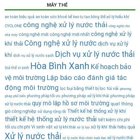
MÂY THẺ
an toàn hiệu quả
an toàn sức khoẻ
Bể xử lý hiếu khí
bể keo tụ tạo bông
công nghệ xử lý nước thải
CYCLONE
công nghệ cho
công nghệ xử lý
công nghệ mới
công nghệ mới nhất
nhà máy
Công nghệ xử lý nước
khí thải
dịch vụ xử lý
Dịch vụ xử lý nước thải
khí
dịch vụ xử lý nước sạch
Hòa Bình Xanh
Kế hoạch bảo
Giá thể vi sinh
Lập báo cáo đánh giá tác
vệ môi trường
động môi trường
lọc bụi bằng thiết bị lọc túi vải
phương
phương pháp xử lý khí thải
phương pháp
phương pháp tối ưu
pháp phổ biến
quy mô lập hồ sơ môi trường
quạt thông
xử lý nước thải
Thiết kế hệ thống xử lý khí
gió công nghiệp
sử dụng rộng rãi
thiết kế hệ thống xử lý nước thải
tiết kiệm chi phí
tối ưu chi phí
Vi sinh vật
xử lý khí thải hiệu quả
xử lý khí thải
xử lý bụi
Xử lý nước thải
xử lý nước thải
xử lý nước thải chăn nuôi heo