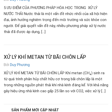
5 ƯU ĐIỂM CỦA PHƯƠNG PHÁP HÓA HỌC TRONG XỬ LÝ
NƯỚC THẢI Nước thải là một vấn đề nhức nhối của xã hội hiện
đại, ảnh hưởng nghiêm trọng đến môi trường và sức khỏe con
người. Để giải quyết vấn đề này, nhiều phương pháp xử lý nước
thải đã được áp dụng, […]
XỬ LÝ KHÍ METAN TỪ BÃI CHÔN LẤP
Bởi
Duy Phương
XỬ LÝ KHÍ METAN TỪ BÃI CHÔN LẤP Khí metan (CH₄) sinh ra
từ quá trình phân hủy chất hữu cơ trong bãi chôn lấp là một
trong những nguồn phát thải khí nhà kính đáng kể. Với khả năng
gây hiệu ứng nhà kính cao gấp 25 lần so với CO2, việc xử lý […]
SẢN PHẨM MỚI CẬP NHẬT