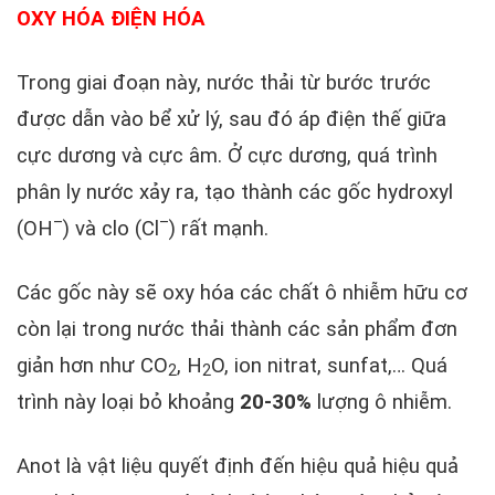
OXY HÓA ĐIỆN HÓA
Trong giai đoạn này, nước thải từ bước trước
được dẫn vào bể xử lý, sau đó áp điện thế giữa
cực dương và cực âm. Ở cực dương, quá trình
phân ly nước xảy ra, tạo thành các gốc hydroxyl
–
–
(OH
) và clo (Cl
) rất mạnh.
Các gốc này sẽ oxy hóa các chất ô nhiễm hữu cơ
còn lại trong nước thải thành các sản phẩm đơn
giản hơn như CO
, H
O, ion nitrat, sunfat,… Quá
2
2
trình này loại bỏ khoảng
20-30%
lượng ô nhiễm.
Anot là vật liệu quyết định đến hiệu quả hiệu quả