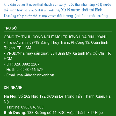
khu dân cư
xử lý nước thải khách sạn
xử lý nước thải nhà hàng
xử lý nước
Xử lý nước thải tại Bình
thải sinh hoạt
xử lý nước thải sản xuất giấy
Dương
đối tượng lập hồ sơ môi trường
xử lý nước thải xi mạ
Zeolite
TRỤ SỞ
CÔNG TY TNHH CÔNG NGHỆ MÔI TRƯỜNG HÒA BÌNH XANH
- Trụ sở chính: 69/18 Đặng Thùy Trâm, Phường 13, Quận Bình
Thạnh, TP. HCM
- VPGD/Nhà máy sản xuất: 384 Bình Mỹ, Xã Bình Mỹ, Củ Chi, TP.
HCM
- ĐT: 028. 3882 2267
- Hotline: 0943.466.579
- Email: mail@hoabinhxanh.vn
CHI NHÁNH
Hà Nội:
Số 262 Ngõ 192 đường Lê Trọng Tấn, Thanh Xuân, Hà
Nội
– Hotline: 0906.840.903
Bình Dương:
183 Đường số 11, KDC Hiệp Thành 3, P. Hiệp