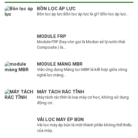
BỒN LỌC ÁP LỰC
Bồn lọc áp lực Bồn lọc áp lực là gì? Bồn lọc áp lực...
MODULE FRP
Module FRP (hay còn gọi là Modun xử lý nước thải
Composite ) là...
MODULE MÀNG MBR
Việc ứng dụng Màng lọc MBR là kết hợp giữa công
nghệ lọc màng...
MÁY TÁCH RÁC TĨNH
Máy tách rác tĩnh là loại máy cơ học, không sử dụng
động cơ...
VẢI LỌC MÁY ÉP BÙN
Vải lọc máy ép bùn là một thành phần không thể thiếu
của máy...