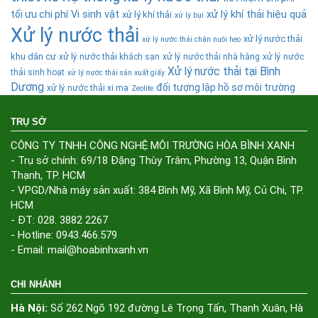
tối ưu chi phí
Vi sinh vật
xử lý khí thải hiệu quả
xử lý khí thải
xử lý bụi
Xử lý nước thải
xử lý nước thải
xử lý nước thải chăn nuôi heo
khu dân cư
xử lý nước thải khách sạn
xử lý nước thải nhà hàng
xử lý nước
Xử lý nước thải tại Bình
thải sinh hoạt
xử lý nước thải sản xuất giấy
Dương
đối tượng lập hồ sơ môi trường
xử lý nước thải xi mạ
Zeolite
TRỤ SỞ
CÔNG TY TNHH CÔNG NGHỆ MÔI TRƯỜNG HÒA BÌNH XANH
- Trụ sở chính: 69/18 Đặng Thùy Trâm, Phường 13, Quận Bình
Thạnh, TP. HCM
- VPGD/Nhà máy sản xuất: 384 Bình Mỹ, Xã Bình Mỹ, Củ Chi, TP.
HCM
- ĐT: 028. 3882 2267
- Hotline: 0943.466.579
- Email: mail@hoabinhxanh.vn
CHI NHÁNH
Hà Nội:
Số 262 Ngõ 192 đường Lê Trọng Tấn, Thanh Xuân, Hà