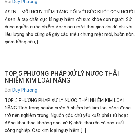
Bởi
Duy Phương
ASEN – MỐI NGUY TIỀM TÀNG ĐỐI VỚI SỨC KHỎE CON NGƯỜI
Asen là tạp chất cực kì nguy hiểm với sức khỏe con người. Sử
dụng nguồn nước nhiễm Asen sau một thời gian dài dù chỉ với
liều lượng nhỏ cũng sẽ gây các triệu chứng mệt mỏi, buồn nôn,
giảm hồng cầu, […]
TOP 5 PHƯƠNG PHÁP XỬ LÝ NƯỚC THẢI
NHIỄM KIM LOẠI NẶNG
Bởi
Duy Phương
TOP 5 PHƯƠNG PHÁP XỬ LÝ NƯỚC THẢI NHIỄM KIM LOẠI
NẶNG Tình trạng nguồn nước ô nhiễm bởi kim loại nặng đang
trở nên nghiêm trọng. Nguồn gốc chủ yếu xuất phát từ hoạt
động khai thác khoáng sản, xử lý chất thải rắn và sản xuất
công nghiệp. Các kim loại nguy hiểm […]