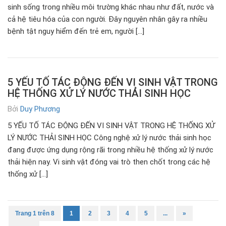
sinh sống trong nhiều môi trường khác nhau như đất, nước và
cả hệ tiêu hóa của con người. Đây nguyên nhân gây ra nhiều
bệnh tật nguy hiểm đến trẻ em, người […]
5 YẾU TỐ TÁC ĐỘNG ĐẾN VI SINH VẬT TRONG
HỆ THỐNG XỬ LÝ NƯỚC THẢI SINH HỌC
Bởi
Duy Phương
5 YẾU TỐ TÁC ĐỘNG ĐẾN VI SINH VẬT TRONG HỆ THỐNG XỬ
LÝ NƯỚC THẢI SINH HỌC Công nghệ xử lý nước thải sinh học
đang được ứng dụng rộng rãi trong nhiều hệ thống xử lý nước
thải hiện nay. Vi sinh vật đóng vai trò then chốt trong các hệ
thống xử […]
Trang 1 trên 8
1
2
3
4
5
...
»