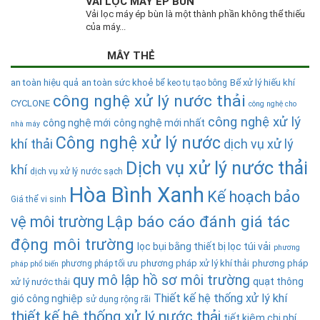
VẢI LỌC MÁY ÉP BÙN
Vải lọc máy ép bùn là một thành phần không thể thiếu
của máy...
MÂY THẺ
an toàn hiệu quả
an toàn sức khoẻ
Bể xử lý hiếu khí
bể keo tụ tạo bông
công nghệ xử lý nước thải
CYCLONE
công nghệ cho
công nghệ xử lý
công nghệ mới
công nghệ mới nhất
nhà máy
Công nghệ xử lý nước
khí thải
dịch vụ xử lý
Dịch vụ xử lý nước thải
khí
dịch vụ xử lý nước sạch
Hòa Bình Xanh
Kế hoạch bảo
Giá thể vi sinh
Lập báo cáo đánh giá tác
vệ môi trường
động môi trường
lọc bụi bằng thiết bị lọc túi vải
phương
phương pháp xử lý khí thải
phương pháp
phương pháp tối ưu
pháp phổ biến
quy mô lập hồ sơ môi trường
quạt thông
xử lý nước thải
Thiết kế hệ thống xử lý khí
gió công nghiệp
sử dụng rộng rãi
thiết kế hệ thống xử lý nước thải
tiết kiệm chi phí