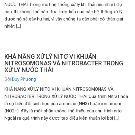
NƯỚC THẢI Trong một hệ thống xử lý khí thải nếu nhiệt độ
cao thì không thể nào đưa trực tiếp qua các hệ thống xử lý
được nó sẽ gây hư hại, vì vậy chúng ta cần phải có tháp giải
nhiệt […]
KHẢ NĂNG XỬ LÝ NITƠ VI KHUẨN
NITROSOMONAS VÀ NITROBACTER TRONG
XỬ LÝ NƯỚC THẢI
Bởi
Duy Phương
KHẢ NĂNG XỬ LÝ NITƠ VI KHUẨN NITROSOMONAS VÀ
NITROBACTER TRONG XỬ LÝ NƯỚC THẢI Quá trình Nitrat hóa
là sự biến đổi sinh học của amoniac (NH3) hoặc ion amoni
(NO2–), đây là một phần không thể thiếu của chu trình nitơ.
Ngoài ra quá trình này được tạo điều kiện thuận lợi bởi […]