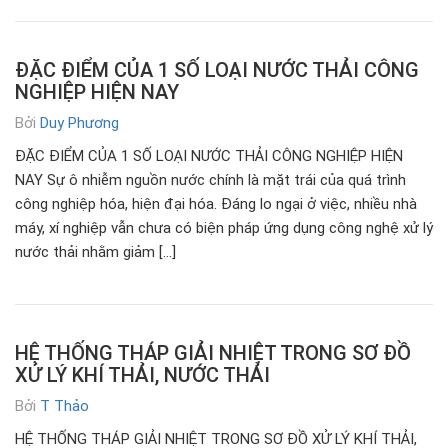
ĐẶC ĐIỂM CỦA 1 SỐ LOẠI NƯỚC THẢI CÔNG
NGHIỆP HIỆN NAY
Bởi
Duy Phương
ĐẶC ĐIỂM CỦA 1 SỐ LOẠI NƯỚC THẢI CÔNG NGHIỆP HIỆN
NAY Sự ô nhiễm nguồn nước chính là mặt trái của quá trình
công nghiệp hóa, hiện đại hóa. Đáng lo ngại ở việc, nhiều nhà
máy, xí nghiệp vẫn chưa có biện pháp ứng dụng công nghệ xử lý
nước thải nhằm giảm […]
HỆ THỐNG THÁP GIẢI NHIỆT TRONG SƠ ĐỒ
XỬ LÝ KHÍ THẢI, NƯỚC THẢI
Bởi
T Thảo
HỆ THỐNG THÁP GIẢI NHIỆT TRONG SƠ ĐỒ XỬ LÝ KHÍ THẢI,