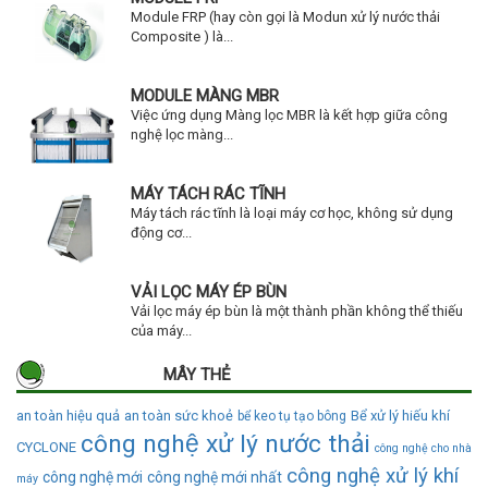
Module FRP (hay còn gọi là Modun xử lý nước thải
Composite ) là...
MODULE MÀNG MBR
Việc ứng dụng Màng lọc MBR là kết hợp giữa công
nghệ lọc màng...
MÁY TÁCH RÁC TĨNH
Máy tách rác tĩnh là loại máy cơ học, không sử dụng
động cơ...
VẢI LỌC MÁY ÉP BÙN
Vải lọc máy ép bùn là một thành phần không thể thiếu
của máy...
MÂY THẺ
an toàn hiệu quả
an toàn sức khoẻ
Bể xử lý hiếu khí
bể keo tụ tạo bông
công nghệ xử lý nước thải
CYCLONE
công nghệ cho nhà
công nghệ xử lý khí
công nghệ mới
công nghệ mới nhất
máy