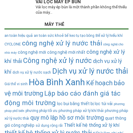
VẢI LỌC MÁY ÉP BÙN
Vải lọc máy ép bùn là một thành phần không thể thiếu
của máy...
MÂY THẺ
an toàn hiệu quả
an toàn sức khoẻ
Bể xử lý hiếu khí
bể keo tụ tạo bông
công nghệ xử lý nước thải
CYCLONE
công nghệ cho
công nghệ xử lý
công nghệ mới
công nghệ mới nhất
nhà máy
Công nghệ xử lý nước
khí thải
dịch vụ xử lý
Dịch vụ xử lý nước thải
khí
dịch vụ xử lý nước sạch
Hòa Bình Xanh
Kế hoạch bảo
Giá thể vi sinh
Lập báo cáo đánh giá tác
vệ môi trường
động môi trường
lọc bụi bằng thiết bị lọc túi vải
phương
phương pháp xử lý khí thải
phương pháp
phương pháp tối ưu
pháp phổ biến
quy mô lập hồ sơ môi trường
quạt thông
xử lý nước thải
Thiết kế hệ thống xử lý khí
gió công nghiệp
sử dụng rộng rãi
thiết kế hệ thống xử lý nước thải