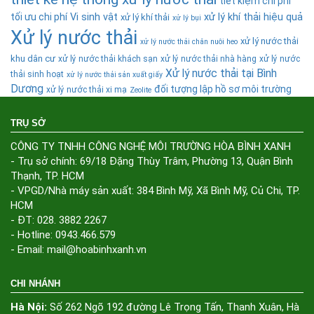
tiết kiệm chi phí
tối ưu chi phí
Vi sinh vật
xử lý khí thải hiệu quả
xử lý khí thải
xử lý bụi
Xử lý nước thải
xử lý nước thải
xử lý nước thải chăn nuôi heo
khu dân cư
xử lý nước thải khách sạn
xử lý nước thải nhà hàng
xử lý nước
Xử lý nước thải tại Bình
thải sinh hoạt
xử lý nước thải sản xuất giấy
Dương
đối tượng lập hồ sơ môi trường
xử lý nước thải xi mạ
Zeolite
TRỤ SỞ
CÔNG TY TNHH CÔNG NGHỆ MÔI TRƯỜNG HÒA BÌNH XANH
- Trụ sở chính: 69/18 Đặng Thùy Trâm, Phường 13, Quận Bình
Thạnh, TP. HCM
- VPGD/Nhà máy sản xuất: 384 Bình Mỹ, Xã Bình Mỹ, Củ Chi, TP.
HCM
- ĐT: 028. 3882 2267
- Hotline: 0943.466.579
- Email: mail@hoabinhxanh.vn
CHI NHÁNH
Hà Nội:
Số 262 Ngõ 192 đường Lê Trọng Tấn, Thanh Xuân, Hà