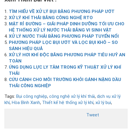
TÌM HIỂU VỀ XỬ LÝ BỤI BẰNG PHƯƠNG PHÁP ƯỚT
XỬ LÝ KHÍ THẢI BẰNG CÔNG NGHỆ RTO
MẬT RỈ ĐƯỜNG – GIẢI PHÁP DINH DƯỠNG TỐI ƯU CHO
HỆ THỐNG XỬ LÝ NƯỚC THẢI BẰNG VI SINH VẬT
XỬ LÝ NƯỚC THẢI BẰNG PHƯƠNG PHÁP TUYỂN NỔI
PHƯƠNG PHÁP LỌC BỤI ƯỚT VÀ LỌC BỤI KHÔ – SO
SÁNH HIỆU QUẢ
XỬ LÝ HƠI KHÍ ĐỘC BẰNG PHƯƠNG PHÁP TIÊU HUỶ AN
TOÀN
ỨNG DỤNG LỰC LY TÂM TRONG KỸ THUẬT XỬ LÝ KHÍ
THẢI
CỨU CÁNH CHO MÔI TRƯỜNG KHỎI GÁNH NẶNG DẦU
THẢI CÔNG NGHIỆP
Tags:
Bụi công nghiệp
,
công nghệ xử lý khí thải
,
dịch vụ xử lý
khí
,
Hòa Bình Xanh
,
Thiết kế hệ thống xử lý khí
,
xử lý bụi
,
Tweet