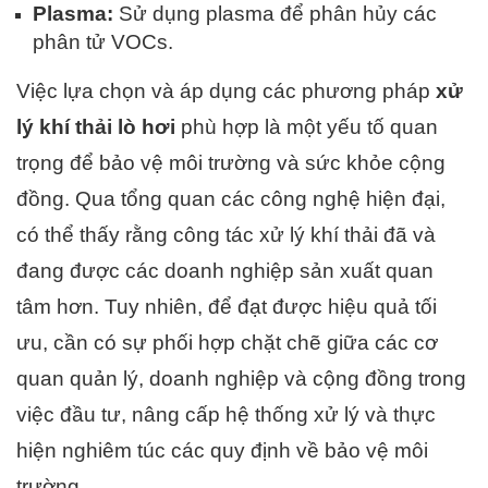
Plasma:
Sử dụng plasma để phân hủy các
phân tử VOCs.
Việc lựa chọn và áp dụng các phương pháp
xử
lý khí thải lò hơi
phù hợp là một yếu tố quan
trọng để bảo vệ môi trường và sức khỏe cộng
đồng. Qua tổng quan các công nghệ hiện đại,
có thể thấy rằng công tác xử lý khí thải đã và
đang được các doanh nghiệp sản xuất quan
tâm hơn. Tuy nhiên, để đạt được hiệu quả tối
ưu, cần có sự phối hợp chặt chẽ giữa các cơ
quan quản lý, doanh nghiệp và cộng đồng trong
việc đầu tư, nâng cấp hệ thống xử lý và thực
hiện nghiêm túc các quy định về bảo vệ môi
trường.