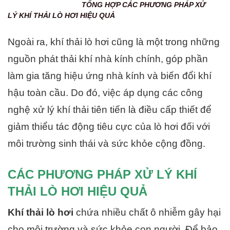
TỔNG HỢP CÁC PHƯƠNG PHÁP XỬ
LÝ KHÍ THẢI LÒ HƠI HIỆU QUẢ
Ngoài ra, khí thải lò hơi cũng là một trong những
nguồn phát thải khí nhà kính chính, góp phần
làm gia tăng hiệu ứng nhà kính và biến đổi khí
hậu toàn cầu. Do đó, việc áp dụng các công
nghệ xử lý khí thải tiên tiến là điều cấp thiết để
giảm thiểu tác động tiêu cực của lò hơi đối với
môi trường sinh thái và sức khỏe cộng đồng.
CÁC PHƯƠNG PHÁP XỬ LÝ KHÍ
THẢI LÒ HƠI HIỆU QUẢ
Khí thải lò hơi
chứa nhiều chất ô nhiễm gây hại
cho môi trường và sức khỏe con người. Để bảo