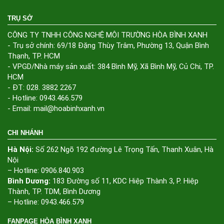
TRỤ SỞ
CÔNG TY TNHH CÔNG NGHỆ MÔI TRƯỜNG HÒA BÌNH XANH
- Trụ sở chính: 69/18 Đặng Thùy Trâm, Phường 13, Quận Bình
Thạnh, TP. HCM
- VPGD/Nhà máy sản xuất: 384 Bình Mỹ, Xã Bình Mỹ, Củ Chi, TP.
HCM
- ĐT: 028. 3882 2267
- Hotline: 0943.466.579
- Email: mail@hoabinhxanh.vn
CHI NHÁNH
Hà Nội:
Số 262 Ngõ 192 đường Lê Trọng Tấn, Thanh Xuân, Hà
Nội
– Hotline: 0906.840.903
Bình Dương:
183 Đường số 11, KDC Hiệp Thành 3, P. Hiệp
Thành, TP. TDM, Bình Dương
– Hotline: 0943.466.579
FANPAGE HÒA BÌNH XANH