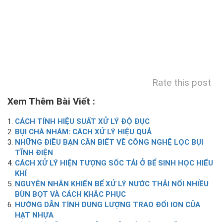
Rate this post
Xem Thêm Bài Viết :
CÁCH TÍNH HIỆU SUẤT XỬ LÝ ĐỘ ĐỤC
BỤI CHÀ NHÁM: CÁCH XỬ LÝ HIỆU QUẢ
NHỮNG ĐIỀU BẠN CẦN BIẾT VỀ CÔNG NGHỆ LỌC BỤI
TĨNH ĐIỆN
CÁCH XỬ LÝ HIỆN TƯỢNG SỐC TẢI Ở BỂ SINH HỌC HIẾU
KHÍ
NGUYÊN NHÂN KHIẾN BỂ XỬ LÝ NƯỚC THẢI NỔI NHIỀU
BÙN BỌT VÀ CÁCH KHẮC PHỤC
HƯỚNG DẪN TÍNH DUNG LƯỢNG TRAO ĐỔI ION CỦA
HẠT NHỰA