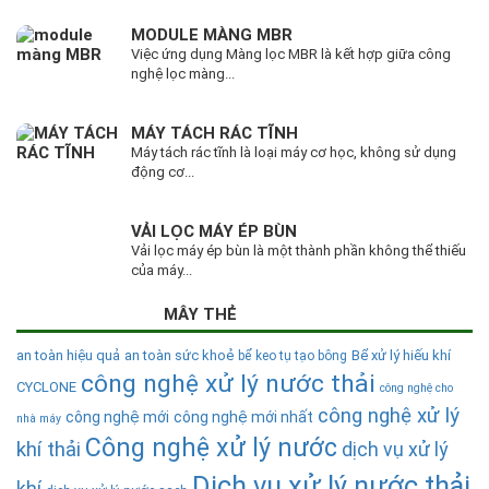
MODULE MÀNG MBR
Việc ứng dụng Màng lọc MBR là kết hợp giữa công
nghệ lọc màng...
MÁY TÁCH RÁC TĨNH
Máy tách rác tĩnh là loại máy cơ học, không sử dụng
động cơ...
VẢI LỌC MÁY ÉP BÙN
Vải lọc máy ép bùn là một thành phần không thể thiếu
của máy...
MÂY THẺ
an toàn hiệu quả
an toàn sức khoẻ
Bể xử lý hiếu khí
bể keo tụ tạo bông
công nghệ xử lý nước thải
CYCLONE
công nghệ cho
công nghệ xử lý
công nghệ mới
công nghệ mới nhất
nhà máy
Công nghệ xử lý nước
khí thải
dịch vụ xử lý
Dịch vụ xử lý nước thải