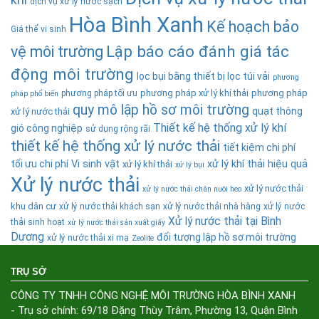
khí
dịch vụ xử lý nước sạch
Hòa Bình Xanh
Kế hoạch bảo
Giá thể vi sinh
Lập báo cáo đánh giá tác
vệ môi trường
động môi trường
lọc bụi bằng thiết bị lọc túi vải
phương
phương pháp xử lý khí thải
phương pháp
phương pháp tối ưu
pháp phổ biến
quy mô lập hồ sơ môi trường
quạt thông
xử lý nước thải
Thiết kế hệ thống xử lý khí
gió công nghiệp
sử dụng rộng rãi
thiết kế hệ thống xử lý nước thải
tiết kiệm chi phí
tối ưu chi phí
Vi sinh vật
xử lý khí thải hiệu quả
xử lý khí thải
xử lý bụi
Xử lý nước thải
xử lý nước thải
xử lý nước thải chăn nuôi heo
khu dân cư
xử lý nước thải khách sạn
xử lý nước thải nhà hàng
xử lý nước
Xử lý nước thải tại Bình
thải sinh hoạt
xử lý nước thải sản xuất giấy
Dương
đối tượng lập hồ sơ môi trường
xử lý nước thải xi mạ
Zeolite
TRỤ SỞ
CÔNG TY TNHH CÔNG NGHỆ MÔI TRƯỜNG HÒA BÌNH XANH
- Trụ sở chính: 69/18 Đặng Thùy Trâm, Phường 13, Quận Bình