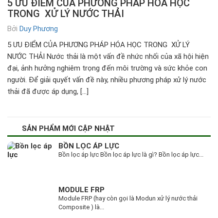
5 ƯU ĐIỂM CỦA PHƯƠNG PHÁP HÓA HỌC
TRONG XỬ LÝ NƯỚC THẢI
Bởi
Duy Phương
5 ƯU ĐIỂM CỦA PHƯƠNG PHÁP HÓA HỌC TRONG XỬ LÝ
NƯỚC THẢI Nước thải là một vấn đề nhức nhối của xã hội hiện
đại, ảnh hưởng nghiêm trọng đến môi trường và sức khỏe con
người. Để giải quyết vấn đề này, nhiều phương pháp xử lý nước
thải đã được áp dụng, […]
SẢN PHẨM MỚI CẬP NHẬT
BỒN LỌC ÁP LỰC
Bồn lọc áp lực Bồn lọc áp lực là gì? Bồn lọc áp lực...
MODULE FRP
Module FRP (hay còn gọi là Modun xử lý nước thải
Composite ) là...