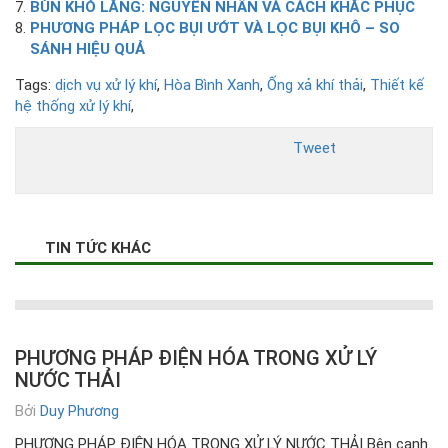
BÙN KHÓ LẮNG: NGUYÊN NHÂN VÀ CÁCH KHẮC PHỤC
PHƯƠNG PHÁP LỌC BỤI ƯỚT VÀ LỌC BỤI KHÔ – SO
SÁNH HIỆU QUẢ
Tags:
dịch vụ xử lý khí
,
Hòa Bình Xanh
,
Ống xả khí thải
,
Thiết kế
hệ thống xử lý khí
,
Tweet
TIN TỨC KHÁC
PHƯƠNG PHÁP ĐIỆN HÓA TRONG XỬ LÝ
NƯỚC THẢI
Bởi
Duy Phương
PHƯƠNG PHÁP ĐIỆN HÓA TRONG XỬ LÝ NƯỚC THẢI Bên cạnh