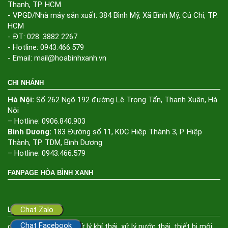
Thạnh, TP. HCM
- VPGD/Nhà máy sản xuất: 384 Bình Mỹ, Xã Bình Mỹ, Củ Chi, TP.
HCM
- ĐT: 028. 3882 2267
- Hotline: 0943.466.579
- Email: mail@hoabinhxanh.vn
CHI NHÁNH
Hà Nội:
Số 262 Ngõ 192 đường Lê Trọng Tấn, Thanh Xuân, Hà
Nội
– Hotline: 0906.840.903
Bình Dương:
183 Đường số 11, KDC Hiệp Thành 3, P. Hiệp
Thành, TP. TDM, Bình Dương
– Hotline: 0943.466.579
FANPAGE HÒA BÌNH XANH
Chat Zalo
LIÊN KẾT
Chat Facebook
công ty môi trường
,
xử lý khí thải
,
xử lý nước thải
,
thiết bị môi