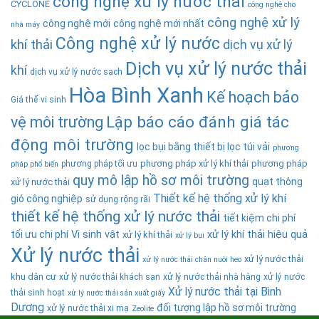
công nghệ xử lý nước thải
CYCLONE
công nghệ cho
công nghệ xử lý
công nghệ mới
công nghệ mới nhất
nhà máy
Công nghệ xử lý nước
khí thải
dịch vụ xử lý
Dịch vụ xử lý nước thải
khí
dịch vụ xử lý nước sạch
Hòa Bình Xanh
Kế hoạch bảo
Giá thể vi sinh
Lập báo cáo đánh giá tác
vệ môi trường
động môi trường
lọc bụi bằng thiết bị lọc túi vải
phương
phương pháp xử lý khí thải
phương pháp
phương pháp tối ưu
pháp phổ biến
quy mô lập hồ sơ môi trường
quạt thông
xử lý nước thải
Thiết kế hệ thống xử lý khí
gió công nghiệp
sử dụng rộng rãi
thiết kế hệ thống xử lý nước thải
tiết kiệm chi phí
tối ưu chi phí
Vi sinh vật
xử lý khí thải hiệu quả
xử lý khí thải
xử lý bụi
Xử lý nước thải
xử lý nước thải
xử lý nước thải chăn nuôi heo
khu dân cư
xử lý nước thải khách sạn
xử lý nước thải nhà hàng
xử lý nước
Xử lý nước thải tại Bình
thải sinh hoạt
xử lý nước thải sản xuất giấy
Dương
đối tượng lập hồ sơ môi trường
xử lý nước thải xi mạ
Zeolite