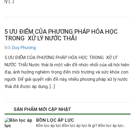
lý […]
5 ƯU ĐIỂM CỦA PHƯƠNG PHÁP HÓA HỌC
TRONG XỬ LÝ NƯỚC THẢI
Bởi
Duy Phương
5 ƯU ĐIỂM CỦA PHƯƠNG PHÁP HÓA HỌC TRONG XỬ LÝ
NƯỚC THẢI Nước thải là một vấn đề nhức nhối của xã hội hiện
đại, ảnh hưởng nghiêm trọng đến môi trường và sức khỏe con
người. Để giải quyết vấn đề này, nhiều phương pháp xử lý nước
thải đã được áp dụng, […]
SẢN PHẨM MỚI CẬP NHẬT
BỒN LỌC ÁP LỰC
Bồn lọc áp lực Bồn lọc áp lực là gì? Bồn lọc áp lực...