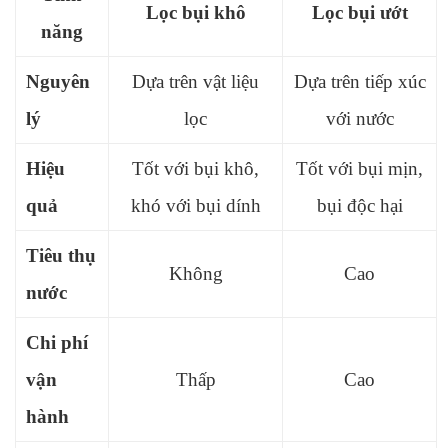
Lọc bụi khô
Lọc bụi ướt
năng
Nguyên
Dựa trên vật liệu
Dựa trên tiếp xúc
lý
lọc
với nước
Hiệu
Tốt với bụi khô,
Tốt với bụi mịn,
quả
khó với bụi dính
bụi độc hại
Tiêu thụ
Không
Cao
nước
Chi phí
vận
Thấp
Cao
hành