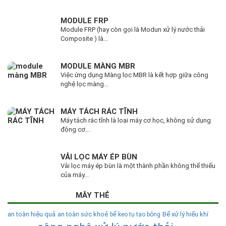
MODULE FRP
Module FRP (hay còn gọi là Modun xử lý nước thải
Composite ) là...
MODULE MÀNG MBR
Việc ứng dụng Màng lọc MBR là kết hợp giữa công
nghệ lọc màng...
MÁY TÁCH RÁC TĨNH
Máy tách rác tĩnh là loại máy cơ học, không sử dụng
động cơ...
VẢI LỌC MÁY ÉP BÙN
Vải lọc máy ép bùn là một thành phần không thể thiếu
của máy...
MÂY THẺ
an toàn hiệu quả
an toàn sức khoẻ
Bể xử lý hiếu khí
bể keo tụ tạo bông