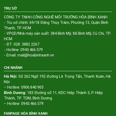
TRỤ SỞ
CÔNG TY TNHH CÔNG NGHỆ MÔI TRƯỜNG HÒA BÌNH XANH
- Trụ sở chính: 69/18 Đặng Thùy Trâm, Phường 13, Quận Bình
Thạnh, TP. HCM
- VPGD/Nhà máy sản xuất: 384 Bình Mỹ, Xã Bình Mỹ, Củ Chi, TP.
HCM
- ĐT: 028. 3882 2267
- Hotline: 0943.466.579
- Email: mail@hoabinhxanh.vn
CHI NHÁNH
Hà Nội:
Số 262 Ngõ 192 đường Lê Trọng Tấn, Thanh Xuân, Hà
Nội
– Hotline: 0906.840.903
Bình Dương:
183 Đường số 11, KDC Hiệp Thành 3, P. Hiệp
Thành, TP. TDM, Bình Dương
– Hotline: 0943.466.579
FANPAGE HÒA BÌNH XANH