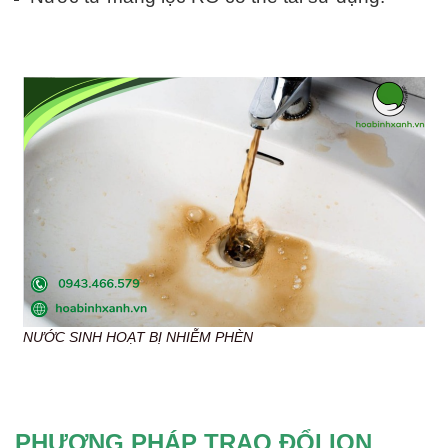
NƯỚC SINH HOẠT BỊ NHIỄM PHÈN
PHƯƠNG PHÁP TRAO ĐỔI ION