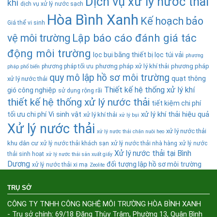
Dịch vụ xử lý nước thải
khí
dịch vụ xử lý nước sạch
Hòa Bình Xanh
Kế hoạch bảo
Giá thể vi sinh
Lập báo cáo đánh giá tác
vệ môi trường
động môi trường
lọc bụi bằng thiết bị lọc túi vải
phương
phương pháp xử lý khí thải
phương pháp
phương pháp tối ưu
pháp phổ biến
quy mô lập hồ sơ môi trường
quạt thông
xử lý nước thải
Thiết kế hệ thống xử lý khí
gió công nghiệp
sử dụng rộng rãi
thiết kế hệ thống xử lý nước thải
tiết kiệm chi phí
tối ưu chi phí
Vi sinh vật
xử lý khí thải hiệu quả
xử lý khí thải
xử lý bụi
Xử lý nước thải
xử lý nước thải
xử lý nước thải chăn nuôi heo
khu dân cư
xử lý nước thải khách sạn
xử lý nước thải nhà hàng
xử lý nước
Xử lý nước thải tại Bình
thải sinh hoạt
xử lý nước thải sản xuất giấy
Dương
đối tượng lập hồ sơ môi trường
xử lý nước thải xi mạ
Zeolite
TRỤ SỞ
CÔNG TY TNHH CÔNG NGHỆ MÔI TRƯỜNG HÒA BÌNH XANH
- Trụ sở chính: 69/18 Đặng Thùy Trâm, Phường 13, Quận Bình