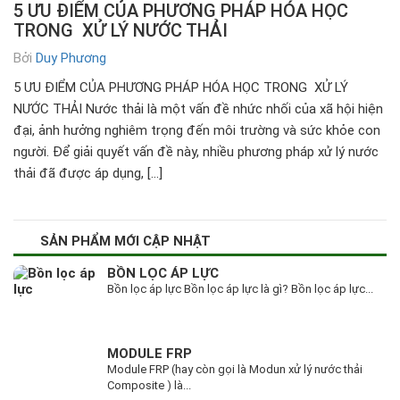
5 ƯU ĐIỂM CỦA PHƯƠNG PHÁP HÓA HỌC
TRONG XỬ LÝ NƯỚC THẢI
Bởi
Duy Phương
5 ƯU ĐIỂM CỦA PHƯƠNG PHÁP HÓA HỌC TRONG XỬ LÝ
NƯỚC THẢI Nước thải là một vấn đề nhức nhối của xã hội hiện
đại, ảnh hưởng nghiêm trọng đến môi trường và sức khỏe con
người. Để giải quyết vấn đề này, nhiều phương pháp xử lý nước
thải đã được áp dụng, […]
SẢN PHẨM MỚI CẬP NHẬT
BỒN LỌC ÁP LỰC
Bồn lọc áp lực Bồn lọc áp lực là gì? Bồn lọc áp lực...
MODULE FRP
Module FRP (hay còn gọi là Modun xử lý nước thải
Composite ) là...