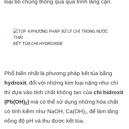
loại bỏ chúng thông qua quá trình lắng cặn.
KẾT TỦA CHÌ HYDROXIDE
Phổ biến nhất là phương pháp kết tủa bằng
hydroxit
, đối với những kim loại nặng như chì
thì dựa vào tính chất không tan của
chì hidroxit
(Pb(OH)
)
mà có thể sử dụng những hóa chất
2
có tính kiềm như NaOH, Ca(OH)
, để làm tăng
2
nồng độ pH và thu được kết tủa.