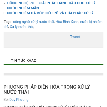
CÔNG NGHỆ RO – GIẢI PHÁP HÀNG ĐẦU CHO XỬ LÝ
NƯỚC NHIỄM MẶN
NƯỚC NHIỄM ĐÁ VÔI: HIỂU RÕ VÀ GIẢI PHÁP XỬ LÝ
Tags:
công nghệ xử lý nước thải
,
Hòa Bình Xanh
,
nước bị nhiễm
chì
,
Xử lý nước thải
,
Tweet
TIN TỨC KHÁC
PHƯƠNG PHÁP ĐIỆN HÓA TRONG XỬ LÝ
NƯỚC THẢI
Bởi
Duy Phương