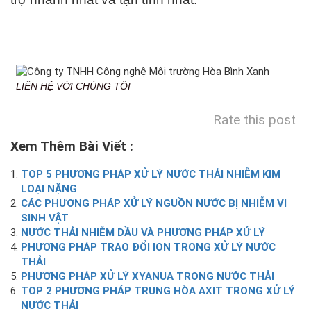
LIÊN HỆ VỚI CHÚNG TÔI
Rate this post
Xem Thêm Bài Viết :
TOP 5 PHƯƠNG PHÁP XỬ LÝ NƯỚC THẢI NHIỄM KIM
LOẠI NẶNG
CÁC PHƯƠNG PHÁP XỬ LÝ NGUỒN NƯỚC BỊ NHIỄM VI
SINH VẬT
NƯỚC THẢI NHIỄM DẦU VÀ PHƯƠNG PHÁP XỬ LÝ
PHƯƠNG PHÁP TRAO ĐỔI ION TRONG XỬ LÝ NƯỚC
THẢI
PHƯƠNG PHÁP XỬ LÝ XYANUA TRONG NƯỚC THẢI
TOP 2 PHƯƠNG PHÁP TRUNG HÒA AXIT TRONG XỬ LÝ
NƯỚC THẢI