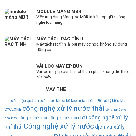
MODULE MÀNG MBR
Việc ứng dụng Màng lọc MBR là kết hợp giữa công
nghệ lọc màng...
MÁY TÁCH RÁC TĨNH
Máy tách rác tĩnh là loại máy cơ học, không sử dụng
động cơ...
VẢI LỌC MÁY ÉP BÙN
Vải lọc máy ép bùn là một thành phần không thể thiếu
của máy...
MÂY THẺ
an toàn hiệu quả
an toàn sức khoẻ
Bể xử lý hiếu khí
bể keo tụ tạo bông
công nghệ xử lý nước thải
CYCLONE
công nghệ cho
công nghệ xử lý
công nghệ mới
công nghệ mới nhất
nhà máy
Công nghệ xử lý nước
khí thải
dịch vụ xử lý