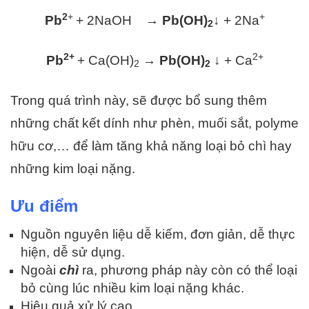
2
+
+
Pb
+ 2NaOH →
Pb(OH)
↓
+ 2Na
2
2+
2+
Pb
+ Ca(OH)
→
Pb(OH)
↓
+ Ca
2
2
Trong quá trình này, sẽ được bổ sung thêm
những chất kết dính như phèn, muối sắt, polyme
hữu cơ,… để làm tăng khả năng loại bỏ chì hay
những kim loại nặng.
Ưu điểm
Nguồn nguyên liệu dễ kiếm, đơn giản, dễ thực
hiện, dễ sử dụng.
Ngoài
chì
ra, phương pháp này còn có thể loại
bỏ cùng lúc nhiều kim loại nặng khác.
Hiệu quả xử lý cao.