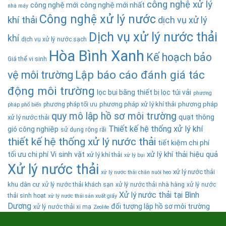
công nghệ xử lý
công nghệ mới
công nghệ mới nhất
nhà máy
Công nghệ xử lý nước
khí thải
dịch vụ xử lý
Dịch vụ xử lý nước thải
khí
dịch vụ xử lý nước sạch
Hòa Bình Xanh
Kế hoạch bảo
Giá thể vi sinh
Lập báo cáo đánh giá tác
vệ môi trường
động môi trường
lọc bụi bằng thiết bị lọc túi vải
phương
phương pháp xử lý khí thải
phương pháp
phương pháp tối ưu
pháp phổ biến
quy mô lập hồ sơ môi trường
quạt thông
xử lý nước thải
Thiết kế hệ thống xử lý khí
gió công nghiệp
sử dụng rộng rãi
thiết kế hệ thống xử lý nước thải
tiết kiệm chi phí
tối ưu chi phí
Vi sinh vật
xử lý khí thải hiệu quả
xử lý khí thải
xử lý bụi
Xử lý nước thải
xử lý nước thải
xử lý nước thải chăn nuôi heo
khu dân cư
xử lý nước thải khách sạn
xử lý nước thải nhà hàng
xử lý nước
Xử lý nước thải tại Bình
thải sinh hoạt
xử lý nước thải sản xuất giấy
Dương
đối tượng lập hồ sơ môi trường
xử lý nước thải xi mạ
Zeolite