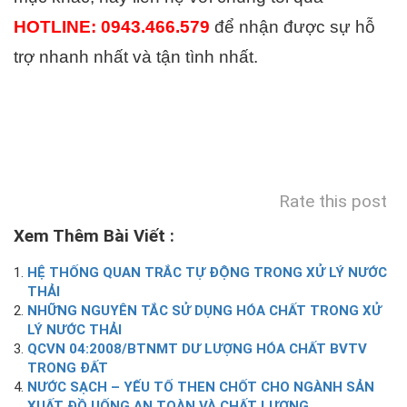
HOTLINE: 0943.466.579
để nhận được sự hỗ
trợ nhanh nhất và tận tình nhất.
Rate this post
Xem Thêm Bài Viết :
HỆ THỐNG QUAN TRẮC TỰ ĐỘNG TRONG XỬ LÝ NƯỚC
THẢI
NHỮNG NGUYÊN TẮC SỬ DỤNG HÓA CHẤT TRONG XỬ
LÝ NƯỚC THẢI
QCVN 04:2008/BTNMT DƯ LƯỢNG HÓA CHẤT BVTV
TRONG ĐẤT
NƯỚC SẠCH – YẾU TỐ THEN CHỐT CHO NGÀNH SẢN
XUẤT ĐỒ UỐNG AN TOÀN VÀ CHẤT LƯỢNG