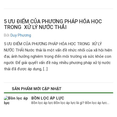
5 ƯU ĐIỂM CỦA PHƯƠNG PHÁP HÓA HỌC
TRONG XỬ LÝ NƯỚC THẢI
Bởi
Duy Phương
5 ƯU ĐIỂM CỦA PHƯƠNG PHÁP HÓA HỌC TRONG XỬ LÝ
NƯỚC THẢI Nước thải là một vấn đề nhức nhối của xã hội hiện
đại, ảnh hưởng nghiêm trọng đến môi trường và sức khỏe con
người. Để giải quyết vấn đề này, nhiều phương pháp xử lý nước
thải đã được áp dụng, […]
SẢN PHẨM MỚI CẬP NHẬT
BỒN LỌC ÁP LỰC
Bồn lọc áp lực Bồn lọc áp lực là gì? Bồn lọc áp lực...