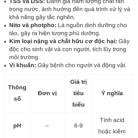
TSS và DSS:
Đánh giá hàm lượng chất rắn
trong nước, ảnh hưởng đến quá trình xử lý và
khả năng gây tắc nghẽn.
Nito và photpho:
Là nguồn dinh dưỡng cho
tảo, gây ra hiện tượng phú dưỡng.
Kim loại nặng và chất hữu cơ độc hại:
Gây
độc cho sinh vật và con người, tích lũy trong
môi trường.
Vi khuẩn:
Gây bệnh cho người và động vật.
Giá trị
Thông
Đơn vị
tiêu
Ý nghĩa
số
biểu
Tính acid
pH
–
6-9
hoặc kiềm