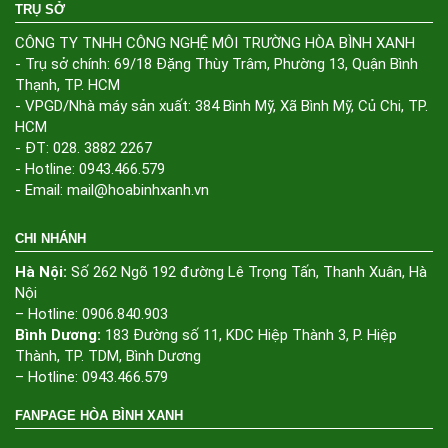
TRỤ SỞ
CÔNG TY TNHH CÔNG NGHỆ MÔI TRƯỜNG HÒA BÌNH XANH
- Trụ sở chính: 69/18 Đặng Thùy Trâm, Phường 13, Quận Bình
Thạnh, TP. HCM
- VPGD/Nhà máy sản xuất: 384 Bình Mỹ, Xã Bình Mỹ, Củ Chi, TP.
HCM
- ĐT: 028. 3882 2267
- Hotline: 0943.466.579
- Email: mail@hoabinhxanh.vn
CHI NHÁNH
Hà Nội:
Số 262 Ngõ 192 đường Lê Trọng Tấn, Thanh Xuân, Hà
Nội
– Hotline: 0906.840.903
Bình Dương:
183 Đường số 11, KDC Hiệp Thành 3, P. Hiệp
Thành, TP. TDM, Bình Dương
– Hotline: 0943.466.579
FANPAGE HÒA BÌNH XANH