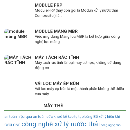
MODULE FRP
Module FRP (hay còn gọi là Modun xử lý nước thải
Composite ) là...
MODULE MÀNG MBR
Việc ứng dụng Màng lọc MBR là kết hợp giữa công
nghệ lọc màng...
MÁY TÁCH RÁC TĨNH
Máy tách rác tĩnh là loại máy cơ học, không sử dụng
động cơ...
VẢI LỌC MÁY ÉP BÙN
Vải lọc máy ép bùn là một thành phần không thể thiếu
của máy...
MÂY THẺ
an toàn hiệu quả
an toàn sức khoẻ
Bể xử lý hiếu khí
bể keo tụ tạo bông
công nghệ xử lý nước thải
CYCLONE
công nghệ cho