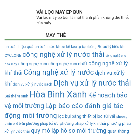
VẢI LỌC MÁY ÉP BÙN
Vải lọc máy ép bùn là một thành phần không thể thiếu
của máy...
MÂY THẺ
an toàn hiệu quả
an toàn sức khoẻ
Bể xử lý hiếu khí
bể keo tụ tạo bông
công nghệ xử lý nước thải
CYCLONE
công nghệ cho
công nghệ xử lý
công nghệ mới
công nghệ mới nhất
nhà máy
Công nghệ xử lý nước
khí thải
dịch vụ xử lý
Dịch vụ xử lý nước thải
khí
dịch vụ xử lý nước sạch
Hòa Bình Xanh
Kế hoạch bảo
Giá thể vi sinh
Lập báo cáo đánh giá tác
vệ môi trường
động môi trường
lọc bụi bằng thiết bị lọc túi vải
phương
phương pháp xử lý khí thải
phương pháp
phương pháp tối ưu
pháp phổ biến
quy mô lập hồ sơ môi trường
quạt thông
xử lý nước thải