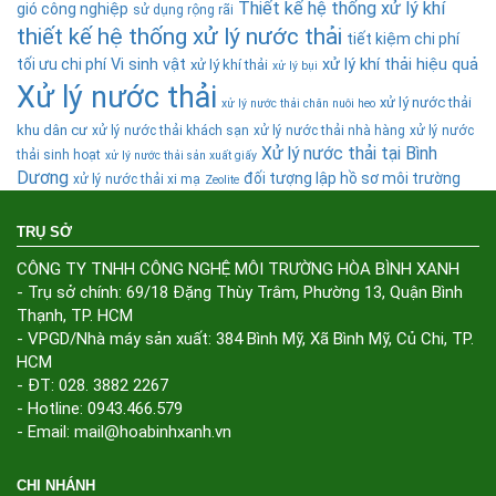
Thiết kế hệ thống xử lý khí
gió công nghiệp
sử dụng rộng rãi
thiết kế hệ thống xử lý nước thải
tiết kiệm chi phí
tối ưu chi phí
Vi sinh vật
xử lý khí thải hiệu quả
xử lý khí thải
xử lý bụi
Xử lý nước thải
xử lý nước thải
xử lý nước thải chăn nuôi heo
khu dân cư
xử lý nước thải khách sạn
xử lý nước thải nhà hàng
xử lý nước
Xử lý nước thải tại Bình
thải sinh hoạt
xử lý nước thải sản xuất giấy
Dương
đối tượng lập hồ sơ môi trường
xử lý nước thải xi mạ
Zeolite
TRỤ SỞ
CÔNG TY TNHH CÔNG NGHỆ MÔI TRƯỜNG HÒA BÌNH XANH
- Trụ sở chính: 69/18 Đặng Thùy Trâm, Phường 13, Quận Bình
Thạnh, TP. HCM
- VPGD/Nhà máy sản xuất: 384 Bình Mỹ, Xã Bình Mỹ, Củ Chi, TP.
HCM
- ĐT: 028. 3882 2267
- Hotline: 0943.466.579
- Email: mail@hoabinhxanh.vn
CHI NHÁNH