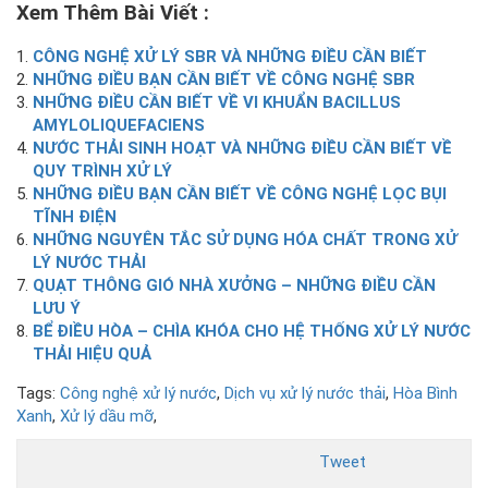
Xem Thêm Bài Viết :
CÔNG NGHỆ XỬ LÝ SBR VÀ NHỮNG ĐIỀU CẦN BIẾT
NHỮNG ĐIỀU BẠN CẦN BIẾT VỀ CÔNG NGHỆ SBR
NHỮNG ĐIỀU CẦN BIẾT VỀ VI KHUẨN BACILLUS
AMYLOLIQUEFACIENS
NƯỚC THẢI SINH HOẠT VÀ NHỮNG ĐIỀU CẦN BIẾT VỀ
QUY TRÌNH XỬ LÝ
NHỮNG ĐIỀU BẠN CẦN BIẾT VỀ CÔNG NGHỆ LỌC BỤI
TĨNH ĐIỆN
NHỮNG NGUYÊN TẮC SỬ DỤNG HÓA CHẤT TRONG XỬ
LÝ NƯỚC THẢI
QUẠT THÔNG GIÓ NHÀ XƯỞNG – NHỮNG ĐIỀU CẦN
LƯU Ý
BỂ ĐIỀU HÒA – CHÌA KHÓA CHO HỆ THỐNG XỬ LÝ NƯỚC
THẢI HIỆU QUẢ
Tags:
Công nghệ xử lý nước
,
Dịch vụ xử lý nước thải
,
Hòa Bình
Xanh
,
Xử lý dầu mỡ
,
Tweet