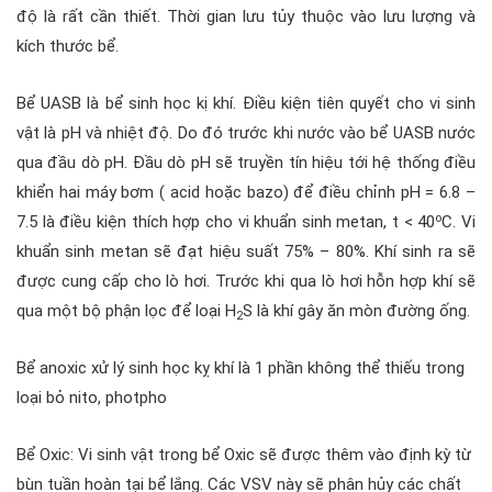
độ là rất cần thiết. Thời gian lưu tủy thuộc vào lưu lượng và
kích thước bể.
Bể UASB là bể sinh học kị khí. Điều kiện tiên quyết cho vi sinh
vật là pH và nhiệt độ. Do đó trước khi nước vào bể UASB nước
qua đầu dò pH. Đầu dò pH sẽ truyền tín hiệu tới hệ thống điều
khiển hai máy bơm ( acid hoặc bazo) để điều chỉnh pH = 6.8 –
o
7.5 là điều kiện thích hợp cho vi khuẩn sinh metan, t < 40
C. Vi
khuẩn sinh metan sẽ đạt hiệu suất 75% – 80%. Khí sinh ra sẽ
được cung cấp cho lò hơi. Trước khi qua lò hơi hỗn hợp khí sẽ
qua một bộ phận lọc để loại H
S là khí gây ăn mòn đường ống.
2­
Bể anoxic xử lý sinh học kỵ khí là 1 phần không thể thiếu trong
loại bỏ nito, photpho
Bể Oxic: Vi sinh vật trong bể Oxic sẽ được thêm vào định kỳ từ
bùn tuần hoàn tại bể lắng. Các VSV này sẽ phân hủy các chất