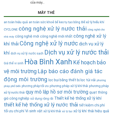
của máy...
MÂY THẺ
an toàn hiệu quả
an toàn sức khoẻ
Bể xử lý hiếu khí
bể keo tụ tạo bông
công nghệ xử lý nước thải
CYCLONE
công nghệ cho
công nghệ xử lý
công nghệ mới
công nghệ mới nhất
nhà máy
Công nghệ xử lý nước
khí thải
dịch vụ xử lý
Dịch vụ xử lý nước thải
khí
dịch vụ xử lý nước sạch
Hòa Bình Xanh
Kế hoạch bảo
Giá thể vi sinh
Lập báo cáo đánh giá tác
vệ môi trường
động môi trường
lọc bụi bằng thiết bị lọc túi vải
phương
phương pháp xử lý khí thải
phương pháp
phương pháp tối ưu
pháp phổ biến
quy mô lập hồ sơ môi trường
quạt thông
xử lý nước thải
Thiết kế hệ thống xử lý khí
gió công nghiệp
sử dụng rộng rãi
thiết kế hệ thống xử lý nước thải
tiết kiệm chi phí
tối ưu chi phí
Vi sinh vật
xử lý khí thải hiệu quả
xử lý khí thải
xử lý bụi