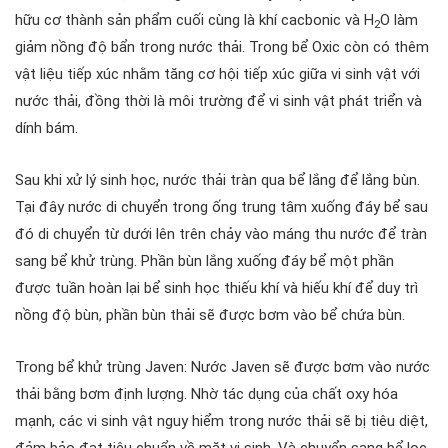
hữu cơ thành sản phẩm cuối cùng là khí cacbonic và H
O làm
2
giảm nồng độ bẩn trong nước thải. Trong bể Oxic còn có thêm
vật liệu tiếp xúc nhằm tăng cơ hội tiếp xúc giữa vi sinh vật với
nước thải, đồng thời là môi trường để vi sinh vật phát triển và
dính bám.
Sau khi xử lý sinh học, nước thải tràn qua bể lắng để lắng bùn.
Tại đây nước di chuyển trong ống trung tâm xuống đáy bể sau
đó di chuyển từ dưới lên trên chảy vào máng thu nước để tràn
sang bể khử trùng. Phần bùn lắng xuống đáy bể một phần
được tuần hoàn lại bể sinh học thiếu khí và hiếu khí để duy trì
nồng độ bùn, phần bùn thải sẽ được bơm vào bể chứa bùn.
Trong bể khử trùng Javen: Nước Javen sẽ được bơm vào nước
thải bằng bơm định lượng. Nhờ tác dụng của chất oxy hóa
mạnh, các vi sinh vật nguy hiểm trong nước thải sẽ bị tiêu diệt,