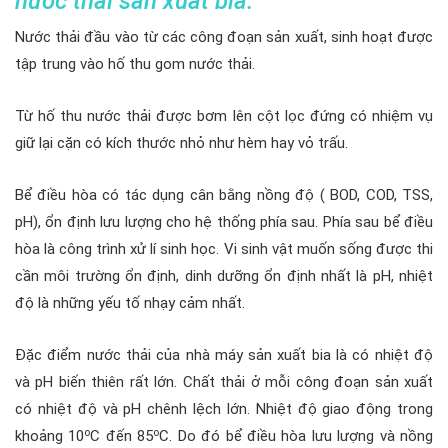
nước thải
sản xuất bia:
Nước thải đầu vào từ các công đoạn sản xuất, sinh hoạt được
tập trung vào hố thu gom nước thải.
Từ hố thu nước thải được bơm lên cột lọc đứng có nhiệm vụ
giữ lại cặn có kích thước nhỏ như hèm hay vỏ trấu.
Bể điều hòa có tác dụng cân bằng nồng độ ( BOD, COD, TSS,
pH), ổn định lưu lượng cho hệ thống phía sau. Phía sau bể điều
hòa là công trình xử lí sinh học. Vi sinh vật muốn sống được thi
cần môi trường ổn định, dinh dưỡng ổn định nhất là pH, nhiệt
độ là những yếu tố nhạy cảm nhất.
Đặc điểm nước thải của nhà máy sản xuất bia là có nhiệt độ
và pH biến thiên rất lớn. Chất thải ở mỗi công đoạn sản xuất
có nhiệt độ và pH chênh lệch lớn. Nhiệt độ giao động trong
o
o
khoảng 10
C đến 85
C. Do đó bể điều hòa lưu lượng và nồng