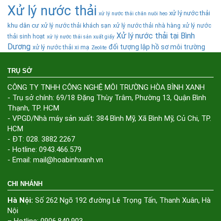
Xử lý nước thải
xử lý nước thải
xử lý nước thải chăn nuôi heo
khu dân cư
xử lý nước thải khách sạn
xử lý nước thải nhà hàng
xử lý nước
Xử lý nước thải tại Bình
thải sinh hoạt
xử lý nước thải sản xuất giấy
Dương
đối tượng lập hồ sơ môi trường
xử lý nước thải xi mạ
Zeolite
TRỤ SỞ
CÔNG TY TNHH CÔNG NGHỆ MÔI TRƯỜNG HÒA BÌNH XANH
- Trụ sở chính: 69/18 Đặng Thùy Trâm, Phường 13, Quận Bình
Thạnh, TP. HCM
- VPGD/Nhà máy sản xuất: 384 Bình Mỹ, Xã Bình Mỹ, Củ Chi, TP.
HCM
- ĐT: 028. 3882 2267
- Hotline: 0943.466.579
- Email: mail@hoabinhxanh.vn
CHI NHÁNH
Hà Nội:
Số 262 Ngõ 192 đường Lê Trọng Tấn, Thanh Xuân, Hà
Nội
– Hotline: 0906.840.903