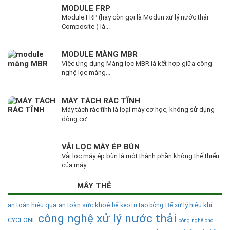
MODULE FRP
Module FRP (hay còn gọi là Modun xử lý nước thải
Composite ) là...
MODULE MÀNG MBR
Việc ứng dụng Màng lọc MBR là kết hợp giữa công
nghệ lọc màng...
MÁY TÁCH RÁC TĨNH
Máy tách rác tĩnh là loại máy cơ học, không sử dụng
động cơ...
VẢI LỌC MÁY ÉP BÙN
Vải lọc máy ép bùn là một thành phần không thể thiếu
của máy...
MÂY THẺ
an toàn hiệu quả
an toàn sức khoẻ
Bể xử lý hiếu khí
bể keo tụ tạo bông
công nghệ xử lý nước thải
CYCLONE
công nghệ cho