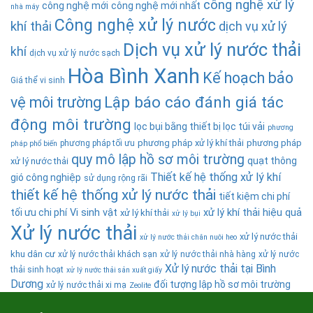
công nghệ xử lý
công nghệ mới
công nghệ mới nhất
nhà máy
Công nghệ xử lý nước
khí thải
dịch vụ xử lý
Dịch vụ xử lý nước thải
khí
dịch vụ xử lý nước sạch
Hòa Bình Xanh
Kế hoạch bảo
Giá thể vi sinh
Lập báo cáo đánh giá tác
vệ môi trường
động môi trường
lọc bụi bằng thiết bị lọc túi vải
phương
phương pháp xử lý khí thải
phương pháp
phương pháp tối ưu
pháp phổ biến
quy mô lập hồ sơ môi trường
quạt thông
xử lý nước thải
Thiết kế hệ thống xử lý khí
gió công nghiệp
sử dụng rộng rãi
thiết kế hệ thống xử lý nước thải
tiết kiệm chi phí
tối ưu chi phí
Vi sinh vật
xử lý khí thải hiệu quả
xử lý khí thải
xử lý bụi
Xử lý nước thải
xử lý nước thải
xử lý nước thải chăn nuôi heo
khu dân cư
xử lý nước thải khách sạn
xử lý nước thải nhà hàng
xử lý nước
Xử lý nước thải tại Bình
thải sinh hoạt
xử lý nước thải sản xuất giấy
Dương
đối tượng lập hồ sơ môi trường
xử lý nước thải xi mạ
Zeolite