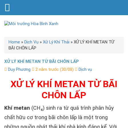
Home
»
Dịch Vụ
»
Xử Lý Khí Thải
»
XỬ LÝ KHÍ METAN TỪ
BÃI CHÔN LẤP
XỬ LÝ KHÍ METAN TỪ BÃI CHÔN LẤP
Duy Phương
2 năm trước (30/08)
Dịch vụ
XỬ LÝ KHÍ METAN TỪ BÃI
CHÔN LẤP
Khí metan
(CH₄) sinh ra từ quá trình phân hủy
chất hữu cơ trong bãi chôn lấp là một trong
những nguồn phát thải khí nhà kính đáng kể. Với