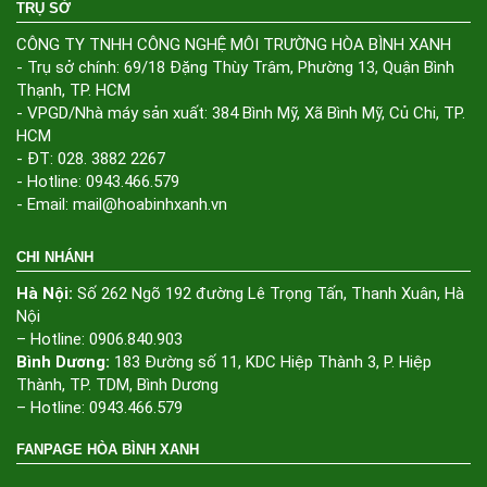
TRỤ SỞ
CÔNG TY TNHH CÔNG NGHỆ MÔI TRƯỜNG HÒA BÌNH XANH
- Trụ sở chính: 69/18 Đặng Thùy Trâm, Phường 13, Quận Bình
Thạnh, TP. HCM
- VPGD/Nhà máy sản xuất: 384 Bình Mỹ, Xã Bình Mỹ, Củ Chi, TP.
HCM
- ĐT: 028. 3882 2267
- Hotline: 0943.466.579
- Email: mail@hoabinhxanh.vn
CHI NHÁNH
Hà Nội:
Số 262 Ngõ 192 đường Lê Trọng Tấn, Thanh Xuân, Hà
Nội
– Hotline: 0906.840.903
Bình Dương:
183 Đường số 11, KDC Hiệp Thành 3, P. Hiệp
Thành, TP. TDM, Bình Dương
– Hotline: 0943.466.579
FANPAGE HÒA BÌNH XANH