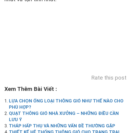
Rate this post
Xem Thêm Bài Viết :
LỰA CHỌN ỐNG LOẠI THÔNG GIÓ NHƯ THẾ NÀO CHO
PHÙ HỢP?
QUẠT THÔNG GIÓ NHÀ XƯỞNG – NHỮNG ĐIỀU CẦN
LƯU Ý
THÁP HẤP THỤ VÀ NHỮNG VẤN ĐỀ THƯỜNG GẶP
THIẾT KẾ HỆ THỐNG THÔNG GIÓ CHO TRANG TRẠI