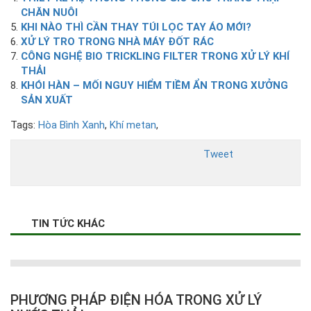
CHĂN NUÔI
KHI NÀO THÌ CẦN THAY TÚI LỌC TAY ÁO MỚI?
XỬ LÝ TRO TRONG NHÀ MÁY ĐỐT RÁC
CÔNG NGHỆ BIO TRICKLING FILTER TRONG XỬ LÝ KHÍ
THẢI
KHÓI HÀN – MỐI NGUY HIỂM TIỀM ẨN TRONG XƯỞNG
SẢN XUẤT
Tags:
Hòa Bình Xanh
,
Khí metan
,
Tweet
TIN TỨC KHÁC
PHƯƠNG PHÁP ĐIỆN HÓA TRONG XỬ LÝ