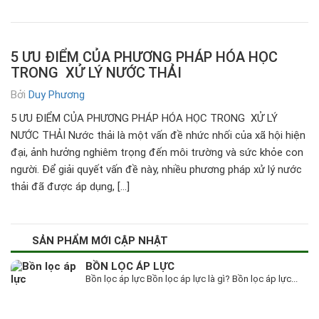
5 ƯU ĐIỂM CỦA PHƯƠNG PHÁP HÓA HỌC
TRONG XỬ LÝ NƯỚC THẢI
Bởi
Duy Phương
5 ƯU ĐIỂM CỦA PHƯƠNG PHÁP HÓA HỌC TRONG XỬ LÝ
NƯỚC THẢI Nước thải là một vấn đề nhức nhối của xã hội hiện
đại, ảnh hưởng nghiêm trọng đến môi trường và sức khỏe con
người. Để giải quyết vấn đề này, nhiều phương pháp xử lý nước
thải đã được áp dụng, […]
SẢN PHẨM MỚI CẬP NHẬT
BỒN LỌC ÁP LỰC
Bồn lọc áp lực Bồn lọc áp lực là gì? Bồn lọc áp lực...