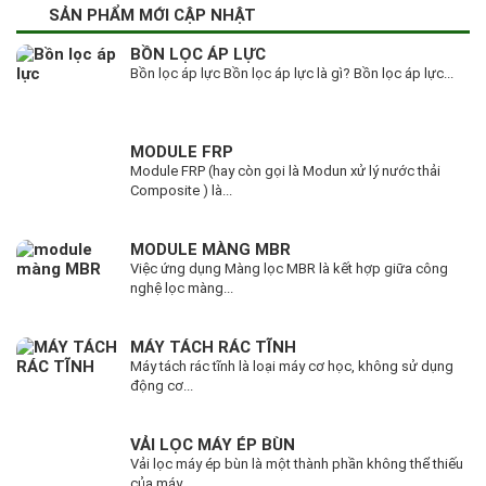
SẢN PHẨM MỚI CẬP NHẬT
BỒN LỌC ÁP LỰC
Bồn lọc áp lực Bồn lọc áp lực là gì? Bồn lọc áp lực...
MODULE FRP
Module FRP (hay còn gọi là Modun xử lý nước thải
Composite ) là...
MODULE MÀNG MBR
Việc ứng dụng Màng lọc MBR là kết hợp giữa công
nghệ lọc màng...
MÁY TÁCH RÁC TĨNH
Máy tách rác tĩnh là loại máy cơ học, không sử dụng
động cơ...
VẢI LỌC MÁY ÉP BÙN
Vải lọc máy ép bùn là một thành phần không thể thiếu
của máy...