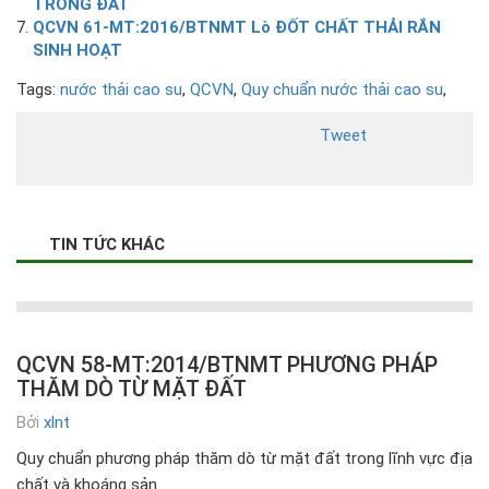
TRONG ĐẤT
QCVN 61-MT:2016/BTNMT Lò ĐỐT CHẤT THẢI RẮN
SINH HOẠT
Tags:
nước thải cao su
,
QCVN
,
Quy chuẩn nước thải cao su
,
Tweet
TIN TỨC KHÁC
QCVN 58-MT:2014/BTNMT PHƯƠNG PHÁP
THĂM DÒ TỪ MẶT ĐẤT
Bởi
xlnt
Quy chuẩn phương pháp thăm dò từ mặt đất trong lĩnh vực địa
chất và khoáng sản