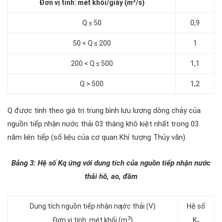
3
Đơn vị tính: mét khối/giây (m
/s)
Q ≤ 50
0,9
50 < Q ≤ 200
1
200 < Q ≤ 500
1,1
Q > 500
1,2
Q được tính theo giá trị trung bình lưu lượng dòng chảy của
nguồn tiếp nhận nước thải 03 tháng khô kiệt nhất trong 03
năm liên tiếp (số liệu của cơ quan Khí tượng Thủy văn).
Bảng 3: Hệ số Kq ứng với dung tích của nguồn tiếp nhận nước
thải hồ, ao, đầm
Dung tích nguồn tiếp nhận nƣớc thải (V)
Hệ số
3
Đơn vị tính: mét khối (m
)
K