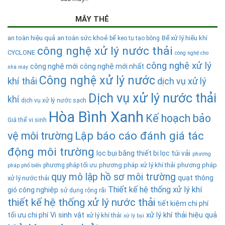
MÂY THẺ
an toàn hiệu quả
an toàn sức khoẻ
Bể xử lý hiếu khí
bể keo tụ tạo bông
công nghệ xử lý nước thải
CYCLONE
công nghệ cho
công nghệ xử lý
công nghệ mới
công nghệ mới nhất
nhà máy
Công nghệ xử lý nước
khí thải
dịch vụ xử lý
Dịch vụ xử lý nước thải
khí
dịch vụ xử lý nước sạch
Hòa Bình Xanh
Kế hoạch bảo
Giá thể vi sinh
Lập báo cáo đánh giá tác
vệ môi trường
động môi trường
lọc bụi bằng thiết bị lọc túi vải
phương
phương pháp xử lý khí thải
phương pháp
phương pháp tối ưu
pháp phổ biến
quy mô lập hồ sơ môi trường
quạt thông
xử lý nước thải
Thiết kế hệ thống xử lý khí
gió công nghiệp
sử dụng rộng rãi
thiết kế hệ thống xử lý nước thải
tiết kiệm chi phí
tối ưu chi phí
Vi sinh vật
xử lý khí thải hiệu quả
xử lý khí thải
xử lý bụi