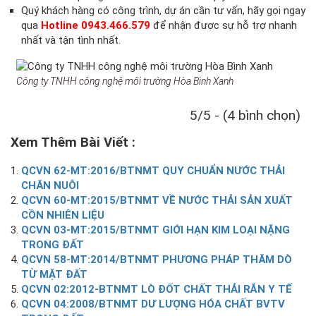
Quý khách hàng có công trình, dự án cần tư vấn, hãy gọi ngay
qua
H
otline 0943.466.579
để nhận được sự hỗ trợ nhanh
nhất và tận tình nhất.
Công ty TNHH công nghệ môi trường Hòa Bình Xanh
5/5 - (4 bình chọn)
Xem Thêm Bài Viết :
QCVN 62-MT:2016/BTNMT QUY CHUẨN NƯỚC THẢI
CHĂN NUÔI
QCVN 60-MT:2015/BTNMT VỀ NƯỚC THẢI SẢN XUẤT
CỒN NHIÊN LIỆU
QCVN 03-MT:2015/BTNMT GIỚI HẠN KIM LOẠI NẶNG
TRONG ĐẤT
QCVN 58-MT:2014/BTNMT PHƯƠNG PHÁP THĂM DÒ
TỪ MẶT ĐẤT
QCVN 02:2012-BTNMT LÒ ĐỐT CHẤT THẢI RẮN Y TẾ
QCVN 04:2008/BTNMT DƯ LƯỢNG HÓA CHẤT BVTV