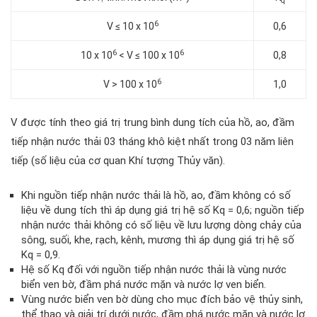
q
6
V ≤ 10 x 10
0,6
6
6
10 x 10
< V ≤ 100 x 10
0,8
6
V > 100 x 10
1,0
V được tính theo giá trị trung bình dung tích của hồ, ao, đầm
tiếp nhận nước thải 03 tháng khô kiệt nhất trong 03 năm liên
tiếp (số liệu của cơ quan Khí tượng Thủy văn).
Khi nguồn tiếp nhận nước thải là hồ, ao, đầm không có số
liệu về dung tích thì áp dụng giá trị hệ số Kq = 0,6; nguồn tiếp
nhận nước thải không có số liệu về lưu lượng dòng chảy của
sông, suối, khe, rạch, kênh, mương thì áp dụng giá trị hệ số
Kq = 0,9.
Hệ số Kq đối với nguồn tiếp nhận nước thải là vùng nước
biển ven bờ, đầm phá nước mặn và nước lợ ven biển.
Vùng nước biển ven bờ dùng cho mục đích bảo vệ thủy sinh,
thể thao và giải trí dưới nước, đầm phá nước mặn và nước lợ