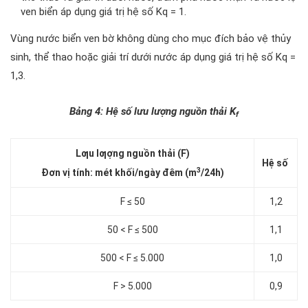
ven biển áp dụng giá trị hệ số Kq = 1.
Vùng nước biển ven bờ không dùng cho mục đích bảo vệ thủy
sinh, thể thao hoặc giải trí dưới nước áp dụng giá trị hệ số Kq =
1,3.
Bảng 4: Hệ số lưu lượng nguồn thải K
f
Lƣu lƣợng nguồn thải (F)
Hệ số
3
Đơn vị tính: mét khối/ngày đêm (m
/24h)
F ≤ 50
1,2
50 < F ≤ 500
1,1
500 < F ≤ 5.000
1,0
F > 5.000
0,9