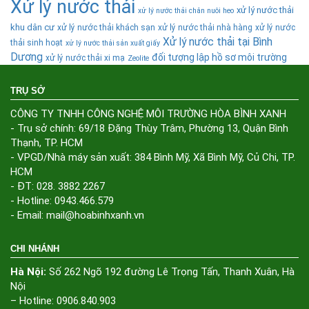
Xử lý nước thải
xử lý nước thải
xử lý nước thải chăn nuôi heo
khu dân cư
xử lý nước thải khách sạn
xử lý nước thải nhà hàng
xử lý nước
Xử lý nước thải tại Bình
thải sinh hoạt
xử lý nước thải sản xuất giấy
Dương
đối tượng lập hồ sơ môi trường
xử lý nước thải xi mạ
Zeolite
TRỤ SỞ
CÔNG TY TNHH CÔNG NGHỆ MÔI TRƯỜNG HÒA BÌNH XANH
- Trụ sở chính: 69/18 Đặng Thùy Trâm, Phường 13, Quận Bình
Thạnh, TP. HCM
- VPGD/Nhà máy sản xuất: 384 Bình Mỹ, Xã Bình Mỹ, Củ Chi, TP.
HCM
- ĐT: 028. 3882 2267
- Hotline: 0943.466.579
- Email: mail@hoabinhxanh.vn
CHI NHÁNH
Hà Nội:
Số 262 Ngõ 192 đường Lê Trọng Tấn, Thanh Xuân, Hà
Nội
– Hotline: 0906.840.903