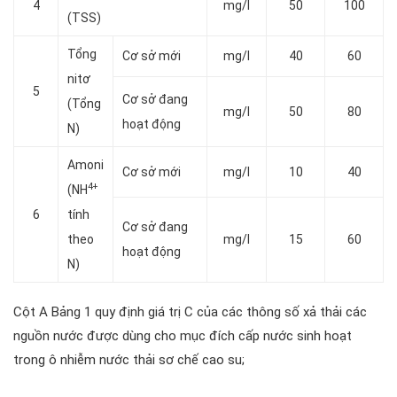
4
mg/l
50
100
(TSS)
Tổng
Cơ sở mới
mg/l
40
60
nitơ
5
Cơ sở đang
(Tổng
mg/l
50
80
hoạt động
N)
Amoni
Cơ sở mới
mg/l
10
40
4+
(NH
6
tính
Cơ sở đang
theo
mg/l
15
60
hoạt động
N)
Cột A Bảng 1 quy định giá trị C của các thông số xả thải các
nguồn nước được dùng cho mục đích cấp nước sinh hoạt
trong ô nhiễm nước thải sơ chế cao su;