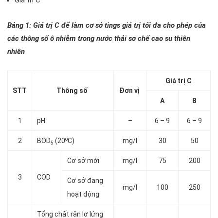
Giá trị C
Bảng 1: Giá trị C để làm cơ sở tings giá trị tối đa cho phép của
các thông số ô nhiễm trong nước thải sơ chế cao su thiên
nhiên
Giá trị C
STT
Thông số
Đơn vị
A
B
1
pH
–
6 – 9
6 – 9
o
2
BOD
(20
C)
mg/l
30
50
5
Cơ sở mới
mg/l
75
200
3
COD
Cơ sở đang
mg/l
100
250
hoạt động
Tổng chất rắn lơ lửng