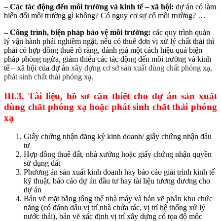
–
Các tác động đến môi trường và kinh tế – xã hội:
dự án có làm
biến đổi môi trường gì không? Có nguy cơ sự cố môi trường? …
– Công trình, biện pháp bảo vệ môi trường:
các
quy trình quản
lý vận hành phải nghiêm ngặt, nếu có thuê đơn vị xử lý chất thải thì
phải có hợp đồng thuê rõ ràng, đánh giá một cách hiệu quả biện
pháp phòng ngừa, giảm thiểu các tác động đến môi trường và kinh
tế – xã hội của dự án
xây dựng cơ sở sản xuất dùng chất phóng xạ,
phát sinh chất thải phóng xạ.
III.3. Tài liệu, hồ sơ cần thiết cho dự án sản xuất
dùng chất phóng xạ hoặc phát sinh chất thải phóng
xạ
Giấy chứng nhận đăng ký kinh doanh/ giấy chứng nhận đầu
tư
Hợp đồng thuê đất, nhà xưởng hoặc giấy chứng nhận quyền
sử dụng đất
Phương án sản xuất kinh doanh hay báo cáo giải trình kinh tế
kỹ thuật, báo cáo dự án đầu tư hay tài liệu tương đương cho
dự án
Bản vẽ mặt bằng tổng thể nhà máy và bản vẽ phân khu chức
năng (có đánh dấu vị trí nhà chứa rác, vị trí hệ thống xử lý
nước thải), bản vẽ xác định vị trí xây dựng có tọa độ mốc