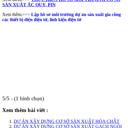
SẢN XUẤT ẮC QUY, PIN
Xem thêm:>>>
Lập hồ sơ môi trường dự án sản xuất gia công
các thiết bị điện điện tử, linh kiện điện tử
5/5 - (1 bình chọn)
Xem thêm bài viết :
DỰ ÁN XÂY DỰNG CƠ SỞ SẢN XUẤT HÓA CHẤT
DỰ ÁN XÂY DỰNG CƠ SỞ SẢN XUẤT GẠCH NGÓI