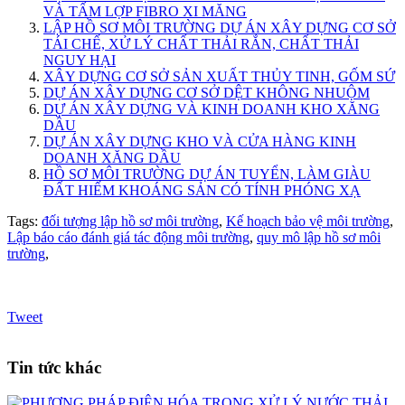
VÀ TẤM LỢP FIBRO XI MĂNG
LẬP HỒ SƠ MÔI TRƯỜNG DỰ ÁN XÂY DỰNG CƠ SỞ
TÁI CHẾ, XỬ LÝ CHẤT THẢI RẮN, CHẤT THẢI
NGUY HẠI
XÂY DỰNG CƠ SỞ SẢN XUẤT THỦY TINH, GỐM SỨ
DỰ ÁN XÂY DỰNG CƠ SỞ DỆT KHÔNG NHUỘM
DỰ ÁN XÂY DỰNG VÀ KINH DOANH KHO XĂNG
DẦU
DỰ ÁN XÂY DỰNG KHO VÀ CỬA HÀNG KINH
DOANH XĂNG DẦU
HỒ SƠ MÔI TRƯỜNG DỰ ÁN TUYỂN, LÀM GIÀU
ĐẤT HIẾM KHOÁNG SẢN CÓ TÍNH PHÓNG XẠ
Tags:
đối tượng lập hồ sơ môi trường
,
Kế hoạch bảo vệ môi trường
,
Lập báo cáo đánh giá tác động môi trường
,
quy mô lập hồ sơ môi
trường
,
Tweet
Tin tức khác