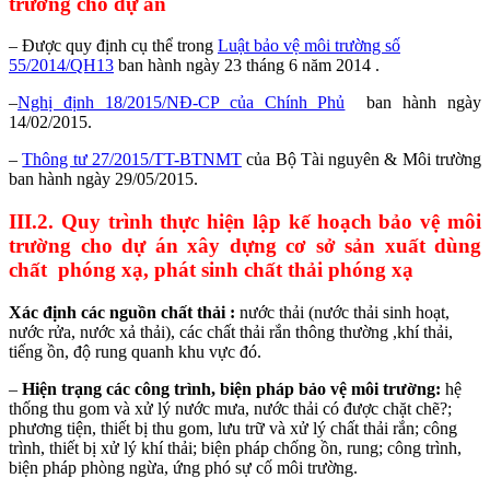
trường cho dự án
– Được quy định cụ thể trong
Luật bảo vệ môi trường số
55/2014/QH13
ban hành ngày 23 tháng 6 năm 2014 .
–
Nghị định 18/2015/NĐ-CP của Chính Phủ
ban hành ngày
14/02/2015.
–
Thông tư 27/2015/TT-BTNMT
của Bộ Tài nguyên & Môi trường
ban hành ngày 29/05/2015.
III.2. Quy trình thực hiện lập kế hoạch bảo vệ môi
trường cho dự án xây dựng cơ sở sản xuất dùng
chất phóng xạ, phát sinh chất thải phóng xạ
Xác định các nguồn chất thải :
nước thải (nước thải sinh hoạt,
nước rửa, nước xả thải), các chất thải rắn thông thường ,khí thải,
tiếng ồn, độ rung quanh khu vực đó.
–
Hiện trạng các công trình, biện pháp bảo vệ môi trường:
hệ
thống thu gom và xử lý nước mưa, nước thải có được chặt chẽ?;
phương tiện, thiết bị thu gom, lưu trữ và xử lý chất thải rắn; công
trình, thiết bị xử lý khí thải; biện pháp chống ồn, rung; công trình,
biện pháp phòng ngừa, ứng phó sự cố môi trường.