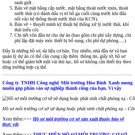
ranh giới .
Bản vẽ mặt bằng cấp nước, mặt bằng thoát nước mưa, thoát
nước thải (có đánh dấu vị trí hố ga cuối cùng trước khi đấu
nối vào hệ thống thoát nước thải của KCN).
Bản vẽ + thuyết minh kỹ thuật hệ thống xử lý nước thải, khí
thải (nếu có)
Chi tiết vốn đầu tư cho dự án (bao gồm chi phí xây dựng, chi
phí lắp đặt máy móc thiết bị bổ sung, chi phí dự phòng….)
Đây là những hồ sơ, tài liệu cơ bản. Tuy nhiên, nhà đầu tư và ban
quản lý dự án có thể cần cung cấp thêm thông tin, giấy tờ, hồ sơ
hoặc có thể giảm bớt một vài thủ tục, hồ sơ không cần thiết tùy theo
từng trường hợp cụ thể.
Công ty TNHH Công nghệ Môi trường Hòa Bình Xanh mong
muốn góp phần vào sự nghiệp thành công của bạn. Vì vậy
Hồ sơ môi trường cơ sở sử dụng hoặc phát sinh chất phóng xạ – 
Xem thêm:>>>
Hồ sơ môi trường cơ sở sản xuất thuốc bảo vệ
thực vật
Xem thêm:>>>
THỰC HIỆN HỒ SƠ MÔI TRƯỜNG CƠ SỞ