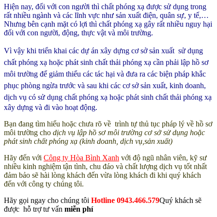
Hiện nay, đối với con người thì chất phóng xạ được sử dụng trong
rất nhiều ngành và các lĩnh vực như sản xuất điện, quân sự, y tế,…
Nhưng bên cạnh mặt có lợi thì chất phóng xạ gây rất nhiều nguy hại
đối với con người, động, thực vật và môi trường.
Vì vậy khi triển khai các dự án
xây dựng cơ sở sản xuất sử dụng
chất phóng xạ hoặc phát sinh chất thải phóng xạ cần phải lập hồ sơ
môi trường để giảm thiểu các tác hại và đưa ra các biện pháp khắc
phục phòng ngừa trước và sau khi các cơ sở sản xuất, kinh doanh,
dịch vụ có
sử dụng chất phóng xạ hoặc phát sinh chất thải phóng xạ
xây dựng và đi vào hoạt động.
Bạn đang tìm hiểu hoặc chưa rõ về trình tự thủ tục pháp lý về hồ sơ
môi trường cho
dịch vụ lập hồ sơ môi trường cơ sở sử dụng hoặc
phát sinh chất phóng xạ (kinh doanh, dịch vụ,sản xuất)
Hãy đến với
Công ty Hòa Bình Xanh
với độ ngũ nhân viên, kỹ sư
nhiều kinh nghiệm tận tình, chu đáo và chất lượng dịch vụ tốt nhất
đảm bảo sẽ hài lòng khách đến vừa lòng khách đi khi quý khách
đến với công ty chúng tôi.
Hãy gọi ngay cho chúng tôi
Hotline 0943.466.579
Quý khách sẽ
được hỗ trợ tư vấn
miễn phí