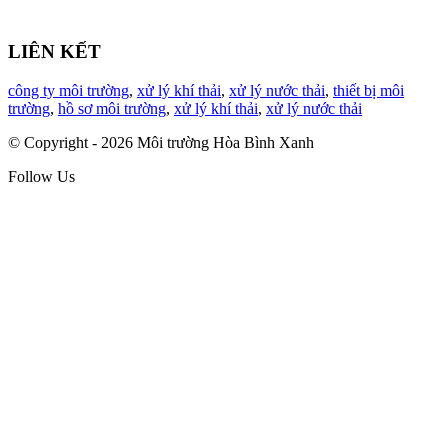
LIÊN KẾT
công ty môi trường
,
xử lý khí thải
,
xử lý nước thải
,
thiết bị môi
trường
,
hồ sơ môi trường
,
xử lý khí thải
,
xử lý nước thải
© Copyright - 2026 Môi trường Hòa Bình Xanh
Follow Us