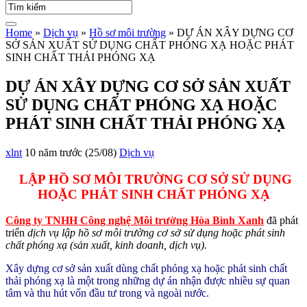
Home
»
Dịch vụ
»
Hồ sơ môi trường
»
DỰ ÁN XÂY DỰNG CƠ
SỞ SẢN XUẤT SỬ DỤNG CHẤT PHÓNG XẠ HOẶC PHÁT
SINH CHẤT THẢI PHÓNG XẠ
DỰ ÁN XÂY DỰNG CƠ SỞ SẢN XUẤT
SỬ DỤNG CHẤT PHÓNG XẠ HOẶC
PHÁT SINH CHẤT THẢI PHÓNG XẠ
xlnt
10 năm trước (25/08)
Dịch vụ
LẬP HỒ SƠ MÔI TRƯỜNG CƠ SỞ SỬ DỤNG
HOẶC PHÁT SINH CHẤT PHÓNG XẠ
Công ty TNHH Công nghệ Môi trường Hòa Bình Xanh
đã phát
triển
dịch vụ lập hồ sơ môi trường cơ sở sử dụng hoặc phát sinh
chất phóng xạ (sản xuất, kinh doanh, dịch vụ).
Xây dựng cơ sở sản xuất dùng chất phóng xạ hoặc phát sinh chất
thải phóng xạ là một trong những dự án nhận được nhiều sự quan
tâm và thu hút vốn đầu tư trong và ngoài nước.