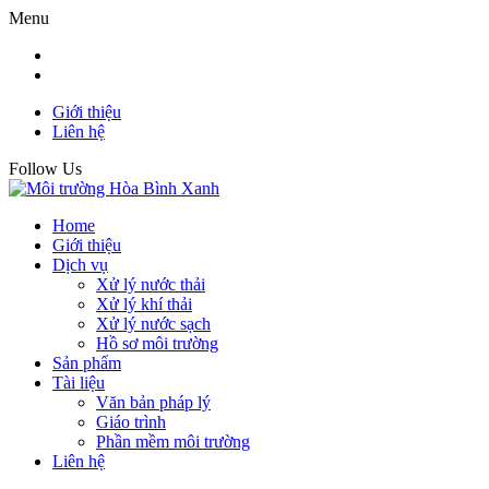
Menu
Giới thiệu
Liên hệ
Follow Us
Home
Giới thiệu
Dịch vụ
Xử lý nước thải
Xử lý khí thải
Xử lý nước sạch
Hồ sơ môi trường
Sản phẩm
Tài liệu
Văn bản pháp lý
Giáo trình
Phần mềm môi trường
Liên hệ