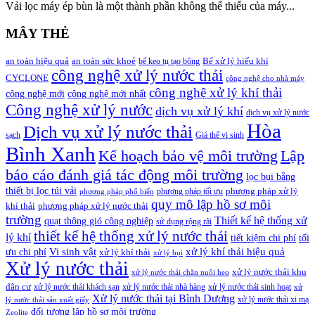
Vải lọc máy ép bùn là một thành phần không thể thiếu của máy...
MÂY THẺ
an toàn hiệu quả
an toàn sức khoẻ
Bể xử lý hiếu khí
bể keo tụ tạo bông
công nghệ xử lý nước thải
CYCLONE
công nghệ cho nhà máy
công nghệ xử lý khí thải
công nghệ mới
công nghệ mới nhất
Công nghệ xử lý nước
dịch vụ xử lý khí
dịch vụ xử lý nước
Hòa
Dịch vụ xử lý nước thải
sạch
Giá thể vi sinh
Bình Xanh
Lập
Kế hoạch bảo vệ môi trường
báo cáo đánh giá tác động môi trường
lọc bụi bằng
thiết bị lọc túi vải
phương pháp xử lý
phương pháp tối ưu
phương pháp phổ biến
quy mô lập hồ sơ môi
khí thải
phương pháp xử lý nước thải
trường
Thiết kế hệ thống xử
quạt thông gió công nghiệp
sử dụng rộng rãi
thiết kế hệ thống xử lý nước thải
lý khí
tiết kiệm chi phí
tối
Vi sinh vật
xử lý khí thải hiệu quả
ưu chi phí
xử lý khí thải
xử lý bụi
Xử lý nước thải
xử lý nước thải khu
xử lý nước thải chăn nuôi heo
dân cư
xử lý nước thải khách sạn
xử lý nước thải nhà hàng
xử lý nước thải sinh hoạt
xử
Xử lý nước thải tại Bình Dương
xử lý nước thải xi mạ
lý nước thải sản xuất giấy
đối tượng lập hồ sơ môi trường
Zeolite