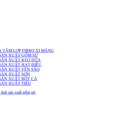
 TẤM LỢP FIBRO XI MĂNG
 SẢN XUẤT GỐM SỨ
 SẢN XUẤT KẸO DỪA
 SẢN XUẤT HẠT ĐIỀU
 SẢN XUẤT YẾN SÀO
 SẢN XUẤT SƠN
 SẢN XUẤT BỘT CÁ
SẢN XUẤT TIÊU
 thải sản xuất gốm sứ
,