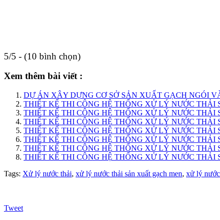
5/5 - (10 bình chọn)
Xem thêm bài viết :
DỰ ÁN XÂY DỰNG CƠ SỞ SẢN XUẤT GẠCH NGÓI VÀ
THIẾT KẾ THI CÔNG HỆ THỐNG XỬ LÝ NƯỚC THẢI
THIẾT KẾ THI CÔNG HỆ THỐNG XỬ LÝ NƯỚC THẢI
THIẾT KẾ THI CÔNG HỆ THỐNG XỬ LÝ NƯỚC THẢI
THIẾT KẾ THI CÔNG HỆ THỐNG XỬ LÝ NƯỚC THẢI
THIẾT KẾ THI CÔNG HỆ THỐNG XỬ LÝ NƯỚC THẢI
THIẾT KẾ THI CÔNG HỆ THỐNG XỬ LÝ NƯỚC THẢI
THIẾT KẾ THI CÔNG HỆ THỐNG XỬ LÝ NƯỚC THẢI 
Tags:
Xử lý nước thải
,
xử lý nước thải sản xuất gạch men
,
xử lý nước
Tweet