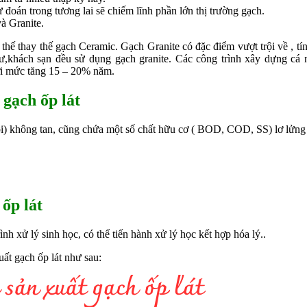
oán trong tương lai sẽ chiếm lĩnh phần lớn thị trường gạch.
à Granite.
thế thay thế gạch Ceramic. Gạch Granite có đặc điểm vượt trội về , t
ư,khách sạn đều sử dụng gạch granite. Các công trình xây dựng cá
với mức tăng 15 – 20% năm.
 gạch ốp lát
ôi) không tan, cũng chứa một số chất hữu cơ ( BOD, COD, SS) lơ lửng
 ốp lát
h xử lý sinh học, có thể tiến hành xử lý học kết hợp hóa lý..
ất gạch ốp lát như sau: