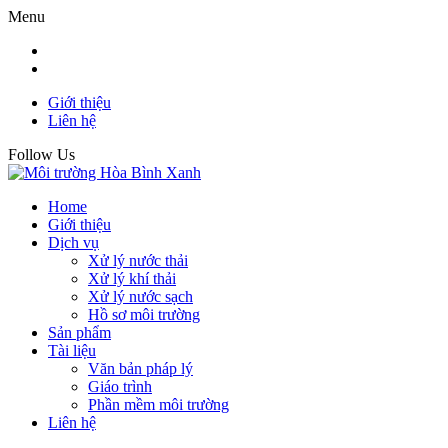
Menu
Giới thiệu
Liên hệ
Follow Us
Home
Giới thiệu
Dịch vụ
Xử lý nước thải
Xử lý khí thải
Xử lý nước sạch
Hồ sơ môi trường
Sản phẩm
Tài liệu
Văn bản pháp lý
Giáo trình
Phần mềm môi trường
Liên hệ