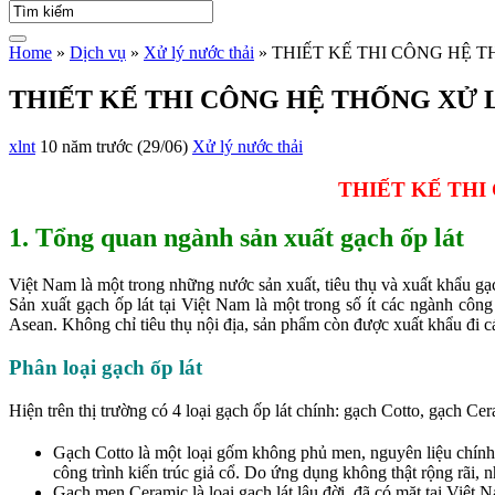
Home
»
Dịch vụ
»
Xử lý nước thải
»
THIẾT KẾ THI CÔNG HỆ 
THIẾT KẾ THI CÔNG HỆ THỐNG XỬ 
xlnt
10 năm trước (29/06)
Xử lý nước thải
THIẾT KẾ THI
1. Tổng quan ngành sản xuất gạch ốp lát
Việt Nam là một trong những nước sản xuất, tiêu thụ và xuất khẩu gạc
Sản xuất gạch ốp lát tại Việt Nam là một trong số ít các ngành côn
Asean. Không chỉ tiêu thụ nội địa, sản phẩm còn được xuất khẩu đi cá
Phân loại gạch ốp lát
Hiện trên thị trường có 4 loại gạch ốp lát chính: gạch Cotto, gạch Ce
Gạch Cotto là một loại gốm không phủ men, nguyên liệu chính 
công trình kiến trúc giả cổ. Do ứng dụng không thật rộng rãi, nh
Gạch men Ceramic là loại gạch lát lâu đời, đã có mặt tại Việt 