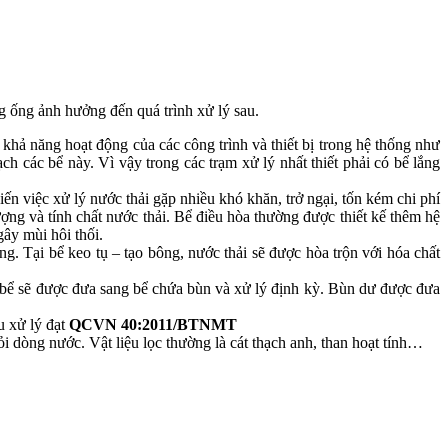
g ống ảnh hưởng đến quá trình xử lý sau.
 khả năng hoạt động của các công trình và thiết bị trong hệ thống như
ch các bể này. Vì vậy trong các trạm xử lý nhất thiết phải có bể lắng
ến việc xử lý nước thải gặp nhiều khó khăn, trở ngại, tốn kém chi phí
ượng và tính chất nước thải. Bể điều hòa thường được thiết kế thêm hệ
gây mùi hôi thối.
g. Tại bể keo tụ – tạo bông, nước thải sẽ được hòa trộn với hóa chất
áy bể sẽ được đưa sang bể chứa bùn và xử lý định kỳ. Bùn dư được đưa
u xử lý đạt
QCVN 40:2011/BTNMT
khỏi dòng nước. Vật liệu lọc thường là cát thạch anh, than hoạt tính…