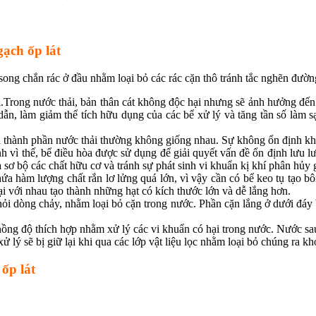
gạch ốp lát
ng chắn rác ở đầu nhằm loại bỏ các rác cặn thô tránh tắc nghẽn đườn
ải.Trong nước thải, bản thân cát không độc hại nhưng sẽ ảnh hưởng đến
ẫn, làm giảm thể tích hữu dụng của các bể xử lý và tăng tần số làm sạ
và thành phần nước thải thường không giống nhau. Sự không ổn định khi
h vì thế, bể điều hòa được sử dụng để giải quyết vấn đề ổn định lưu l
sơ bộ các chất hữu cơ và tránh sự phát sinh vi khuẩn kị khí phân hủy 
ứa hàm lượng chất rắn lơ lửng quá lớn, vì vậy cần có bể keo tụ tạo bôn
lại với nhau tạo thành những hạt có kích thước lớn và dễ lắng hơn.
 khỏi dòng chảy, nhằm loại bỏ cặn trong nước. Phần cặn lắng ở dưới đ
 nồng độ thích hợp nhằm xử lý các vi khuẩn có hại trong nước. Nước sa
 xử lý sẽ bị giữ lại khi qua các lớp vật liệu lọc nhằm loại bỏ chúng ra 
ốp lát