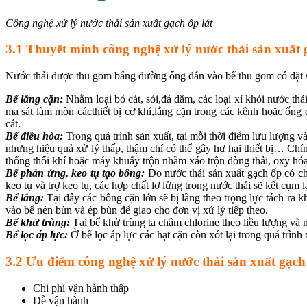
Công nghệ xử lý nước thải sản xuất gạch ốp lát
3.1 Thuyết minh công nghệ xử lý nước thải sản xuất 
Nước thải được thu gom bằng đường ống dẫn vào bể thu gom có đặt so
Bể lắng cặn:
Nhằm loại bỏ cát, sỏi,đá dăm, các loại xỉ khỏi nước th
ma sát làm mòn cácthiết bị cơ khí,lắng cặn trong các kênh hoặc ống d
cát.
Bể điều hòa:
Trong quá trình sản xuất, tại mỗi thời điểm lưu lượng 
nhưng hiệu quả xử lý thấp, thậm chí có thể gây hư hại thiết bị… Chín
thống thổi khí hoặc máy khuấy trộn nhằm xáo trộn dòng thải, oxy hóa 
Bể phản ứng, keo tụ tạo bông:
Do nước thải sản xuất gạch ốp có ch
keo tụ và trợ keo tụ, các hợp chất lơ lửng trong nước thải sẽ kết cụm 
Bể lắng:
Tại đây các bông cặn lớn sẽ bị lắng theo trọng lực tách ra
vào bể nén bùn và ép bùn để giao cho đơn vị xử lý tiếp theo.
Bể khử trùng:
Tại bể khử trùng ta châm chlorine theo liều lượng và
Bể lọc áp lực:
Ở bể lọc áp lực các hạt cặn còn xót lại trong quá trình
3.2 Ưu điểm công nghệ xử lý nước thải sản xuất gạch 
Chi phí vận hành thấp
Dễ vận hành