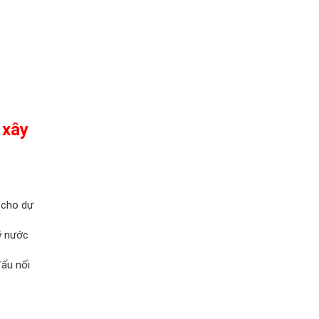
 xây
 cho dự
ý nước
đấu nối