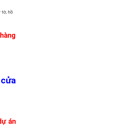
 tờ, hồ
 hàng
 cửa
dự án