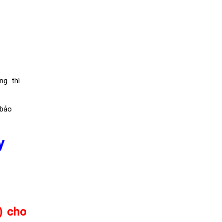
ng thì
 bảo
y
) cho