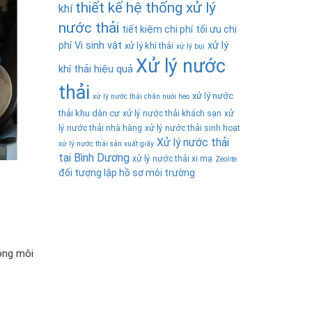
thiết kế hệ thống xử lý
khí
nước thải
tiết kiệm chi phí
tối ưu chi
phí
Vi sinh vật
xử lý
xử lý khí thải
xử lý bụi
Xử lý nước
khí thải hiệu quả
thải
xử lý nước
xử lý nước thải chăn nuôi heo
thải khu dân cư
xử lý nước thải khách sạn
xử
lý nước thải nhà hàng
xử lý nước thải sinh hoạt
Xử lý nước thải
xử lý nước thải sản xuất giấy
tại Bình Dương
xử lý nước thải xi mạ
Zeolite
đối tượng lập hồ sơ môi trường
à
ộng môi