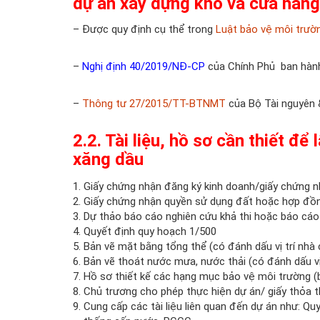
dự án
xây dựng kho và cửa hàng
– Được quy định cụ thể trong
Luật bảo vệ môi trư
–
Nghị định 40/2019/NĐ-CP
của Chính Phủ ban hành
–
Thông tư 27/2015/TT-BTNMT
của Bộ Tài nguyên 
2.2.
Tài liệu, hồ sơ cần thiết
để 
xăng dầu
Giấy chứng nhận đăng ký kinh doanh/giấy chứng 
Giấy chứng nhận quyền sử dụng đất hoặc hợp đồ
Dự thảo báo cáo nghiên cứu khả thi hoặc báo cáo 
Quyết định quy hoạch 1/500
Bản vẽ mặt bằng tổng thể (có đánh dấu vị trí nhà c
Bản vẽ thoát nước mưa, nước thải (có đánh dấu vị 
Hồ sơ thiết kế các hạng mục bảo vệ môi trường (bể
Chủ trương cho phép thực hiện dự án/ giấy thỏa 
Cung cấp các tài liệu liên quan đến dự án như: Qu