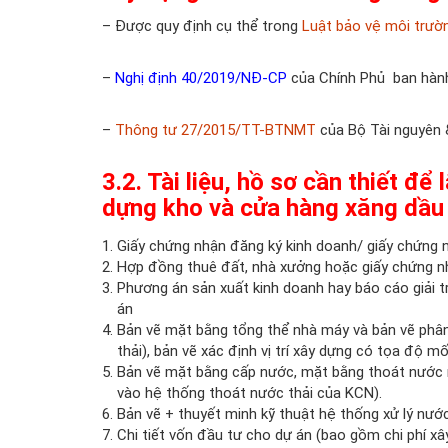
– Được quy định cụ thể trong
Luật bảo vệ môi trư
–
Nghị định 40/2019/NĐ-CP
của Chính Phủ ban hành
–
Thông tư 27/2015/TT-BTNMT
của Bộ Tài nguyên 
3.2. Tài liệu, hồ sơ cần thiết đ
dựng kho và cửa hàng xăng dầu
Giấy chứng nhận đăng ký kinh doanh/ giấy chứng 
Hợp đồng thuê đất, nhà xưởng hoặc giấy chứng n
Phương án sản xuất kinh doanh hay báo cáo giải tr
án
Bản vẽ mặt bằng tổng thể nhà máy và bản vẽ phân k
thải), bản vẽ xác định vị trí xây dựng có tọa độ mố
Bản vẽ mặt bằng cấp nước, mặt bằng thoát nước mư
vào hệ thống thoát nước thải của KCN).
Bản vẽ + thuyết minh kỹ thuật hệ thống xử lý nước 
Chi tiết vốn đầu tư cho dự án (bao gồm chi phí xây