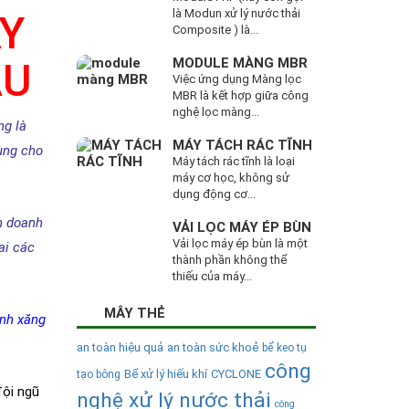
là Modun xử lý nước thải
ÂY
Composite ) là...
ẦU
MODULE MÀNG MBR
Việc ứng dụng Màng lọc
MBR là kết hợp giữa công
nghệ lọc màng...
ng là
MÁY TÁCH RÁC TĨNH
dùng cho
Máy tách rác tĩnh là loại
máy cơ học, không sử
dụng động cơ...
h doanh
VẢI LỌC MÁY ÉP BÙN
Vải lọc máy ép bùn là một
ai các
thành phần không thể
thiếu của máy...
MÂY THẺ
anh xăng
an toàn hiệu quả
an toàn sức khoẻ
bể keo tụ
công
Bể xử lý hiếu khí
CYCLONE
tạo bông
đội ngũ
nghệ xử lý nước thải
công