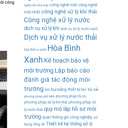
với công
công nghệ mới
công nghệ
nghệ cho nhà máy
công nghệ xử lý khí thải
mới nhất
Công nghệ xử lý nước
dịch vụ xử lý khí
dịch vụ xử lý nước sạch
Dịch vụ xử lý nước thải
Hòa Bình
Giá thể vi sinh
Xanh
Kế hoạch bảo vệ
Lập báo cáo
môi trường
đánh giá tác động môi
trường
lọc bụi bằng thiết bị lọc túi vải
phương pháp tối ưu
phương pháp phổ biến
phương pháp xử lý khí thải
phương pháp xử
quy mô lập hồ sơ môi
lý nước thải
trường
quạt thông gió công nghiệp
sử
Thiết kế hệ thống xử lý
dụng rộng rãi