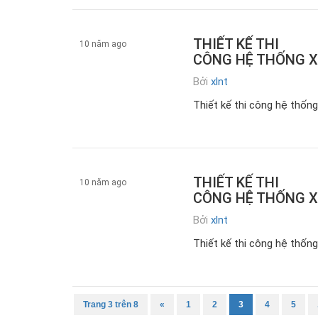
THIẾT KẾ THI
10 năm ago
CÔNG HỆ THỐNG X
Bởi
xlnt
z.Tin tức
Thiết kế thi công hệ thống
THIẾT KẾ THI
10 năm ago
CÔNG HỆ THỐNG X
Bởi
xlnt
Xử lý nước thải
Thiết kế thi công hệ thống
Trang 3 trên 8
«
1
2
3
4
5