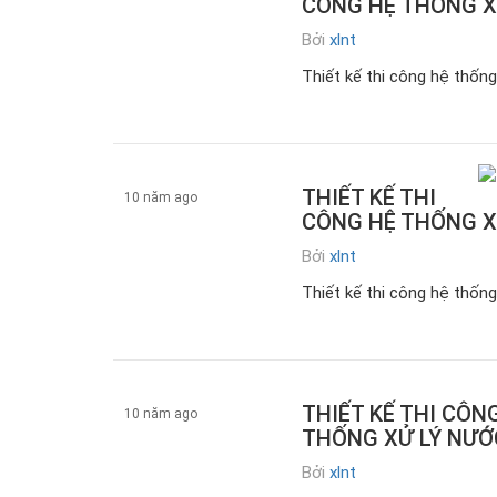
CÔNG HỆ THỐNG X
Bởi
xlnt
z.Tin tức
Thiết kế thi công hệ thống
THIẾT KẾ THI
10 năm ago
CÔNG HỆ THỐNG X
Bởi
xlnt
z.Tin tức
Thiết kế thi công hệ thống
THIẾT KẾ THI CÔN
10 năm ago
THỐNG XỬ LÝ NƯỚC
Bởi
xlnt
z.Tin tức