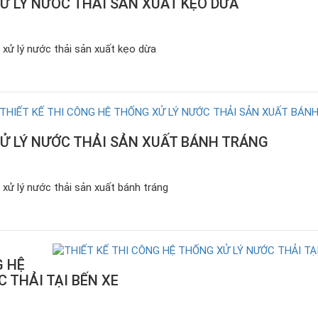
Ử LÝ NƯỚC THẢI SẢN XUẤT KẸO DỪA
 xử lý nước thải sản xuất kẹo dừa
Ử LÝ NƯỚC THẢI SẢN XUẤT BÁNH TRÁNG
 xử lý nước thải sản xuất bánh tráng
G HỆ
 THẢI TẠI BẾN XE