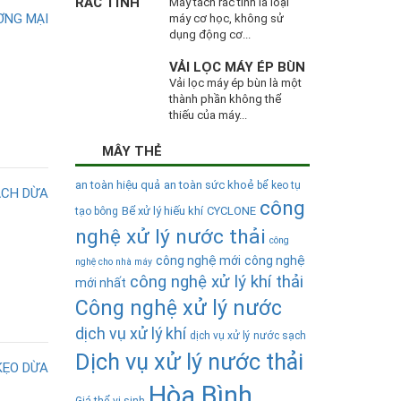
Máy tách rác tĩnh là loại
máy cơ học, không sử
dụng động cơ...
VẢI LỌC MÁY ÉP BÙN
Vải lọc máy ép bùn là một
thành phần không thể
thiếu của máy...
MÂY THẺ
an toàn hiệu quả
an toàn sức khoẻ
bể keo tụ
công
Bể xử lý hiếu khí
CYCLONE
tạo bông
nghệ xử lý nước thải
công
công nghệ mới
công nghệ
nghệ cho nhà máy
công nghệ xử lý khí thải
mới nhất
Công nghệ xử lý nước
dịch vụ xử lý khí
dịch vụ xử lý nước sạch
Dịch vụ xử lý nước thải
Hòa Bình