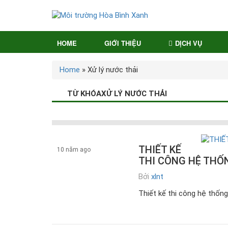
HOME
GIỚI THIỆU
DỊCH VỤ
Home
»
Xử lý nước thải
TỪ KHÓAXỬ LÝ NƯỚC THẢI
THIẾT KẾ
10 năm ago
THI CÔNG HỆ THỐN
Bởi
xlnt
z.Tin tức
Thiết kế thi công hệ thống 