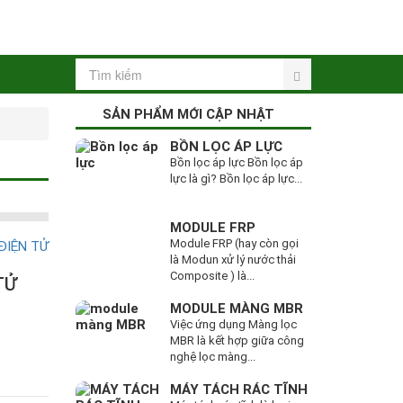
SẢN PHẨM MỚI CẬP NHẬT
BỒN LỌC ÁP LỰC
Bồn lọc áp lực Bồn lọc áp
lực là gì? Bồn lọc áp lực...
MODULE FRP
Module FRP (hay còn gọi
là Modun xử lý nước thải
Composite ) là...
TỬ
MODULE MÀNG MBR
Việc ứng dụng Màng lọc
MBR là kết hợp giữa công
nghệ lọc màng...
MÁY TÁCH RÁC TĨNH