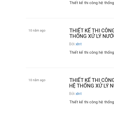
Thiết kế thi công hệ thống 
THIẾT KẾ THI CÔN
10 năm ago
THỐNG XỬ LÝ NƯỚ
Bởi
xlnt
z.Tin tức
Thiết kế thi công hệ thống
THIẾT KẾ THI CÔN
10 năm ago
HỆ THỐNG XỬ LÝ N
Bởi
xlnt
Xử lý nước thải
Thiết kế thi công hệ thống 