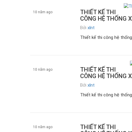
THIẾT KẾ THI
10 năm ago
CÔNG HỆ THỐNG X
Bởi
xlnt
z.Tin tức
Thiết kế thi công hệ thốn
THIẾT KẾ THI
10 năm ago
CÔNG HỆ THỐNG X
Bởi
xlnt
Xử lý nước thải
Thiết kế thi công hệ thống
THIẾT KẾ THI
10 năm ago