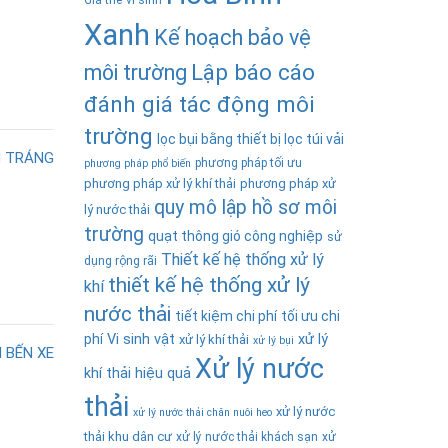
Giá thể vi sinh
Xanh
Kế hoạch bảo vệ
Lập báo cáo
môi trường
đánh giá tác động môi
trường
lọc bụi bằng thiết bị lọc túi vải
phương pháp tối ưu
phương pháp phổ biến
phương pháp xử lý khí thải
phương pháp xử
quy mô lập hồ sơ môi
lý nước thải
trường
quạt thông gió công nghiệp
sử
Thiết kế hệ thống xử lý
dụng rộng rãi
thiết kế hệ thống xử lý
khí
nước thải
tiết kiệm chi phí
tối ưu chi
phí
Vi sinh vật
xử lý
xử lý khí thải
xử lý bụi
Xử lý nước
khí thải hiệu quả
thải
xử lý nước
xử lý nước thải chăn nuôi heo
thải khu dân cư
xử lý nước thải khách sạn
xử