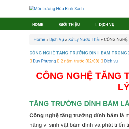
HOME
GIỚI THIỆU
DỊCH VỤ
Home
»
Dịch Vụ
»
Xử Lý Nước Thải
»
CÔNG NGHỆ 
CÔNG NGHỆ TĂNG TRƯỞNG DÍNH BÁM TRONG X
Duy Phương
2 năm trước (02/08)
Dịch vụ
CÔNG NGHỆ TĂNG 
LÝ
TĂNG TRƯỞNG DÍNH BÁM LÀ
Công nghệ tăng trưởng dính bám
là m
năng vi sinh vật bám dính và phát triển