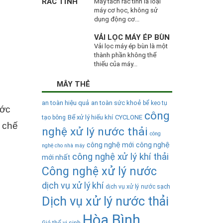
Máy tách rác tĩnh là loại
máy cơ học, không sử
dụng động cơ...
VẢI LỌC MÁY ÉP BÙN
Vải lọc máy ép bùn là một
thành phần không thể
thiếu của máy...
MÂY THẺ
an toàn hiệu quả
an toàn sức khoẻ
bể keo tụ
ước
công
Bể xử lý hiếu khí
CYCLONE
tạo bông
 chế
nghệ xử lý nước thải
công
công nghệ mới
công nghệ
nghệ cho nhà máy
công nghệ xử lý khí thải
mới nhất
Công nghệ xử lý nước
dịch vụ xử lý khí
dịch vụ xử lý nước sạch
Dịch vụ xử lý nước thải
Hòa Bình