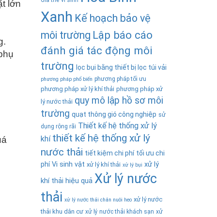
Giá thể vi sinh
t lớn
Xanh
Kế hoạch bảo vệ
Lập báo cáo
môi trường
g.
đánh giá tác động môi
 phụ
trường
lọc bụi bằng thiết bị lọc túi vải
phương pháp tối ưu
phương pháp phổ biến
phương pháp xử lý khí thải
phương pháp xử
quy mô lập hồ sơ môi
lý nước thải
trường
quạt thông gió công nghiệp
sử
Thiết kế hệ thống xử lý
dụng rộng rãi
thiết kế hệ thống xử lý
khí
uá
nước thải
tiết kiệm chi phí
tối ưu chi
phí
Vi sinh vật
xử lý
xử lý khí thải
xử lý bụi
Xử lý nước
khí thải hiệu quả
thải
xử lý nước
xử lý nước thải chăn nuôi heo
thải khu dân cư
xử lý nước thải khách sạn
xử