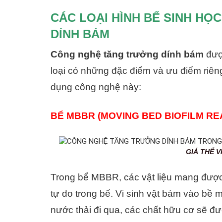
CÁC LOẠI HÌNH BỂ SINH H
DÍNH BÁM
Công nghệ tăng trưởng dính bám
được
loại có những đặc điểm và ưu điểm riêng
dụng công nghệ này:
BỂ MBBR (MOVING BED BIOFILM RE
GIÁ THỂ VI SINH HÌNH C
Trong bể MBBR, các vật liệu mang được 
tự do trong bể. Vi sinh vật bám vào bề 
nước thải đi qua, các chất hữu cơ sẽ đư