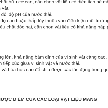
ất hữu cơ cao, cần chọn vật liệu có diện tích bề mặ
 vật.
 đổi độ pH của nước thải.
 độ cao hoặc thấp tùy thuộc vào điều kiện môi trườn
u chất độc hại, cần chọn vật liệu có khả năng hấp
ng lớn, khả năng bám dính của vi sinh vật càng cao.
 tiếp xúc giữa vi sinh vật và nước thải.
c và hóa học cao để chịu được các tác động trong q
ƯỢC ĐIỂM CỦA CÁC LOẠI VẬT LIỆU MANG