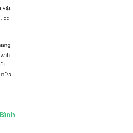
h vật
, có
 mang
hành
ết
 nữa.
Bình