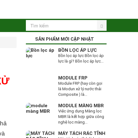
SẢN PHẨM MỚI CẬP NHẬT
BỒN LỌC ÁP LỰC
Bồn lọc áp lực Bồn lọc áp
lực là gì? Bồn lọc áp lực...
MODULE FRP
XỬ
Module FRP (hay còn gọi
là Modun xử lý nước thải
Composite ) là...
MODULE MÀNG MBR
Việc ứng dụng Màng lọc
MBR là kết hợp giữa công
nghệ lọc màng...
khả
và
MÁY TÁCH RÁC TĨNH