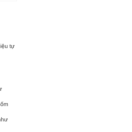
iệu tự
ư
gốm
như