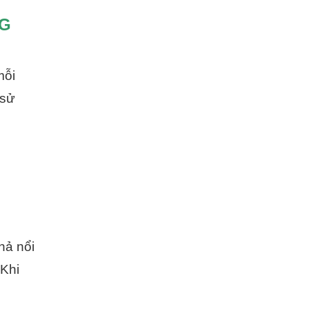
NG
mỗi
 sử
hả nổi
 Khi