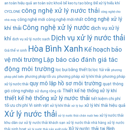
an toàn hiệu quả
an toàn sức khoẻ
Bể xử lý hiếu khí
bể keo tụ tạo bông
công nghệ xử lý nước thải
CYCLONE
công nghệ cho
công nghệ xử lý
công nghệ mới
công nghệ mới nhất
nhà máy
Công nghệ xử lý nước
khí thải
dịch vụ xử lý
Dịch vụ xử lý nước thải
khí
dịch vụ xử lý nước sạch
Hòa Bình Xanh
Kế hoạch bảo
Giá thể vi sinh
Lập báo cáo đánh giá tác
vệ môi trường
động môi trường
lọc bụi bằng thiết bị lọc túi vải
phương
phương pháp xử lý khí thải
phương pháp
phương pháp tối ưu
pháp phổ biến
quy mô lập hồ sơ môi trường
quạt thông
xử lý nước thải
Thiết kế hệ thống xử lý khí
gió công nghiệp
sử dụng rộng rãi
thiết kế hệ thống xử lý nước thải
tiết kiệm chi phí
tối ưu chi phí
Vi sinh vật
xử lý khí thải hiệu quả
xử lý khí thải
xử lý bụi
Xử lý nước thải
xử lý nước thải
xử lý nước thải chăn nuôi heo
khu dân cư
xử lý nước thải khách sạn
xử lý nước thải nhà hàng
xử lý nước
Xử lý nước thải tại Bình
thải sinh hoạt
xử lý nước thải sản xuất giấy