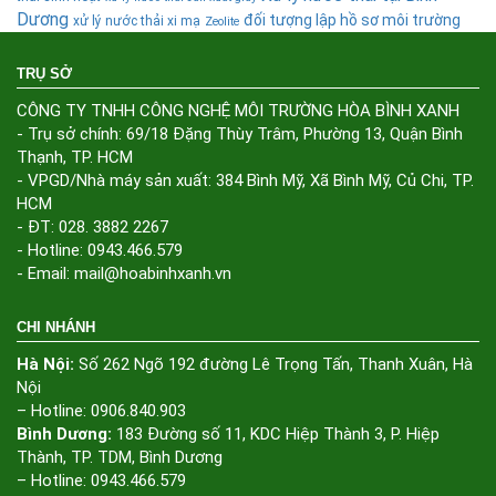
Dương
đối tượng lập hồ sơ môi trường
xử lý nước thải xi mạ
Zeolite
TRỤ SỞ
CÔNG TY TNHH CÔNG NGHỆ MÔI TRƯỜNG HÒA BÌNH XANH
- Trụ sở chính: 69/18 Đặng Thùy Trâm, Phường 13, Quận Bình
Thạnh, TP. HCM
- VPGD/Nhà máy sản xuất: 384 Bình Mỹ, Xã Bình Mỹ, Củ Chi, TP.
HCM
- ĐT: 028. 3882 2267
- Hotline: 0943.466.579
- Email: mail@hoabinhxanh.vn
CHI NHÁNH
Hà Nội:
Số 262 Ngõ 192 đường Lê Trọng Tấn, Thanh Xuân, Hà
Nội
– Hotline: 0906.840.903
Bình Dương:
183 Đường số 11, KDC Hiệp Thành 3, P. Hiệp
Thành, TP. TDM, Bình Dương
– Hotline: 0943.466.579