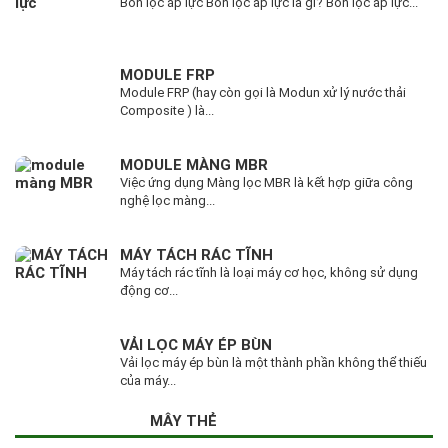
Bồn lọc áp lực Bồn lọc áp lực là gì? Bồn lọc áp lực...
MODULE FRP
Module FRP (hay còn gọi là Modun xử lý nước thải
Composite ) là...
MODULE MÀNG MBR
Việc ứng dụng Màng lọc MBR là kết hợp giữa công
nghệ lọc màng...
MÁY TÁCH RÁC TĨNH
Máy tách rác tĩnh là loại máy cơ học, không sử dụng
động cơ...
VẢI LỌC MÁY ÉP BÙN
Vải lọc máy ép bùn là một thành phần không thể thiếu
của máy...
MÂY THẺ