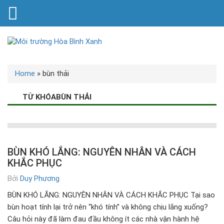
Home
»
bùn thải
TỪ KHÓABÙN THẢI
BÙN KHÓ LẮNG: NGUYÊN NHÂN VÀ CÁCH
KHẮC PHỤC
Bởi
Duy Phương
BÙN KHÓ LẮNG: NGUYÊN NHÂN VÀ CÁCH KHẮC PHỤC Tại sao
bùn hoạt tính lại trở nên “khó tính” và không chịu lắng xuống?
Câu hỏi này đã làm đau đầu không ít các nhà vận hành hệ