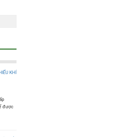
ấp
để được