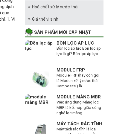
H Công
ng dịch
Hoá chất xử lý nước thải
ôi qua
í. 1. Vi
Giá thể vi sinh
SẢN PHẨM MỚI CẬP NHẬT
BỒN LỌC ÁP LỰC
Bồn lọc áp lực Bồn lọc áp
lực là gì? Bồn lọc áp lực...
MODULE FRP
Module FRP (hay còn gọi
là Modun xử lý nước thải
Composite ) là...
MODULE MÀNG MBR
Việc ứng dụng Màng lọc
MBR là kết hợp giữa công
nghệ lọc màng...
MÁY TÁCH RÁC TĨNH
Máy tách rác tĩnh là loại