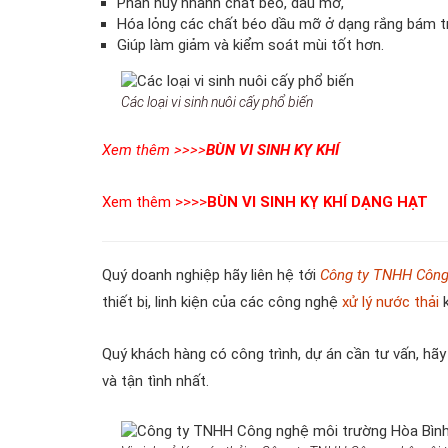
Phân hủy nhanh chất béo, dầu mỡ,
Hóa lỏng các chất béo dầu mỡ ở dạng rắng bám t
Giúp làm giảm và kiểm soát mùi tốt hơn.
Các loại vi sinh nuôi cấy phổ biến
Xem thêm >>>>
BÙN VI SINH KỴ KHÍ
Xem thêm >>>>
BÙN VI SINH KỴ KHÍ DẠNG HẠT
Quý doanh nghiệp hãy liên hệ tới
Công ty TNHH Công
thiết bị, linh kiện của các công nghệ
xử lý nước thải
k
Quý khách hàng có công trình, dự án cần tư vấn, hã
và tận tình nhất.