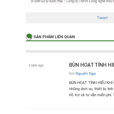
Vi sinh xử lý nước thải – Công ty TNHH Công nghệ môi 
Tweet
SẢN PHẨM LIÊN QUAN
BÙN HOẠT TÍNH HI
3 năm ago
Bởi
Nguyễn Nga
Vi sinh xử lý nước thải
BÙN HOẠT TÍNH HIẾU KHÍ 
những dịch vụ, thiết bị, li
hồ trợ và tư vẫn miễn phí. 1