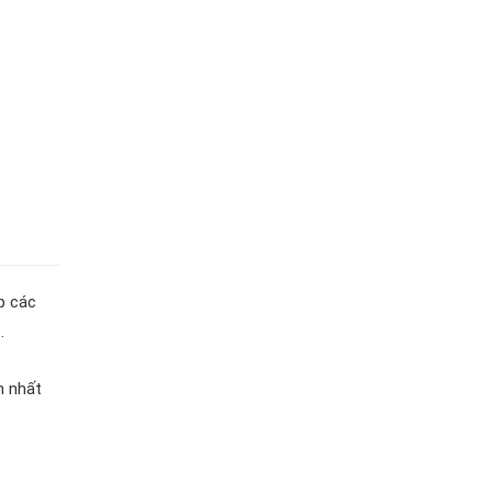
p các
.
h nhất