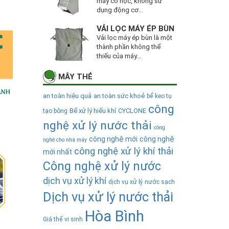
máy cơ học, không sử
dụng động cơ...
VẢI LỌC MÁY ÉP BÙN
Vải lọc máy ép bùn là một
thành phần không thể
thiếu của máy...
MÂY THẺ
an toàn hiệu quả
an toàn sức khoẻ
bể keo tụ
công
Bể xử lý hiếu khí
CYCLONE
tạo bông
nghệ xử lý nước thải
công
công nghệ mới
công nghệ
nghệ cho nhà máy
công nghệ xử lý khí thải
mới nhất
Công nghệ xử lý nước
dịch vụ xử lý khí
dịch vụ xử lý nước sạch
Dịch vụ xử lý nước thải
Hòa Bình
Giá thể vi sinh