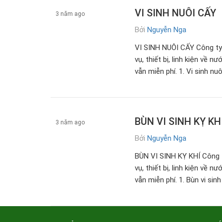
VI SINH NUÔI CẤY
3 năm ago
Bởi
Nguyễn Nga
Vi sinh xử lý nước thải
VI SINH NUÔI CẤY Công ty
vụ, thiết bị, linh kiện về 
vẫn miễn phí. 1. Vi sinh nuô
BÙN VI SINH KỴ KH
3 năm ago
Bởi
Nguyễn Nga
Vi sinh xử lý nước thải
BÙN VI SINH KỴ KHÍ Công 
vụ, thiết bị, linh kiện về 
vẫn miễn phí. 1. Bùn vi sinh 