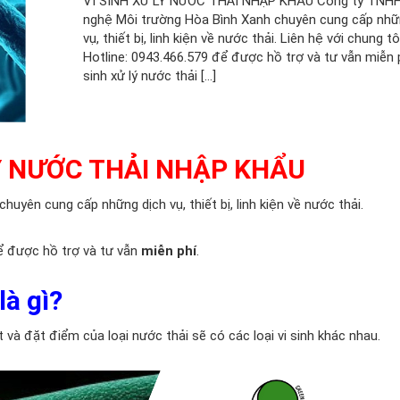
VI SINH XỬ LÝ NƯỚC THẢI NHẬP KHẨU Công ty TNH
nghệ Môi trường Hòa Bình Xanh chuyên cung cấp nhữ
vụ, thiết bị, linh kiện về nước thải. Liên hệ với chung t
Hotline: 0943.466.579 để được hồ trợ và tư vẫn miễn ph
sinh xử lý nước thải […]
LÝ NƯỚC THẢI NHẬP KHẨU
chuyên cung cấp những dịch vụ, thiết bị, linh kiện về nước thải.
 được hồ trợ và tư vẫn
miễn phí
.
là gì?
t và đặt điểm của loại nước thải sẽ có các loại vi sinh khác nhau.