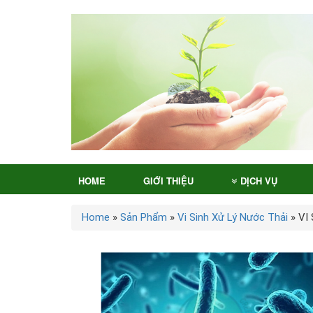
HOME
GIỚI THIỆU
DỊCH VỤ
Home
»
Sản Phẩm
»
Vi Sinh Xử Lý Nước Thải
»
VI