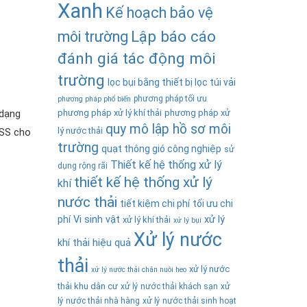
Xanh
Kế hoạch bảo vệ
Lập báo cáo
môi trường
đánh giá tác động môi
trường
lọc bụi bằng thiết bị lọc túi vải
phương pháp tối ưu
phương pháp phổ biến
 dạng
phương pháp xử lý khí thải
phương pháp xử
quy mô lập hồ sơ môi
lý nước thải
TSS cho
trường
quạt thông gió công nghiệp
sử
Thiết kế hệ thống xử lý
dụng rộng rãi
thiết kế hệ thống xử lý
khí
nước thải
tiết kiệm chi phí
tối ưu chi
phí
Vi sinh vật
xử lý
xử lý khí thải
xử lý bụi
Xử lý nước
khí thải hiệu quả
thải
xử lý nước
xử lý nước thải chăn nuôi heo
thải khu dân cư
xử lý nước thải khách sạn
xử
lý nước thải nhà hàng
xử lý nước thải sinh hoạt