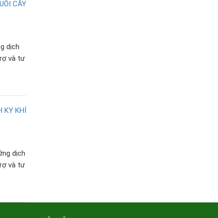
g dịch
trợ và tư
ững dịch
trợ và tư