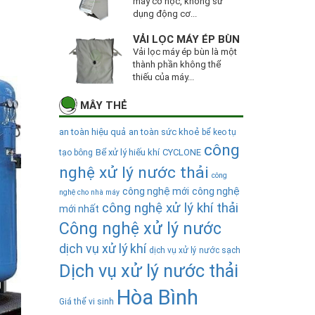
máy cơ học, không sử
dụng động cơ...
VẢI LỌC MÁY ÉP BÙN
Vải lọc máy ép bùn là một
thành phần không thể
thiếu của máy...
MÂY THẺ
an toàn hiệu quả
an toàn sức khoẻ
bể keo tụ
công
Bể xử lý hiếu khí
CYCLONE
tạo bông
nghệ xử lý nước thải
công
công nghệ mới
công nghệ
nghệ cho nhà máy
công nghệ xử lý khí thải
mới nhất
Công nghệ xử lý nước
dịch vụ xử lý khí
dịch vụ xử lý nước sạch
Dịch vụ xử lý nước thải
Hòa Bình
Giá thể vi sinh