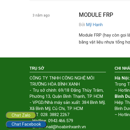
MODULE FRP
3 năm ago
Bởi
Mỹ Hạnh
Máy móc thiết bị
Module FRP (hay còn gọi là 
bằng vật liệu nhựa tổng hợ
TRỤ SỞ
CHI NH
CÔNG TY TNHH CÔNG NGHỆ MÔI
Hà Nội:
TRƯỜNG HÒA BÌNH XANH
Trọng T
- Trụ sở chính: 69/18 Đặng Thùy Trâm,
– Hotlin
Phường 13, Quận Bình Thạnh, TP. HCM
Bình D
- VPGD/Nhà máy sản xuất: 384 Bình Mỹ,
Hiệp Th
Xã Bình Mỹ, Củ Chi, TP. HCM
Bình Dư
- ĐT: 028. 3882 2267
– Hotlin
Chat Zalo
- Hotline: 0943.466.579
Chat Facebook
- Email: mail@hoabinhxanh.vn