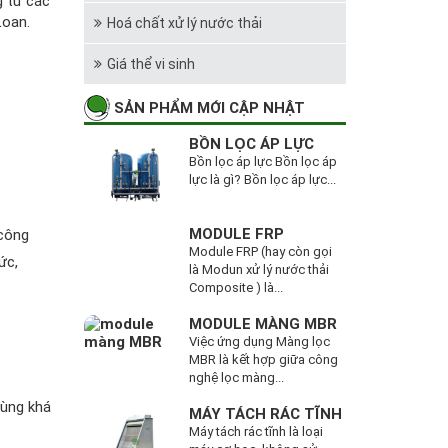
g từ các
Loan.
Hoá chất xử lý nước thải
Giá thể vi sinh
SẢN PHẨM MỚI CẬP NHẬT
BỒN LỌC ÁP LỰC
Bồn lọc áp lực Bồn lọc áp
lực là gì? Bồn lọc áp lực...
MODULE FRP
 công
Module FRP (hay còn gọi
ức,
là Modun xử lý nước thải
Composite ) là...
MODULE MÀNG MBR
Việc ứng dụng Màng lọc
MBR là kết hợp giữa công
nghệ lọc màng...
dùng khá
MÁY TÁCH RÁC TĨNH
Máy tách rác tĩnh là loại