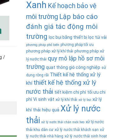
Xanh
Kế hoạch bảo vệ
Lập báo cáo
môi trường
đánh giá tác động môi
trường
lọc bụi bằng thiết bị lọc túi vải
phương pháp tối ưu
phương pháp phổ biến
phương pháp xử lý khí thải
phương pháp xử
g /
quy mô lập hồ sơ môi
lý nước thải
trường
quạt thông gió công nghiệp
sử
Thiết kế hệ thống xử lý
dụng rộng rãi
thiết kế hệ thống xử lý
khí
nước thải
tiết kiệm chi phí
tối ưu chi
phí
Vi sinh vật
xử lý
xử lý khí thải
xử lý bụi
Xử lý nước
khí thải hiệu quả
thải
xử lý nước
xử lý nước thải chăn nuôi heo
thải khu dân cư
xử lý nước thải khách sạn
xử
lý nước thải nhà hàng
xử lý nước thải sinh hoạt