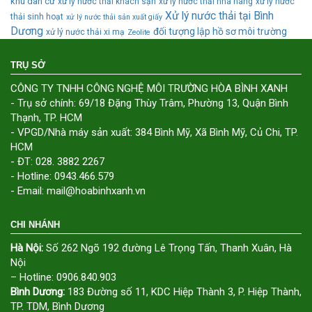
khu dân cư
xử lý nước thải khách sạn
xử lý nước thải nhà hàng
xử lý nước
Xử lý nước thải tại Bình
thải sinh hoạt
xử lý nước thải sản xuất giấy
Dương
đối tượng lập hồ sơ môi trường
xử lý nước thải xi mạ
Zeolite
TRỤ SỞ
CÔNG TY TNHH CÔNG NGHỆ MÔI TRƯỜNG HÒA BÌNH XANH
- Trụ sở chính: 69/18 Đặng Thùy Trâm, Phường 13, Quận Bình
Thạnh, TP. HCM
- VPGD/Nhà máy sản xuất: 384 Bình Mỹ, Xã Bình Mỹ, Củ Chi, TP.
HCM
- ĐT: 028. 3882 2267
- Hotline: 0943.466.579
- Email: mail@hoabinhxanh.vn
CHI NHÁNH
Hà Nội:
Số 262 Ngõ 192 đường Lê Trọng Tấn, Thanh Xuân, Hà
Nội
– Hotline: 0906.840.903
Bình Dương:
183 Đường số 11, KDC Hiệp Thành 3, P. Hiệp Thành,
TP. TDM, Bình Dương