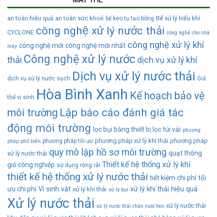
MÂY THẺ
an toàn hiệu quả
an toàn sức khoẻ
Bể xử lý hiếu khí
bể keo tụ tạo bông
công nghệ xử lý nước thải
CYCLONE
công nghệ cho nhà
công nghệ xử lý khí
công nghệ mới
công nghệ mới nhất
máy
Công nghệ xử lý nước
thải
dịch vụ xử lý khí
Dịch vụ xử lý nước thải
dịch vụ xử lý nước sạch
Giá
Hòa Bình Xanh
Kế hoạch bảo vệ
thể vi sinh
Lập báo cáo đánh giá tác
môi trường
động môi trường
lọc bụi bằng thiết bị lọc túi vải
phương
phương pháp xử lý khí thải
phương pháp
phương pháp tối ưu
pháp phổ biến
quy mô lập hồ sơ môi trường
quạt thông
xử lý nước thải
Thiết kế hệ thống xử lý khí
gió công nghiệp
sử dụng rộng rãi
thiết kế hệ thống xử lý nước thải
tiết kiệm chi phí
tối
ưu chi phí
Vi sinh vật
xử lý khí thải hiệu quả
xử lý khí thải
xử lý bụi
Xử lý nước thải
xử lý nước thải
xử lý nước thải chăn nuôi heo