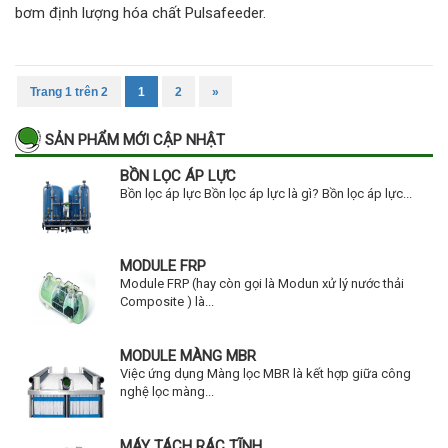
bơm định lượng hóa chất Pulsafeeder.
Trang 1 trên 2
1
2
»
SẢN PHẨM MỚI CẬP NHẬT
BỒN LỌC ÁP LỰC
Bồn lọc áp lực Bồn lọc áp lực là gì? Bồn lọc áp lực...
MODULE FRP
Module FRP (hay còn gọi là Modun xử lý nước thải
Composite ) là...
MODULE MÀNG MBR
Việc ứng dụng Màng lọc MBR là kết hợp giữa công
nghệ lọc màng...
MÁY TÁCH RÁC TĨNH