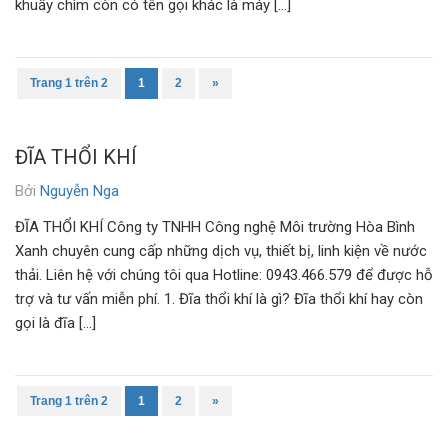
khuấy chìm còn có tên gọi khác là máy […]
Trang 1 trên 2
1
2
»
ĐĨA THỔI KHÍ
Bởi
Nguyễn Nga
ĐĨA THỔI KHÍ Công ty TNHH Công nghệ Môi trường Hòa Bình
Xanh chuyên cung cấp những dịch vụ, thiết bị, linh kiện về nước
thải. Liên hệ với chúng tôi qua Hotline: 0943.466.579 để được hỗ
trợ và tư vấn miễn phí. 1. Đĩa thổi khí là gì? Đĩa thổi khí hay còn
gọi là đĩa […]
Trang 1 trên 2
1
2
»