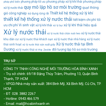
phương pháp xử lý khí thải
phương pháp
phương pháp tối ưu
pháp phổ biến
quy mô lập hồ sơ môi trường
quạt thông
xử lý nước thải
Thiết kế hệ thống xử lý khí
gió công nghiệp
sử dụng rộng rãi
thiết kế hệ thống xử lý nước thải
tiết kiệm chi phí
tối
ưu chi phí
Vi sinh vật
xử lý khí thải hiệu quả
xử lý khí thải
xử lý bụi
Xử lý nước thải
xử lý nước thải
xử lý nước thải chăn nuôi heo
khu dân cư
xử lý nước thải khách sạn
xử lý nước thải nhà hàng
xử lý nước
Xử lý nước thải tại Bình
thải sinh hoạt
xử lý nước thải sản xuất giấy
Dương
đối tượng lập hồ sơ môi trường
xử lý nước thải xi mạ
Zeolite
TRỤ SỞ
CÔNG TY TNHH CÔNG NGHỆ MÔI TRƯỜNG HÒA BÌNH XANH
- Trụ sở chính: 69/18 Đặng Thùy Trâm, Phường 13, Quận Bình
Thạnh, TP. HCM
- VPGD/Nhà máy sản xuất: 384 Bình Mỹ, Xã Bình Mỹ, Củ Chi, TP.
HCM
- ĐT: 028. 3882 2267
- Hotline: 0943.466.579
- Email: mail@hoabinhxanh.vn