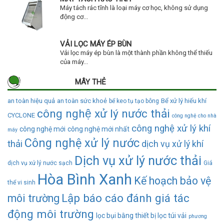
Máy tách rác tĩnh là loại máy cơ học, không sử dụng
động cơ...
VẢI LỌC MÁY ÉP BÙN
Vải lọc máy ép bùn là một thành phần không thể thiếu
của máy...
MÂY THẺ
an toàn hiệu quả
an toàn sức khoẻ
Bể xử lý hiếu khí
bể keo tụ tạo bông
công nghệ xử lý nước thải
CYCLONE
công nghệ cho nhà
công nghệ xử lý khí
công nghệ mới
công nghệ mới nhất
máy
Công nghệ xử lý nước
thải
dịch vụ xử lý khí
Dịch vụ xử lý nước thải
dịch vụ xử lý nước sạch
Giá
Hòa Bình Xanh
Kế hoạch bảo vệ
thể vi sinh
Lập báo cáo đánh giá tác
môi trường
động môi trường
lọc bụi bằng thiết bị lọc túi vải
phương