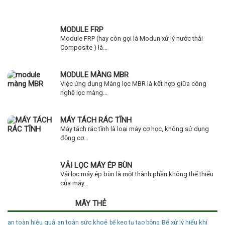
MODULE FRP
Module FRP (hay còn gọi là Modun xử lý nước thải
Composite ) là...
MODULE MÀNG MBR
Việc ứng dụng Màng lọc MBR là kết hợp giữa công
nghệ lọc màng...
MÁY TÁCH RÁC TĨNH
Máy tách rác tĩnh là loại máy cơ học, không sử dụng
động cơ...
VẢI LỌC MÁY ÉP BÙN
Vải lọc máy ép bùn là một thành phần không thể thiếu
của máy...
MÂY THẺ
an toàn hiệu quả
an toàn sức khoẻ
Bể xử lý hiếu khí
bể keo tụ tạo bông