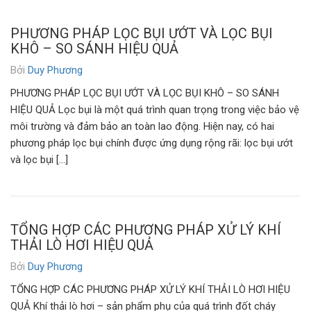
PHƯƠNG PHÁP LỌC BỤI ƯỚT VÀ LỌC BỤI
KHÔ – SO SÁNH HIỆU QUẢ
Bởi
Duy Phương
PHƯƠNG PHÁP LỌC BỤI ƯỚT VÀ LỌC BỤI KHÔ – SO SÁNH
HIỆU QUẢ Lọc bụi là một quá trình quan trọng trong việc bảo vệ
môi trường và đảm bảo an toàn lao động. Hiện nay, có hai
phương pháp lọc bụi chính được ứng dụng rộng rãi: lọc bụi ướt
và lọc bụi […]
TỔNG HỢP CÁC PHƯƠNG PHÁP XỬ LÝ KHÍ
THẢI LÒ HƠI HIỆU QUẢ
Bởi
Duy Phương
TỔNG HỢP CÁC PHƯƠNG PHÁP XỬ LÝ KHÍ THẢI LÒ HƠI HIỆU
QUẢ Khí thải lò hơi – sản phẩm phụ của quá trình đốt cháy