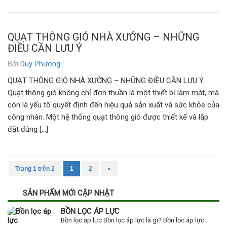
QUẠT THÔNG GIÓ NHÀ XƯỞNG – NHỮNG
ĐIỀU CẦN LƯU Ý
Bởi
Duy Phương
QUẠT THÔNG GIÓ NHÀ XƯỞNG – NHỮNG ĐIỀU CẦN LƯU Ý
Quạt thông gió không chỉ đơn thuần là một thiết bị làm mát, mà
còn là yếu tố quyết định đến hiệu quả sản xuất và sức khỏe của
công nhân. Một hệ thống quạt thông gió được thiết kế và lắp
đặt đúng […]
Trang 1 trên 2
1
2
»
SẢN PHẨM MỚI CẬP NHẬT
BỒN LỌC ÁP LỰC
Bồn lọc áp lực Bồn lọc áp lực là gì? Bồn lọc áp lực...