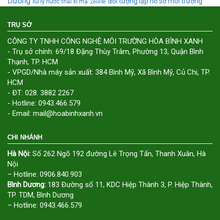
Dương
đối tượng lập hồ sơ môi trường
xử lý nước thải xi mạ
Zeolite
TRỤ SỞ
CÔNG TY TNHH CÔNG NGHỆ MÔI TRƯỜNG HÒA BÌNH XANH
- Trụ sở chính: 69/18 Đặng Thùy Trâm, Phường 13, Quận Bình
Thạnh, TP. HCM
- VPGD/Nhà máy sản xuất: 384 Bình Mỹ, Xã Bình Mỹ, Củ Chi, TP.
HCM
- ĐT: 028. 3882 2267
- Hotline: 0943.466.579
- Email: mail@hoabinhxanh.vn
CHI NHÁNH
Hà Nội:
Số 262 Ngõ 192 đường Lê Trọng Tấn, Thanh Xuân, Hà
Nội
– Hotline: 0906.840.903
Bình Dương:
183 Đường số 11, KDC Hiệp Thành 3, P. Hiệp Thành,
TP. TDM, Bình Dương
– Hotline: 0943.466.579