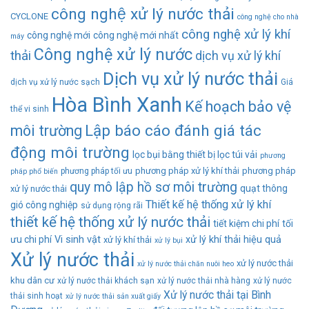
công nghệ xử lý nước thải
CYCLONE
công nghệ cho nhà
công nghệ xử lý khí
công nghệ mới
công nghệ mới nhất
máy
Công nghệ xử lý nước
thải
dịch vụ xử lý khí
Dịch vụ xử lý nước thải
dịch vụ xử lý nước sạch
Giá
Hòa Bình Xanh
Kế hoạch bảo vệ
thể vi sinh
Lập báo cáo đánh giá tác
môi trường
động môi trường
lọc bụi bằng thiết bị lọc túi vải
phương
phương pháp xử lý khí thải
phương pháp
phương pháp tối ưu
pháp phổ biến
quy mô lập hồ sơ môi trường
quạt thông
xử lý nước thải
Thiết kế hệ thống xử lý khí
gió công nghiệp
sử dụng rộng rãi
thiết kế hệ thống xử lý nước thải
tiết kiệm chi phí
tối
ưu chi phí
Vi sinh vật
xử lý khí thải hiệu quả
xử lý khí thải
xử lý bụi
Xử lý nước thải
xử lý nước thải
xử lý nước thải chăn nuôi heo
khu dân cư
xử lý nước thải khách sạn
xử lý nước thải nhà hàng
xử lý nước
Xử lý nước thải tại Bình
thải sinh hoạt
xử lý nước thải sản xuất giấy