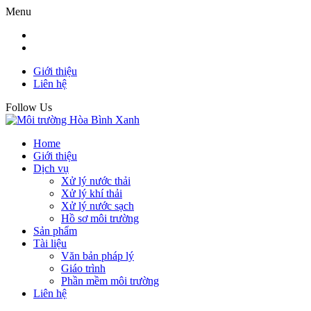
Menu
Giới thiệu
Liên hệ
Follow Us
Home
Giới thiệu
Dịch vụ
Xử lý nước thải
Xử lý khí thải
Xử lý nước sạch
Hồ sơ môi trường
Sản phẩm
Tài liệu
Văn bản pháp lý
Giáo trình
Phần mềm môi trường
Liên hệ