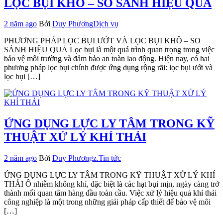
LỌC BỤI KHÔ – SO SÁNH HIỆU QUẢ
2 năm ago
Bởi
Duy Phương
Dịch vụ
PHƯƠNG PHÁP LỌC BỤI ƯỚT VÀ LỌC BỤI KHÔ – SO
SÁNH HIỆU QUẢ Lọc bụi là một quá trình quan trọng trong việc
bảo vệ môi trường và đảm bảo an toàn lao động. Hiện nay, có hai
phương pháp lọc bụi chính được ứng dụng rộng rãi: lọc bụi ướt và
lọc bụi […]
ỨNG DỤNG LỰC LY TÂM TRONG KỸ
THUẬT XỬ LÝ KHÍ THẢI
2 năm ago
Bởi
Duy Phương
z.Tin tức
ỨNG DỤNG LỰC LY TÂM TRONG KỸ THUẬT XỬ LÝ KHÍ
THẢI Ô nhiễm không khí, đặc biệt là các hạt bụi mịn, ngày càng trở
thành mối quan tâm hàng đầu toàn cầu. Việc xử lý hiệu quả khí thải
công nghiệp là một trong những giải pháp cấp thiết để bảo vệ môi
[…]