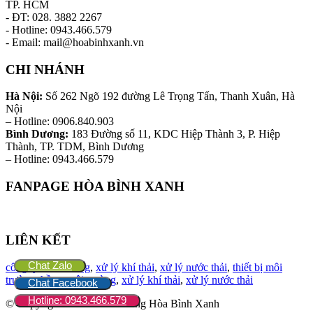
TP. HCM
- ĐT: 028. 3882 2267
- Hotline: 0943.466.579
- Email: mail@hoabinhxanh.vn
CHI NHÁNH
Hà Nội:
Số 262 Ngõ 192 đường Lê Trọng Tấn, Thanh Xuân, Hà
Nội
– Hotline: 0906.840.903
Bình Dương:
183 Đường số 11, KDC Hiệp Thành 3, P. Hiệp
Thành, TP. TDM, Bình Dương
– Hotline: 0943.466.579
FANPAGE HÒA BÌNH XANH
LIÊN KẾT
Chat Zalo
công ty môi trường
,
xử lý khí thải
,
xử lý nước thải
,
thiết bị môi
trường
,
hồ sơ môi trường
,
xử lý khí thải
,
xử lý nước thải
Chat Facebook
Hotline: 0943.466.579
© Copyright - 2026 Môi trường Hòa Bình Xanh