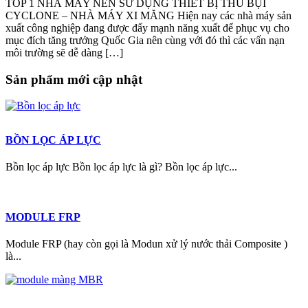
TOP 1 NHÀ MÁY NÊN SỬ DỤNG THIẾT BỊ THU BỤI
CYCLONE – NHÀ MÁY XI MĂNG Hiện nay các nhà máy sản
xuất công nghiệp đang được đẩy mạnh năng xuất để phục vụ cho
mục đích tăng trưởng Quốc Gia nên cùng với đó thì các vấn nạn
môi trường sẽ dễ dàng […]
Sản phẩm mới cập nhật
BỒN LỌC ÁP LỰC
Bồn lọc áp lực Bồn lọc áp lực là gì? Bồn lọc áp lực...
MODULE FRP
Module FRP (hay còn gọi là Modun xử lý nước thải Composite )
là...