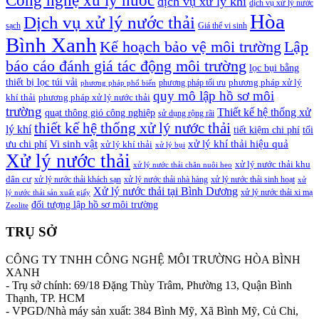
Công nghệ xử lý nước
dịch vụ xử lý khí
dịch vụ xử lý nước
Hòa
Dịch vụ xử lý nước thải
sạch
Giá thể vi sinh
Bình Xanh
Lập
Kế hoạch bảo vệ môi trường
báo cáo đánh giá tác động môi trường
lọc bụi bằng
thiết bị lọc túi vải
phương pháp xử lý
phương pháp tối ưu
phương pháp phổ biến
quy mô lập hồ sơ môi
khí thải
phương pháp xử lý nước thải
trường
Thiết kế hệ thống xử
quạt thông gió công nghiệp
sử dụng rộng rãi
thiết kế hệ thống xử lý nước thải
lý khí
tiết kiệm chi phí
tối
Vi sinh vật
xử lý khí thải hiệu quả
ưu chi phí
xử lý khí thải
xử lý bụi
Xử lý nước thải
xử lý nước thải khu
xử lý nước thải chăn nuôi heo
dân cư
xử lý nước thải khách sạn
xử lý nước thải nhà hàng
xử lý nước thải sinh hoạt
xử
Xử lý nước thải tại Bình Dương
xử lý nước thải xi mạ
lý nước thải sản xuất giấy
đối tượng lập hồ sơ môi trường
Zeolite
TRỤ SỞ
CÔNG TY TNHH CÔNG NGHỆ MÔI TRƯỜNG HÒA BÌNH
XANH
- Trụ sở chính: 69/18 Đặng Thùy Trâm, Phường 13, Quận Bình
Thạnh, TP. HCM
- VPGD/Nhà máy sản xuất: 384 Bình Mỹ, Xã Bình Mỹ, Củ Chi,