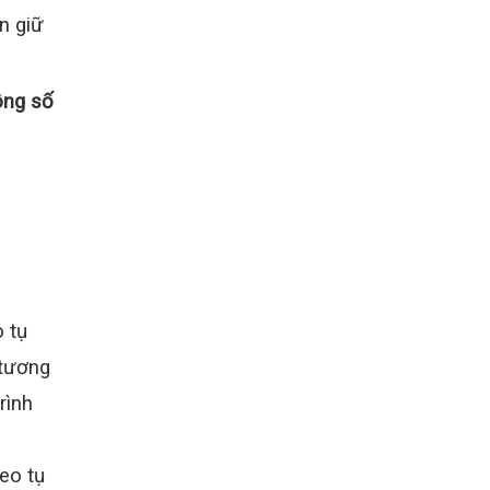
n giữ
ông số
 tụ
 tương
rình
eo tụ