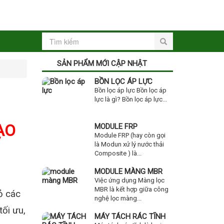
SẢN PHẨM MỚI CẬP NHẬT
BỒN LỌC ÁP LỰC
Bồn lọc áp lực Bồn lọc áp
lực là gì? Bồn lọc áp lực...
ẠO
MODULE FRP
Module FRP (hay còn gọi
là Modun xử lý nước thải
Composite ) là...
MODULE MÀNG MBR
Việc ứng dụng Màng lọc
MBR là kết hợp giữa công
bỏ các
nghệ lọc màng...
tối ưu,
MÁY TÁCH RÁC TĨNH