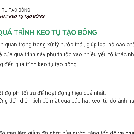
O TỤ TẠO BÔNG
QUÁ TRÌNH KEO TỤ TẠO BÔNG
 quan trọng trong xử lý nước thải, giúp loại bỏ các ch
ả của quá trình này phụ thuộc vào nhiều yếu tố khác nh
 đến quá trình keo tụ tạo bông:
t độ pH tối ưu để hoạt động hiệu quả nhất.
g đến điện tích bề mặt của các hạt keo, từ đó ảnh h
độ cao làm giảm độ nhớt của nước, tăng tốc độ va ch