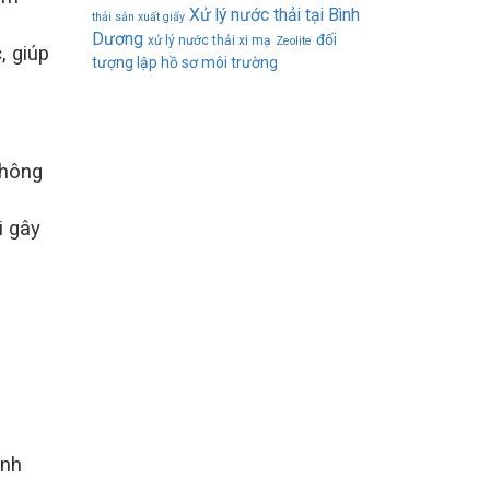
Xử lý nước thải tại Bình
thải sản xuất giấy
Dương
đối
xử lý nước thải xi mạ
Zeolite
, giúp
tượng lập hồ sơ môi trường
không
i gây
ảnh