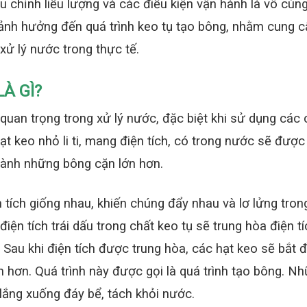
ều chỉnh liều lượng và các điều kiện vận hành là vô cùn
tố ảnh hưởng đến quá trình keo tụ tạo bông, nhằm cung 
xử lý nước trong thực tế.
À GÌ?
 quan trọng trong xử lý nước, đặc biệt khi sử dụng các 
ạt keo nhỏ li ti, mang điện tích, có trong nước sẽ được
thành những bông cặn lớn hơn.
tích giống nhau, khiến chúng đẩy nhau và lơ lửng tron
điện tích trái dấu trong chất keo tụ sẽ trung hòa điện t
 Sau khi điện tích được trung hòa, các hạt keo sẽ bắt 
 hơn. Quá trình này được gọi là quá trình tạo bông. N
lắng xuống đáy bể, tách khỏi nước.