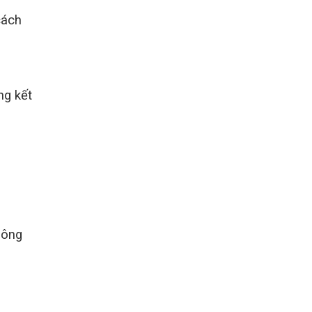
cách
ng kết
bông