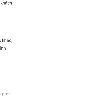
 khách
 khác,
ình
s post