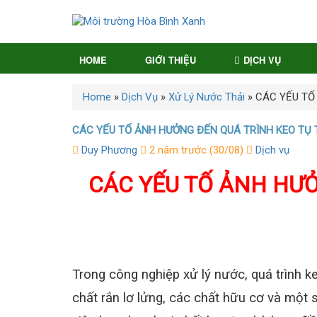
HOME
GIỚI THIỆU
DỊCH VỤ
Home
»
Dịch Vụ
»
Xử Lý Nước Thải
»
CÁC YẾU TỐ
CÁC YẾU TỐ ẢNH HƯỞNG ĐẾN QUÁ TRÌNH KEO TỤ
Duy Phương
2 năm trước (30/08)
Dịch vụ
CÁC YẾU TỐ ẢNH HƯỞ
Trong công nghiệp xử lý nước, quá trình ke
chất rắn lơ lửng, các chất hữu cơ và một s