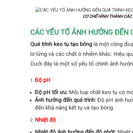
CƠ CHẾ HÌNH THÀNH CÁC HẠT KE
CÁC YẾU TỐ ẢNH HƯỞNG ĐẾN 
Quá trình keo tụ tạo bông
là một công đoạn
lơ lửng và các chất ô nhiễm khác. Hiệu qu
Dưới đây là một số yếu tố chính ảnh hưởng
Độ pH
Độ pH tối ưu:
Mỗi loại chất keo tụ có mộ
Ảnh hưởng đến quá trình:
Độ pH ảnh hưởn
đến khả năng kết tụ và tạo bông.
Nhiệt độ
Nhiệt độ ảnh hưởng đến độ nhớt:
Nhiệt 