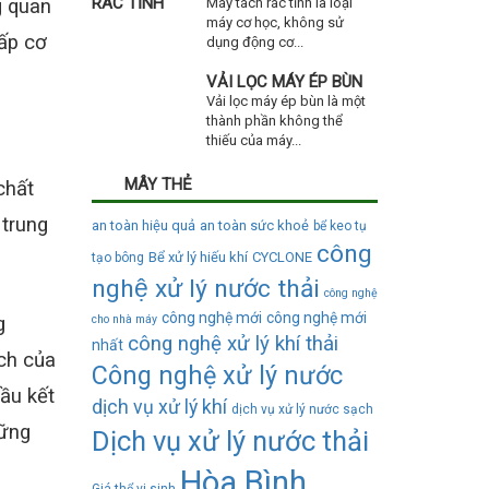
g quan
Máy tách rác tĩnh là loại
máy cơ học, không sử
cấp cơ
dụng động cơ...
VẢI LỌC MÁY ÉP BÙN
Vải lọc máy ép bùn là một
thành phần không thể
thiếu của máy...
MÂY THẺ
chất
 trung
an toàn hiệu quả
an toàn sức khoẻ
bể keo tụ
công
Bể xử lý hiếu khí
CYCLONE
tạo bông
nghệ xử lý nước thải
công nghệ
công nghệ mới
công nghệ mới
g
cho nhà máy
công nghệ xử lý khí thải
nhất
ích của
Công nghệ xử lý nước
đầu kết
dịch vụ xử lý khí
dịch vụ xử lý nước sạch
hững
Dịch vụ xử lý nước thải
Hòa Bình