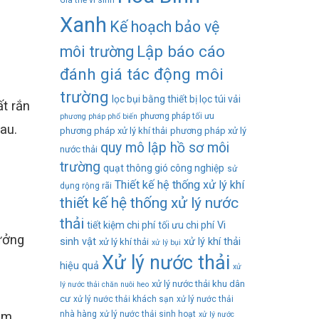
Giá thể vi sinh
Xanh
Kế hoạch bảo vệ
Lập báo cáo
môi trường
đánh giá tác động môi
trường
lọc bụi bằng thiết bị lọc túi vải
ất rắn
phương pháp tối ưu
phương pháp phổ biến
au.
phương pháp xử lý khí thải
phương pháp xử lý
quy mô lập hồ sơ môi
nước thải
trường
quạt thông gió công nghiệp
sử
Thiết kế hệ thống xử lý khí
dụng rộng rãi
thiết kế hệ thống xử lý nước
thải
tiết kiệm chi phí
tối ưu chi phí
Vi
ưởng
sinh vật
xử lý khí thải
xử lý khí thải
xử lý bụi
Xử lý nước thải
hiệu quả
xử
xử lý nước thải khu dân
lý nước thải chăn nuôi heo
cư
xử lý nước thải khách sạn
xử lý nước thải
ạm
nhà hàng
xử lý nước thải sinh hoạt
xử lý nước