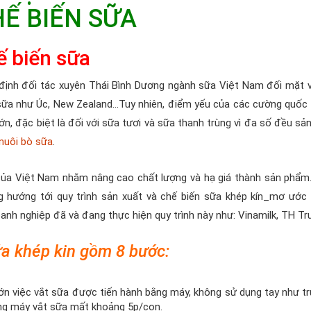
Ế BIẾN SỮA
ế biến sữa
định đối tác xuyên Thái Bình Dương ngành sữa Việt Nam đối mặt v
sữa như Úc, New Zealand…Tuy nhiên, điểm yếu của các cường quốc n
lớn, đặc biệt là đối với sữa tươi và sữa thanh trùng vì đa số đều sả
nuôi bò sữa
.
 của Việt Nam nhằm nâng cao chất lượng và hạ giá thành sản phẩm
g hướng tới quy trình sản xuất và chế biến sữa khép kín_mơ ước
nh nghiệp đã và đang thực hiện quy trình này như: Vinamilk, TH Tru
ữa khép kin gồm 8 bước:
 lớn việc vắt sữa được tiến hành bằng máy, không sử dụng tay như t
ờng máy vắt sữa mất khoảng 5p/con.