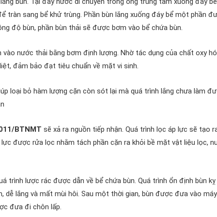
để lắng bùn. Tại đây nước di chuyển trong ống trung tâm xuống đáy b
 để tràn sang bể khử trùng. Phần bùn lắng xuống đáy bể một phần đ
ì nồng độ bùn, phần bùn thải sẽ được bơm vào bể chứa bùn.
 vào nước thải bằng bơm định lượng. Nhờ tác dụng của chất oxy h
diệt, đảm bảo đạt tiêu chuẩn về mặt vi sinh.
úp loại bỏ hàm lượng cặn còn sót lại mà quá trình lắng chưa làm đư
ận
2011/BTNMT
sẽ xả ra nguồn tiếp nhận. Quá trình lọc áp lực sẽ tạo r
p lực được rửa lọc nhằm tách phần cặn ra khỏi bề mặt vật liệu lọc, n
á trình lược rác được dẫn về bể chứa bùn. Quá trình ổn định bùn kỵ 
nh, dễ lắng và mất mùi hôi. Sau một thời gian, bùn được đưa vào má
ợc đưa đi chôn lấp.