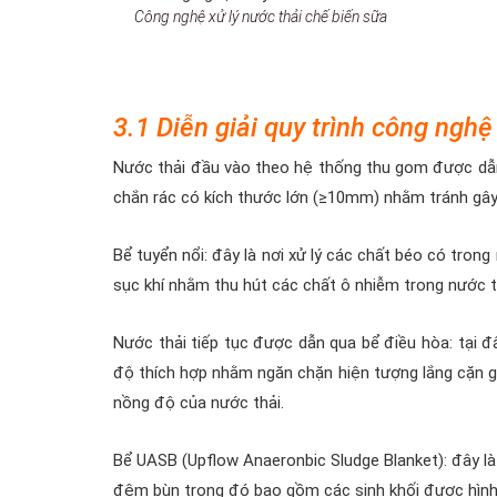
Công nghệ xử lý nước thải chế biến sữa
3.1 Diễn giải quy trình công nghệ
Nước thải đầu vào theo hệ thống thu gom được dẫn
chắn rác có kích thước lớn (≥10mm) nhằm tránh gây
Bể tuyển nổi: đây là nơi xử lý các chất béo có trong
sục khí nhằm thu hút các chất ô nhiễm trong nước t
Nước thải tiếp tục được dẫn qua bể điều hòa: tại đâ
độ thích hợp nhằm ngăn chặn hiện tượng lắng cặn gâ
nồng độ của nước thải.
Bể UASB (Upflow Anaeronbic Sludge Blanket): đây là 
đệm bùn trong đó bao gồm các sinh khối được hình 