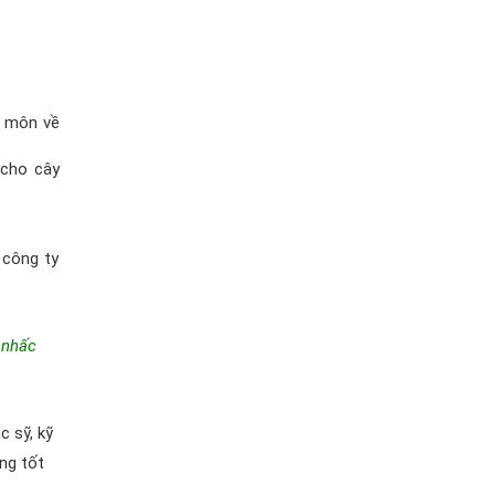
n môn về
 cho cây
 công ty
 nhấc
c sỹ, kỹ
ng tốt