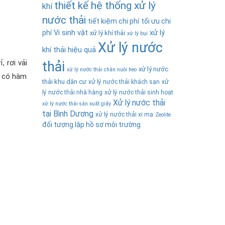
thiết kế hệ thống xử lý
khí
nước thải
tiết kiệm chi phí
tối ưu chi
phí
Vi sinh vật
xử lý
xử lý khí thải
xử lý bụi
Xử lý nước
khí thải hiệu quả
 rơi vải
thải
xử lý nước
xử lý nước thải chăn nuôi heo
g có hàm
thải khu dân cư
xử lý nước thải khách sạn
xử
lý nước thải nhà hàng
xử lý nước thải sinh hoạt
Xử lý nước thải
xử lý nước thải sản xuất giấy
tại Bình Dương
xử lý nước thải xi mạ
Zeolite
đối tượng lập hồ sơ môi trường