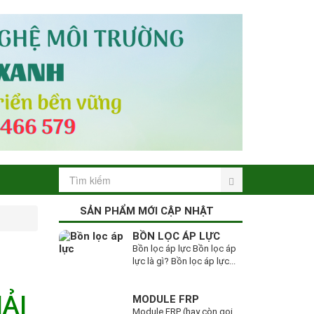
SẢN PHẨM MỚI CẬP NHẬT
BỒN LỌC ÁP LỰC
Bồn lọc áp lực Bồn lọc áp
lực là gì? Bồn lọc áp lực...
ẢI
MODULE FRP
Module FRP (hay còn gọi