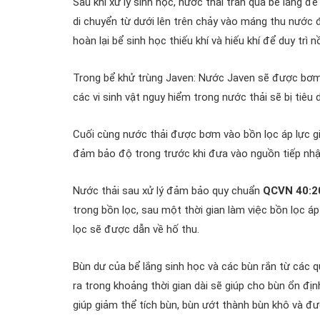
Sau khi xử lý sinh học, nước thải tràn qua bể lắng 
di chuyển từ dưới lên trên chảy vào máng thu nước
hoàn lại bể sinh học thiếu khí và hiếu khí để duy tr
Trong bể khử trùng Javen: Nước Javen sẽ được bơm
các vi sinh vật nguy hiểm trong nước thải sẽ bị tiêu 
Cuối cùng nước thải được bơm vào bồn lọc áp lực gi
đảm bảo độ trong trước khi đưa vào nguồn tiếp nh
Nước thải sau xử lý đảm bảo quy chuẩn
QCVN 40:
trong bồn lọc, sau một thời gian làm việc bồn lọc á
lọc sẽ được dẫn về hố thu.
Bùn dư của bể lắng sinh học và các bùn rắn từ các qu
ra trong khoảng thời gian dài sẽ giúp cho bùn ổn đị
giúp giảm thể tích bùn, bùn ướt thành bùn khô và đư