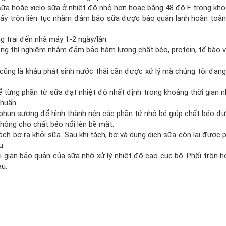
ữa hoặc xiclo sữa ở nhiệt độ nhỏ hơn hoạc bằng 48 độ F trong kho
huấy trộn liên tục nhằm đảm bảo sữa được bảo quản lạnh hoàn toàn
g trại đến nhà máy 1-2 ngày/lần.
ng thí nghiệm nhằm đảm bảo hàm lượng chất béo, protein, tế bào vi
 cũng là khâu phát sinh nước thải cần được xử lý mà chúng tôi đang
 để từng phần từ sữa đạt nhiệt độ nhất định trong khoảng thời gian 
huẩn.
 phun sương để hình thành nên các phần tử nhỏ bé giúp chất béo đ
hông cho chất béo nổi lên bề mặt.
ch bơ ra khỏi sữa. Sau khi tách, bơ và dung dịch sữa còn lại được p
u.
i gian bảo quản của sữa nhờ xử lý nhiệt độ cao cục bộ. Phối trộn h
u.