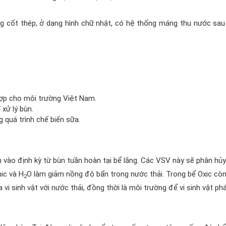
 cốt thép, ở dạng hình chữ nhật, có hệ thống máng thu nước sau 
hợp cho môi trường Việt Nam.
xử lý bùn.
g quá trình chế biến sữa.
m vào định kỳ từ bùn tuần hoàn tại bể lắng. Các VSV này sẽ phân hủ
ic và H
O làm giảm nồng độ bẩn trong nước thải. Trong bể Oxic cò
2
 vi sinh vật với nước thải, đồng thời là môi trường để vi sinh vật phá