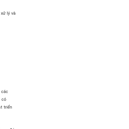
xử lý và
y các
n có
t triển