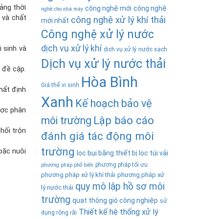
ảng thời
công nghệ mới
công nghệ
nghệ cho nhà máy
 và chất
công nghệ xử lý khí thải
mới nhất
Công nghệ xử lý nước
dịch vụ xử lý khí
 sinh và
dịch vụ xử lý nước sạch
Dịch vụ xử lý nước thải
 đề cập.
Hòa Bình
Giá thể vi sinh
nhất định
Xanh
Kế hoạch bảo vệ
ược phân
Lập báo cáo
môi trường
hối trộn
đánh giá tác động môi
trường
oặc nuôi
lọc bụi bằng thiết bị lọc túi vải
phương pháp tối ưu
phương pháp phổ biến
phương pháp xử lý khí thải
phương pháp xử
quy mô lập hồ sơ môi
lý nước thải
trường
quạt thông gió công nghiệp
sử
Thiết kế hệ thống xử lý
dụng rộng rãi