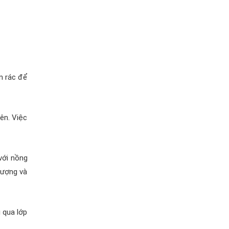
n rác để
lên. Việc
với nồng
lượng và
 qua lớp