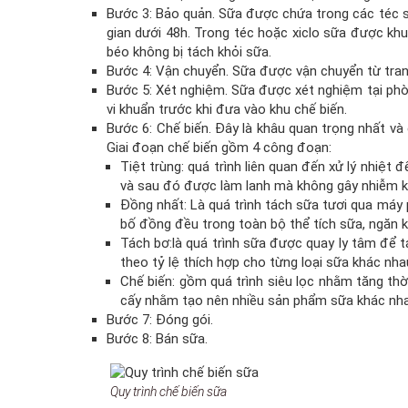
Bước 3: Bảo quản. Sữa được chứa trong các téc s
gian dưới 48h. Trong téc hoặc xiclo sữa được k
béo không bị tách khỏi sữa.
Bước 4: Vận chuyển. Sữa được vận chuyển từ tran
Bước 5: Xét nghiệm. Sữa được xét nghiệm tại phò
vi khuẩn trước khi đưa vào khu chế biến.
Bước 6: Chế biến. Đây là khâu quan trọng nhất và
Giai đoạn chế biến gồm 4 công đoạn:
Tiệt trùng: quá trình liên quan đến xử lý nhiệt
và sau đó được làm lanh mà không gây nhiễm k
Đồng nhất: Là quá trình tách sữa tươi qua máy
bố đồng đều trong toàn bộ thể tích sữa, ngăn k
Tách bơ:là quá trình sữa được quay ly tâm để tá
theo tỷ lệ thích hợp cho từng loại sữa khác nha
Chế biến: gồm quá trình siêu lọc nhằm tăng thờ
cấy nhằm tạo nên nhiều sản phẩm sữa khác nha
Bước 7: Đóng gói.
Bước 8: Bán sữa.
Quy trình chế biến sữa