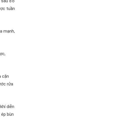
ể sau đó
ược tuần
óa mạnh,
ợc,
a cặn
ước rửa
khí diễn
y ép bùn