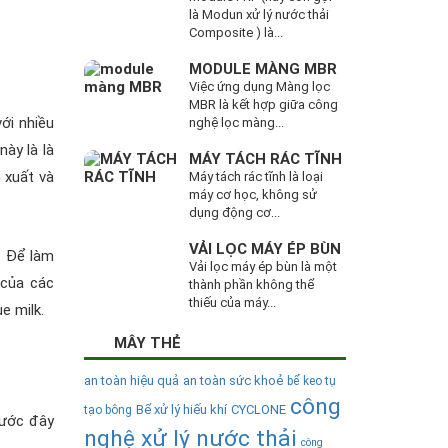
là Modun xử lý nước thải
Composite ) là...
MODULE MÀNG MBR
Việc ứng dụng Màng lọc
MBR là kết hợp giữa công
ới nhiều
nghệ lọc màng...
ày là là
MÁY TÁCH RÁC TĨNH
n xuất và
Máy tách rác tĩnh là loại
máy cơ học, không sử
dụng động cơ...
VẢI LỌC MÁY ÉP BÙN
. Để làm
Vải lọc máy ép bùn là một
 của các
thành phần không thể
thiếu của máy...
e milk.
MÂY THẺ
an toàn hiệu quả
an toàn sức khoẻ
bể keo tụ
công
Bể xử lý hiếu khí
CYCLONE
tạo bông
rước đây
nghệ xử lý nước thải
công