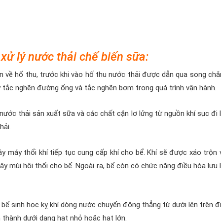
 xử lý nước thải chế biến sữa:
 về hố thu, trước khi vào hố thu nước thải được dẫn qua song chắ
 tắc nghẽn đường ống và tắc nghẽn bơm trong quá trình vận hành.
 nước thải sản xuất sữa và các chất cặn lơ lửng từ nguồn khí sục đi 
hải.
y máy thổi khí tiếp tục cung cấp khí cho bể. Khí sẽ được xáo trộn 
y mùi hôi thối cho bể. Ngoài ra, bể còn có chức năng điều hòa lưu 
bể sinh học kỵ khí dòng nước chuyển động thẳng từ dưới lên trên đi
thành dưới dang hạt nhỏ hoặc hạt lớn.