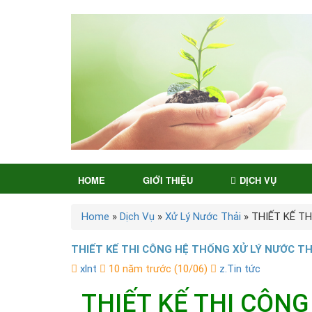
HOME
GIỚI THIỆU
DỊCH VỤ
Home
»
Dịch Vụ
»
Xử Lý Nước Thải
»
THIẾT KẾ TH
THIẾT KẾ THI CÔNG HỆ THỐNG XỬ LÝ NƯỚC TH
xlnt
10 năm trước (10/06)
z.Tin tức
THIẾT KẾ THI CÔNG