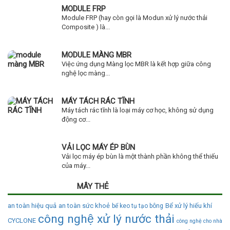
MODULE FRP
Module FRP (hay còn gọi là Modun xử lý nước thải
Composite ) là...
MODULE MÀNG MBR
Việc ứng dụng Màng lọc MBR là kết hợp giữa công
nghệ lọc màng...
MÁY TÁCH RÁC TĨNH
Máy tách rác tĩnh là loại máy cơ học, không sử dụng
động cơ...
VẢI LỌC MÁY ÉP BÙN
Vải lọc máy ép bùn là một thành phần không thể thiếu
của máy...
MÂY THẺ
an toàn hiệu quả
an toàn sức khoẻ
Bể xử lý hiếu khí
bể keo tụ tạo bông
công nghệ xử lý nước thải
CYCLONE
công nghệ cho nhà