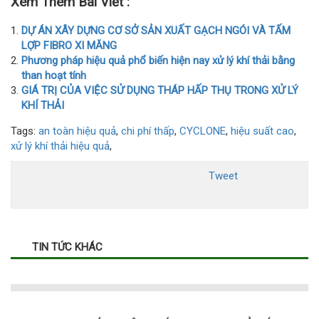
Xem Thêm Bài Viết :
DỰ ÁN XÂY DỰNG CƠ SỞ SẢN XUẤT GẠCH NGÓI VÀ TẤM
LỢP FIBRO XI MĂNG
Phương pháp hiệu quả phổ biến hiện nay xử lý khí thải bằng
than hoạt tính
GIÁ TRỊ CỦA VIỆC SỬ DỤNG THÁP HẤP THỤ TRONG XỬ LÝ
KHÍ THẢI
Tags:
an toàn hiệu quả
,
chi phí thấp
,
CYCLONE
,
hiệu suất cao
,
xử lý khí thải hiệu quả
,
Tweet
TIN TỨC KHÁC