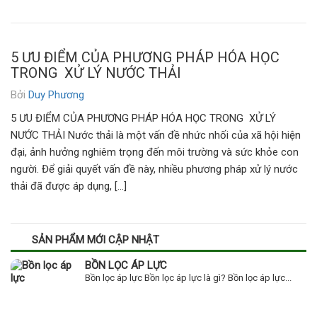
5 ƯU ĐIỂM CỦA PHƯƠNG PHÁP HÓA HỌC
TRONG XỬ LÝ NƯỚC THẢI
Bởi
Duy Phương
5 ƯU ĐIỂM CỦA PHƯƠNG PHÁP HÓA HỌC TRONG XỬ LÝ
NƯỚC THẢI Nước thải là một vấn đề nhức nhối của xã hội hiện
đại, ảnh hưởng nghiêm trọng đến môi trường và sức khỏe con
người. Để giải quyết vấn đề này, nhiều phương pháp xử lý nước
thải đã được áp dụng, […]
SẢN PHẨM MỚI CẬP NHẬT
BỒN LỌC ÁP LỰC
Bồn lọc áp lực Bồn lọc áp lực là gì? Bồn lọc áp lực...