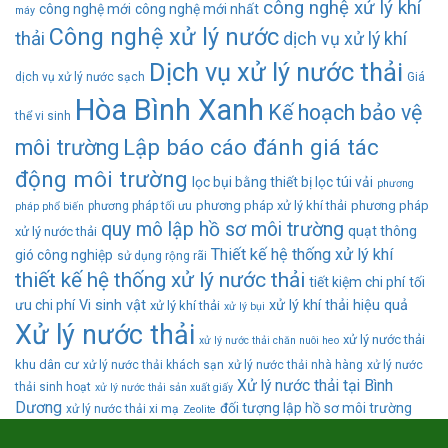
công nghệ xử lý khí
công nghệ mới
công nghệ mới nhất
máy
Công nghệ xử lý nước
thải
dịch vụ xử lý khí
Dịch vụ xử lý nước thải
dịch vụ xử lý nước sạch
Giá
Hòa Bình Xanh
Kế hoạch bảo vệ
thể vi sinh
Lập báo cáo đánh giá tác
môi trường
động môi trường
lọc bụi bằng thiết bị lọc túi vải
phương
phương pháp xử lý khí thải
phương pháp
phương pháp tối ưu
pháp phổ biến
quy mô lập hồ sơ môi trường
quạt thông
xử lý nước thải
Thiết kế hệ thống xử lý khí
gió công nghiệp
sử dụng rộng rãi
thiết kế hệ thống xử lý nước thải
tiết kiệm chi phí
tối
ưu chi phí
Vi sinh vật
xử lý khí thải hiệu quả
xử lý khí thải
xử lý bụi
Xử lý nước thải
xử lý nước thải
xử lý nước thải chăn nuôi heo
khu dân cư
xử lý nước thải khách sạn
xử lý nước thải nhà hàng
xử lý nước
Xử lý nước thải tại Bình
thải sinh hoạt
xử lý nước thải sản xuất giấy
Dương
đối tượng lập hồ sơ môi trường
xử lý nước thải xi mạ
Zeolite