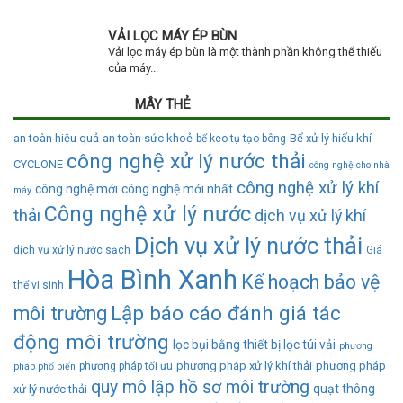
VẢI LỌC MÁY ÉP BÙN
Vải lọc máy ép bùn là một thành phần không thể thiếu
của máy...
MÂY THẺ
an toàn hiệu quả
an toàn sức khoẻ
Bể xử lý hiếu khí
bể keo tụ tạo bông
công nghệ xử lý nước thải
CYCLONE
công nghệ cho nhà
công nghệ xử lý khí
công nghệ mới
công nghệ mới nhất
máy
Công nghệ xử lý nước
thải
dịch vụ xử lý khí
Dịch vụ xử lý nước thải
dịch vụ xử lý nước sạch
Giá
Hòa Bình Xanh
Kế hoạch bảo vệ
thể vi sinh
Lập báo cáo đánh giá tác
môi trường
động môi trường
lọc bụi bằng thiết bị lọc túi vải
phương
phương pháp xử lý khí thải
phương pháp
phương pháp tối ưu
pháp phổ biến
quy mô lập hồ sơ môi trường
quạt thông
xử lý nước thải