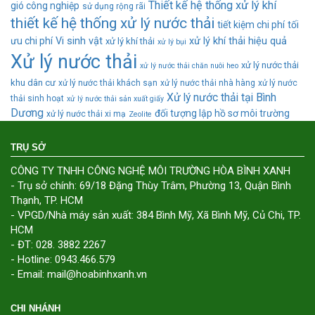
Thiết kế hệ thống xử lý khí
gió công nghiệp
sử dụng rộng rãi
thiết kế hệ thống xử lý nước thải
tiết kiệm chi phí
tối
ưu chi phí
Vi sinh vật
xử lý khí thải hiệu quả
xử lý khí thải
xử lý bụi
Xử lý nước thải
xử lý nước thải
xử lý nước thải chăn nuôi heo
khu dân cư
xử lý nước thải khách sạn
xử lý nước thải nhà hàng
xử lý nước
Xử lý nước thải tại Bình
thải sinh hoạt
xử lý nước thải sản xuất giấy
Dương
đối tượng lập hồ sơ môi trường
xử lý nước thải xi mạ
Zeolite
TRỤ SỞ
CÔNG TY TNHH CÔNG NGHỆ MÔI TRƯỜNG HÒA BÌNH XANH
- Trụ sở chính: 69/18 Đặng Thùy Trâm, Phường 13, Quận Bình
Thạnh, TP. HCM
- VPGD/Nhà máy sản xuất: 384 Bình Mỹ, Xã Bình Mỹ, Củ Chi, TP.
HCM
- ĐT: 028. 3882 2267
- Hotline: 0943.466.579
- Email: mail@hoabinhxanh.vn
CHI NHÁNH