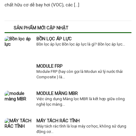
chất hữu cơ dễ bay hơi (VOC), các […]
SẢN PHẨM MỚI CẬP NHẬT
BỒN LỌC ÁP LỰC
Bồn lọc áp lực Bồn lọc áp lực là gì? Bồn lọc áp lực...
MODULE FRP
Module FRP (hay còn gọi là Modun xử lý nước thải
Composite ) là...
MODULE MÀNG MBR
Việc ứng dụng Màng lọc MBR là kết hợp giữa công
nghệ lọc màng...
MÁY TÁCH RÁC TĨNH
Máy tách rác tĩnh là loại máy cơ học, không sử dụng
động cơ...