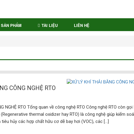
SẢN PHẨM
TÀI LIỆU
LIÊN HỆ
ẰNG CÔNG NGHỆ RTO
G NGHỆ RTO Tổng quan về công nghệ RTO Công nghệ RTO còn gọi 
h (Regenerative thermal oxidizer hay RTO) là công nghệ giúp kiểm soá
tiêu hủy các hợp chất hữu cơ dễ bay hơi (VOC), các […]