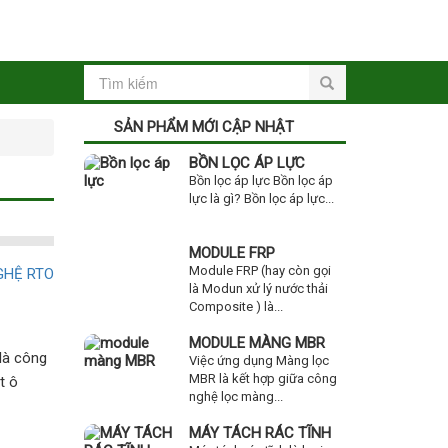
SẢN PHẨM MỚI CẬP NHẬT
BỒN LỌC ÁP LỰC
Bồn lọc áp lực Bồn lọc áp
lực là gì? Bồn lọc áp lực...
MODULE FRP
Module FRP (hay còn gọi
là Modun xử lý nước thải
Composite ) là...
MODULE MÀNG MBR
là công
Việc ứng dụng Màng lọc
MBR là kết hợp giữa công
t ô
nghệ lọc màng...
MÁY TÁCH RÁC TĨNH