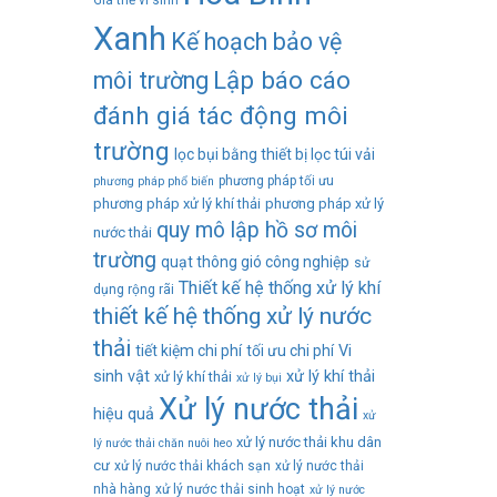
Giá thể vi sinh
Xanh
Kế hoạch bảo vệ
Lập báo cáo
môi trường
đánh giá tác động môi
trường
lọc bụi bằng thiết bị lọc túi vải
phương pháp tối ưu
phương pháp phổ biến
phương pháp xử lý khí thải
phương pháp xử lý
quy mô lập hồ sơ môi
nước thải
trường
quạt thông gió công nghiệp
sử
Thiết kế hệ thống xử lý khí
dụng rộng rãi
thiết kế hệ thống xử lý nước
thải
tiết kiệm chi phí
tối ưu chi phí
Vi
sinh vật
xử lý khí thải
xử lý khí thải
xử lý bụi
Xử lý nước thải
hiệu quả
xử
xử lý nước thải khu dân
lý nước thải chăn nuôi heo
cư
xử lý nước thải khách sạn
xử lý nước thải
nhà hàng
xử lý nước thải sinh hoạt
xử lý nước