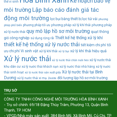
Kế hoạch bảo vệ
thể vi sinh
Lập báo cáo đánh giá tác
môi trường
động môi trường
lọc bụi bằng thiết bị lọc túi vải
phương
phương pháp xử lý khí thải
phương pháp
phương pháp tối ưu
pháp phổ biến
quy mô lập hồ sơ môi trường
quạt thông
xử lý nước thải
Thiết kế hệ thống xử lý khí
gió công nghiệp
sử dụng rộng rãi
thiết kế hệ thống xử lý nước thải
tiết kiệm chi phí
tối
ưu chi phí
Vi sinh vật
xử lý khí thải hiệu quả
xử lý khí thải
xử lý bụi
Xử lý nước thải
xử lý nước thải
xử lý nước thải chăn nuôi heo
khu dân cư
xử lý nước thải khách sạn
xử lý nước thải nhà hàng
xử lý nước
Xử lý nước thải tại Bình
thải sinh hoạt
xử lý nước thải sản xuất giấy
Dương
đối tượng lập hồ sơ môi trường
xử lý nước thải xi mạ
Zeolite
TRỤ SỞ
CÔNG TY TNHH CÔNG NGHỆ MÔI TRƯỜNG HÒA BÌNH XANH
- Trụ sở chính: 69/18 Đặng Thùy Trâm, Phường 13, Quận Bình
Thạnh, TP. HCM
- VPGD/Nhà máy sản xuất: 384 Bình Mỹ, Xã Bình Mỹ, Củ Chi, TP.