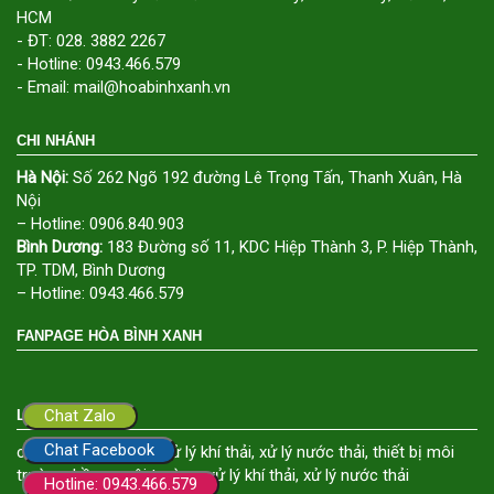
HCM
- ĐT: 028. 3882 2267
- Hotline: 0943.466.579
- Email: mail@hoabinhxanh.vn
CHI NHÁNH
Hà Nội:
Số 262 Ngõ 192 đường Lê Trọng Tấn, Thanh Xuân, Hà
Nội
– Hotline: 0906.840.903
Bình Dương:
183 Đường số 11, KDC Hiệp Thành 3, P. Hiệp Thành,
TP. TDM, Bình Dương
– Hotline: 0943.466.579
FANPAGE HÒA BÌNH XANH
Chat Zalo
LIÊN KẾT
Chat Facebook
công ty môi trường
,
xử lý khí thải
,
xử lý nước thải
,
thiết bị môi
trường
,
hồ sơ môi trường
,
xử lý khí thải
,
xử lý nước thải
Hotline: 0943.466.579