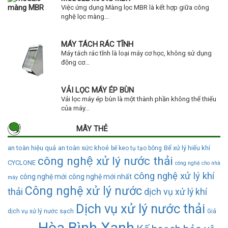
Việc ứng dụng Màng lọc MBR là kết hợp giữa công
nghệ lọc màng...
MÁY TÁCH RÁC TĨNH
Máy tách rác tĩnh là loại máy cơ học, không sử dụng
động cơ...
VẢI LỌC MÁY ÉP BÙN
Vải lọc máy ép bùn là một thành phần không thể thiếu
của máy...
MÂY THẺ
an toàn hiệu quả
an toàn sức khoẻ
Bể xử lý hiếu khí
bể keo tụ tạo bông
công nghệ xử lý nước thải
CYCLONE
công nghệ cho nhà
công nghệ xử lý khí
công nghệ mới
công nghệ mới nhất
máy
Công nghệ xử lý nước
thải
dịch vụ xử lý khí
Dịch vụ xử lý nước thải
dịch vụ xử lý nước sạch
Giá
Hòa Bình Xanh