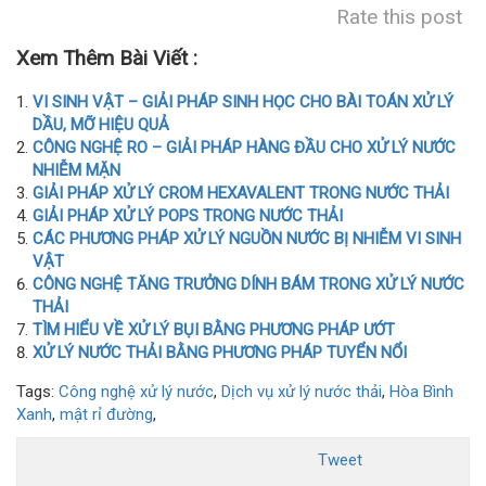
Rate this post
Xem Thêm Bài Viết :
VI SINH VẬT – GIẢI PHÁP SINH HỌC CHO BÀI TOÁN XỬ LÝ
DẦU, MỠ HIỆU QUẢ
CÔNG NGHỆ RO – GIẢI PHÁP HÀNG ĐẦU CHO XỬ LÝ NƯỚC
NHIỄM MẶN
GIẢI PHÁP XỬ LÝ CROM HEXAVALENT TRONG NƯỚC THẢI
GIẢI PHÁP XỬ LÝ POPS TRONG NƯỚC THẢI
CÁC PHƯƠNG PHÁP XỬ LÝ NGUỒN NƯỚC BỊ NHIỄM VI SINH
VẬT
CÔNG NGHỆ TĂNG TRƯỞNG DÍNH BÁM TRONG XỬ LÝ NƯỚC
THẢI
TÌM HIỂU VỀ XỬ LÝ BỤI BẰNG PHƯƠNG PHÁP ƯỚT
XỬ LÝ NƯỚC THẢI BẰNG PHƯƠNG PHÁP TUYỂN NỔI
Tags:
Công nghệ xử lý nước
,
Dịch vụ xử lý nước thải
,
Hòa Bình
Xanh
,
mật rỉ đường
,
Tweet