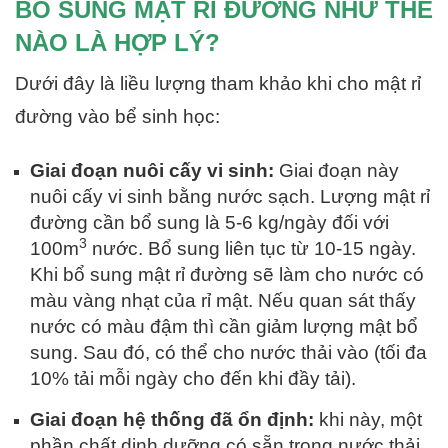
BỔ SUNG MẬT RỈ ĐƯỜNG NHƯ THẾ
NÀO LÀ HỢP LÝ?
Dưới đây là liều lượng tham khảo khi cho mật rỉ
đường vào bể sinh học:
Giai đoạn nuôi cấy vi sinh:
Giai đoạn này
nuôi cấy vi sinh bằng nước sạch. Lượng mật rỉ
đường cần bổ sung là 5-6 kg/ngày đối với
3
100m
nước. Bổ sung liên tục từ 10-15 ngày.
Khi bổ sung mật rỉ đường sẽ làm cho nước có
màu vàng nhạt của rỉ mật. Nếu quan sát thấy
nước có màu đậm thì cần giảm lượng mật bổ
sung. Sau đó, có thể cho nước thải vào (tối đa
10% tải mỗi ngày cho đến khi đầy tải).
Giai đoạn hệ thống đã ổn định:
khi này, một
phần chất dinh dưỡng có sẵn trong nước thải