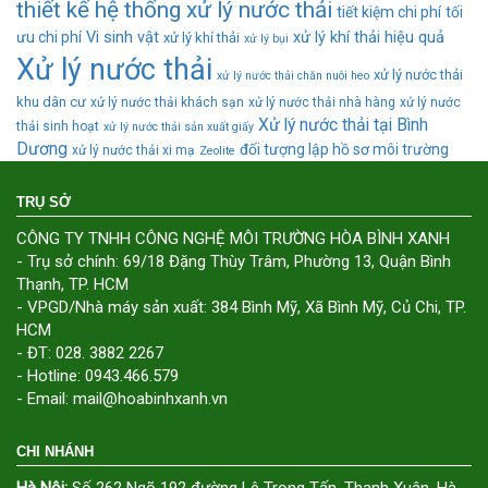
thiết kế hệ thống xử lý nước thải
tiết kiệm chi phí
tối
ưu chi phí
Vi sinh vật
xử lý khí thải hiệu quả
xử lý khí thải
xử lý bụi
Xử lý nước thải
xử lý nước thải
xử lý nước thải chăn nuôi heo
khu dân cư
xử lý nước thải khách sạn
xử lý nước thải nhà hàng
xử lý nước
Xử lý nước thải tại Bình
thải sinh hoạt
xử lý nước thải sản xuất giấy
Dương
đối tượng lập hồ sơ môi trường
xử lý nước thải xi mạ
Zeolite
TRỤ SỞ
CÔNG TY TNHH CÔNG NGHỆ MÔI TRƯỜNG HÒA BÌNH XANH
- Trụ sở chính: 69/18 Đặng Thùy Trâm, Phường 13, Quận Bình
Thạnh, TP. HCM
- VPGD/Nhà máy sản xuất: 384 Bình Mỹ, Xã Bình Mỹ, Củ Chi, TP.
HCM
- ĐT: 028. 3882 2267
- Hotline: 0943.466.579
- Email: mail@hoabinhxanh.vn
CHI NHÁNH