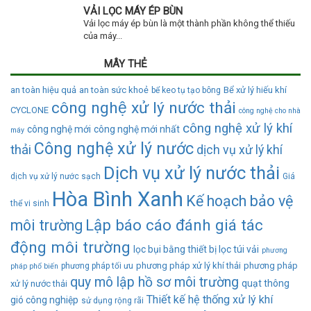
VẢI LỌC MÁY ÉP BÙN
Vải lọc máy ép bùn là một thành phần không thể thiếu
của máy...
MÂY THẺ
an toàn hiệu quả
an toàn sức khoẻ
Bể xử lý hiếu khí
bể keo tụ tạo bông
công nghệ xử lý nước thải
CYCLONE
công nghệ cho nhà
công nghệ xử lý khí
công nghệ mới
công nghệ mới nhất
máy
Công nghệ xử lý nước
thải
dịch vụ xử lý khí
Dịch vụ xử lý nước thải
dịch vụ xử lý nước sạch
Giá
Hòa Bình Xanh
Kế hoạch bảo vệ
thể vi sinh
Lập báo cáo đánh giá tác
môi trường
động môi trường
lọc bụi bằng thiết bị lọc túi vải
phương
phương pháp xử lý khí thải
phương pháp
phương pháp tối ưu
pháp phổ biến
quy mô lập hồ sơ môi trường
quạt thông
xử lý nước thải
Thiết kế hệ thống xử lý khí
gió công nghiệp
sử dụng rộng rãi