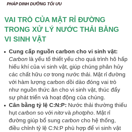
PHÁP DINH DƯỠNG TỐI ƯU
VAI TRÒ CỦA MẬT RỈ ĐƯỜNG
TRONG XỬ LÝ NƯỚC THẢI BẰNG
VI SINH VẬT
Cung cấp nguồn carbon cho vi sinh vật:
Carbon
là yếu tố thiết yếu cho quá trình hô hấp
hiếu khí của vi sinh vật, giúp chúng phân hủy
các chất hữu cơ trong nước thải. Mật rỉ đường
với hàm lượng carbon dồi dào đóng vai trò
như nguồn thức ăn cho vi sinh vật, thúc đẩy
sự phát triển và hoạt động của chúng.
Cân bằng tỷ lệ C:N:P:
Nước thải thường thiếu
hụt
carbon
so với
nitơ
và
photpho
. Mật rỉ
đường giúp bổ sung
carbon
cho hệ thống,
điều chỉnh tỷ lệ C:N:P phù hợp để vi sinh vật