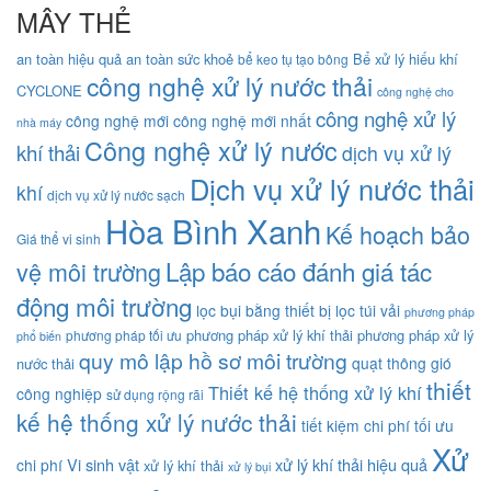
MÂY THẺ
an toàn hiệu quả
an toàn sức khoẻ
Bể xử lý hiếu khí
bể keo tụ tạo bông
công nghệ xử lý nước thải
CYCLONE
công nghệ cho
công nghệ xử lý
công nghệ mới
công nghệ mới nhất
nhà máy
Công nghệ xử lý nước
khí thải
dịch vụ xử lý
Dịch vụ xử lý nước thải
khí
dịch vụ xử lý nước sạch
Hòa Bình Xanh
Kế hoạch bảo
Giá thể vi sinh
Lập báo cáo đánh giá tác
vệ môi trường
động môi trường
lọc bụi bằng thiết bị lọc túi vải
phương pháp
phương pháp xử lý khí thải
phương pháp xử lý
phương pháp tối ưu
phổ biến
quy mô lập hồ sơ môi trường
quạt thông gió
nước thải
thiết
Thiết kế hệ thống xử lý khí
công nghiệp
sử dụng rộng rãi
kế hệ thống xử lý nước thải
tiết kiệm chi phí
tối ưu
Xử
Vi sinh vật
xử lý khí thải hiệu quả
chi phí
xử lý khí thải
xử lý bụi