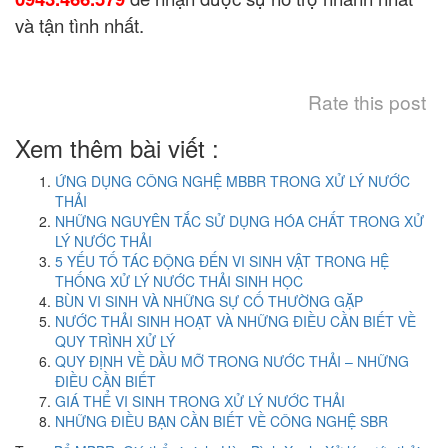
và tận tình nhất.
Rate this post
Xem thêm bài viết :
ỨNG DỤNG CÔNG NGHỆ MBBR TRONG XỬ LÝ NƯỚC
THẢI
NHỮNG NGUYÊN TẮC SỬ DỤNG HÓA CHẤT TRONG XỬ
LÝ NƯỚC THẢI
5 YẾU TỐ TÁC ĐỘNG ĐẾN VI SINH VẬT TRONG HỆ
THỐNG XỬ LÝ NƯỚC THẢI SINH HỌC
BÙN VI SINH VÀ NHỮNG SỰ CỐ THƯỜNG GẶP
NƯỚC THẢI SINH HOẠT VÀ NHỮNG ĐIỀU CẦN BIẾT VỀ
QUY TRÌNH XỬ LÝ
QUY ĐỊNH VỀ DẦU MỠ TRONG NƯỚC THẢI – NHỮNG
ĐIỀU CẦN BIẾT
GIÁ THỂ VI SINH TRONG XỬ LÝ NƯỚC THẢI
NHỮNG ĐIỀU BẠN CẦN BIẾT VỀ CÔNG NGHỆ SBR