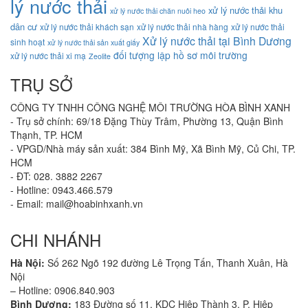
lý nước thải
xử lý nước thải khu
xử lý nước thải chăn nuôi heo
dân cư
xử lý nước thải khách sạn
xử lý nước thải nhà hàng
xử lý nước thải
Xử lý nước thải tại Bình Dương
sinh hoạt
xử lý nước thải sản xuất giấy
đối tượng lập hồ sơ môi trường
xử lý nước thải xi mạ
Zeolite
TRỤ SỞ
CÔNG TY TNHH CÔNG NGHỆ MÔI TRƯỜNG HÒA BÌNH XANH
- Trụ sở chính: 69/18 Đặng Thùy Trâm, Phường 13, Quận Bình
Thạnh, TP. HCM
- VPGD/Nhà máy sản xuất: 384 Bình Mỹ, Xã Bình Mỹ, Củ Chi, TP.
HCM
- ĐT: 028. 3882 2267
- Hotline: 0943.466.579
- Email: mail@hoabinhxanh.vn
CHI NHÁNH
Hà Nội:
Số 262 Ngõ 192 đường Lê Trọng Tấn, Thanh Xuân, Hà
Nội
– Hotline: 0906.840.903
Bình Dương:
183 Đường số 11, KDC Hiệp Thành 3, P. Hiệp