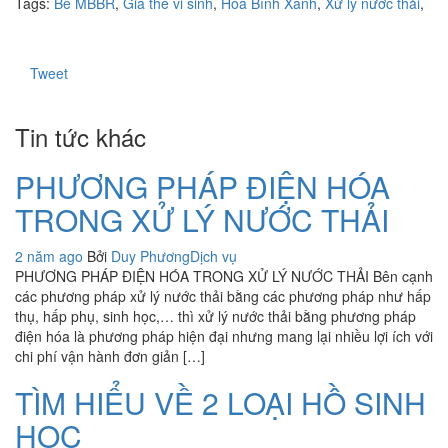
Tags:
Bể MBBR
,
Giá thể vi sinh
,
Hòa Bình Xanh
,
Xử lý nước thải
,
Tweet
Tin tức khác
PHƯƠNG PHÁP ĐIỆN HÓA
TRONG XỬ LÝ NƯỚC THẢI
2 năm ago
Bởi
Duy Phương
Dịch vụ
PHƯƠNG PHÁP ĐIỆN HÓA TRONG XỬ LÝ NƯỚC THẢI Bên cạnh
các phương pháp xử lý nước thải bằng các phương pháp như hấp
thụ, hấp phụ, sinh học,… thì xử lý nước thải bằng phương pháp
điện hóa là phương pháp hiện đại nhưng mang lại nhiều lợi ích với
chi phí vận hành đơn giản […]
TÌM HIỂU VỀ 2 LOẠI HỒ SINH
HỌC