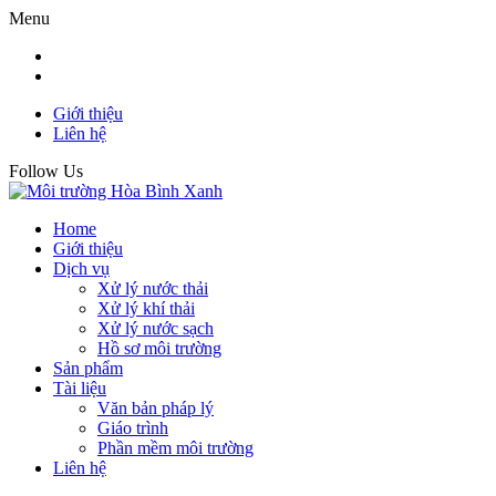
Menu
Giới thiệu
Liên hệ
Follow Us
Home
Giới thiệu
Dịch vụ
Xử lý nước thải
Xử lý khí thải
Xử lý nước sạch
Hồ sơ môi trường
Sản phẩm
Tài liệu
Văn bản pháp lý
Giáo trình
Phần mềm môi trường
Liên hệ