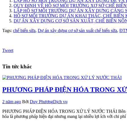
LẬP HỒ SƠ MÔI TRƯỜNG DỰ ÁN XÂY DỰNG ĐÊ VÀ 
QUY ĐỊNH VỀ HỒ SƠ MÔI TRƯỜNG XƠ SỞ CHẾ BIẾN C
LẬP HỒ SƠ MÔI TRƯỜNG DỰ ÁN XÂY DỰNG CẢNG 
HỒ SƠ MÔI TRƯỜNG DỰ ÁN KHAI THÁC, CHẾ BIẾN
DỰ ÁN XÂY DỰNG CƠ SỞ SẢN XUẤT, CHẾ BIẾN NÔ
Tags:
chế biến sữa
,
Dự án xây dựng cơ sở sản xuất chế biến sữa
,
ĐTM
Tweet
Tin tức khác
PHƯƠNG PHÁP ĐIỆN HÓA TRONG XỬ
2 năm ago
Bởi
Duy Phương
Dịch vụ
PHƯƠNG PHÁP ĐIỆN HÓA TRONG XỬ LÝ NƯỚC THẢI Bên cạnh các phư
hóa là phương pháp hiện đại nhưng mang lại nhiều lợi ích với chi ph