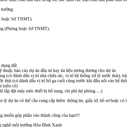
 trường.
ng hoặc Sở TNMT).
năng (Phòng hoặc Sở TNMT).
 dụng đất
ỹ thuật, báo cáo dự án đầu tư hay tài liệu tương đương cho dự án
(có đánh dấu vị trí nhà chứa rác, vị trí hệ thống xử lý nước thải), bản
 thải (có đánh dấu vị trí hố ga cuối cùng trước khi đấu nối vào hệ th
i (nếu có)
hí lắp đặt máy móc thiết bị bổ sung, chi phí dự phòng….)
n lý dự án có thể cần cung cấp thêm thông tin, giấy tờ, hồ sơ hoặc có t
 muốn góp phần vào thành công của bạn!!!