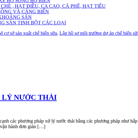
KÈ BỜ SÔNG BỜ BIỂN
HÈ , HẠT ĐIỀU, CA CAO, CÀ PHÊ, HẠT TIÊU
SÔNG VÀ CẢNG BIỂN
 KHOÁNG SẢN
NG SẢN TINH BỘT CÁC LOẠI
 cơ sở sản xuất chế biến sữa
,
Lập hồ sơ môi trường dự án chế biến sữ
 LÝ NƯỚC THẢI
ơng pháp xử lý nước thải bằng các phương pháp như hấp thụ, hấ
í vận hành đơn giản […]