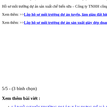
Hồ sơ môi trường dự án sản xuất chế biến sữa – Công ty TNHH cô
Xem thêm: >>
Lập hồ sơ môi trường dự án tuyển, làm giàu đất h
Xem thêm: >>
Lập hồ sơ môi trường dự án sản xuất giày dép doa
5/5 - (3 bình chọn)
Xem thêm bài viết :