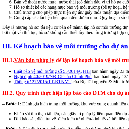
Bản vẽ thoát nước mưa, nước thải (có đánh dấu vị trí hố ga cuố
Hồ sơ thiết kế các hạng mục bảo vệ môi trường (bể tự hoại, hệ 
Chủ trương cho phép thực hiện dự án/ giấy thỏa thuận địa điể
Cung cấp các tài liệu liên quan đến dự án như: Quy hoạch sử 
Đây là những hồ sơ, tài liệu cơ bản để thành lập hồ sơ môi trường dự
bớt một vài thủ tục, hồ sơ không cần thiết tùy theo từng trường hợp cụ
III. Kế hoạch bảo vệ môi trường cho dự án
III.1.
Văn bản pháp lý
để lập kế hoạch bảo vệ môi tr
Luật bảo vệ môi trường số 55/2014/QH13
ban hành ngày 23 th
Nghị định 40/2019/NĐ-CP
của Chính Phủ
ban hành ngày 13/5
Thông tư 27/2015/TT-BTNMT
của Bộ Tài nguyên & Môi trườ
III.2. Quy trình thực hiện lập báo cáo ĐTM cho dự á
–
Bước 1
: Đánh giá hiện trạng môi trường khu vực xung quanh liên 
Khảo sát thu thập tài liệu, các giấy tờ pháp lý liên quan đến dự 
Đi khảo sát, điều tra về điều kiện tự nhiên-kinh tế-xã hội liên
–
Bước 2
: Xác định các nguồn gây ô nhiễm của dự án như: khí thải, nư