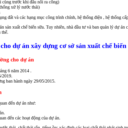
i cùng trước khi đấu nối ra cống)
thống xử lý nước thải)
m
dụng đất và các hạng mục công trình chính, hệ thống điện , hệ thống
 án sản xuất chế biến sữa. Tuy nhiên, nhà đầu tư và ban quản lý dự án c
 thể.
 cho dự án xây dựng cơ sở sản xuất chế biến
ường cho dự án
áng 6 năm 2014 .
/2019.
ng ban hành ngày 29/05/2015.
n
quan đến dự án như:
án.
 quan đến các hoạt động của dự án.
ớc thải, chất thải rắn, tiếng ồn; xác định các loại chất thải phát sinh t