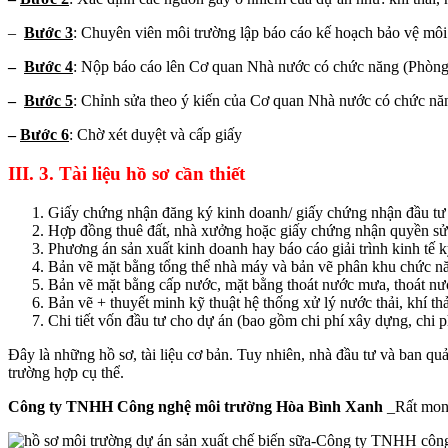
–
Bước 3
: Chuyên viên môi trường lập báo cáo kế hoạch bảo vệ môi
–
Bước 4
: Nộp báo cáo lên Cơ quan Nhà nước có chức năng (Phò
–
Bước 5
: Chỉnh sửa theo ý kiến của Cơ quan Nhà nước có chức 
–
Bước 6
: Chờ xét duyệt và cấp giấy
III. 3. Tài liệu hồ sơ cần thiết
Giấy chứng nhận đăng ký kinh doanh/ giấy chứng nhận đầu tư
Hợp đồng thuê đất, nhà xưởng hoặc giấy chứng nhận quyền sử
Phương án sản xuất kinh doanh hay báo cáo giải trình kinh tế k
Bản vẽ mặt bằng tổng thể nhà máy và bản vẽ phân khu chức năng 
Bản vẽ mặt bằng cấp nước, mặt bằng thoát nước mưa, thoát nước
Bản vẽ + thuyết minh kỹ thuật hệ thống xử lý nước thải, khí thả
Chi tiết vốn đầu tư cho dự án (bao gồm chi phí xây dựng, chi p
Đây là những hồ sơ, tài liệu cơ bản. Tuy nhiên, nhà đầu tư và ban quả
trường hợp cụ thể.
Công ty TNHH Công nghệ môi trường Hòa Bình Xanh
_Rất mong