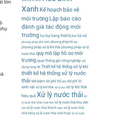
Giá thể vi sinh
t lớn
Xanh
Kế hoạch bảo vệ
Lập báo cáo
môi trường
g.
đánh giá tác động môi
 phụ
trường
lọc bụi bằng thiết bị lọc túi vải
phương pháp tối ưu
phương pháp phổ biến
phương pháp xử lý khí thải
phương pháp xử lý
quy mô lập hồ sơ môi
nước thải
trường
quạt thông gió công nghiệp
sử
Thiết kế hệ thống xử lý khí
dụng rộng rãi
thiết kế hệ thống xử lý nước
uá
thải
tiết kiệm chi phí
tối ưu chi phí
Vi
sinh vật
xử lý khí thải
xử lý khí thải
xử lý bụi
Xử lý nước thải
hiệu quả
xử
xử lý nước thải khu dân
lý nước thải chăn nuôi heo
cư
xử lý nước thải khách sạn
xử lý nước thải
nhà hàng
xử lý nước thải sinh hoạt
xử lý nước