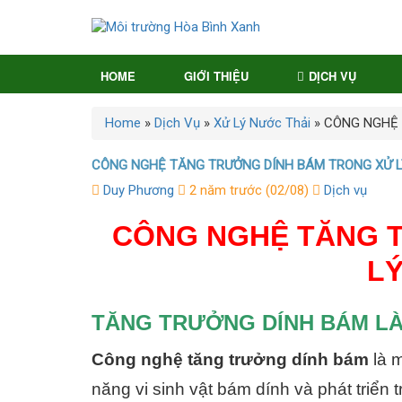
HOME
GIỚI THIỆU
DỊCH VỤ
Home
»
Dịch Vụ
»
Xử Lý Nước Thải
»
CÔNG NGHỆ 
CÔNG NGHỆ TĂNG TRƯỞNG DÍNH BÁM TRONG XỬ L
Duy Phương
2 năm trước (02/08)
Dịch vụ
CÔNG NGHỆ TĂNG 
LÝ
TĂNG TRƯỞNG DÍNH BÁM LÀ
Công nghệ tăng trưởng dính bám
là m
năng vi sinh vật bám dính và phát triển