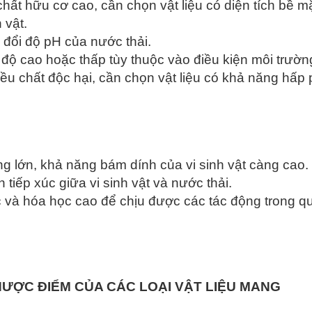
ất hữu cơ cao, cần chọn vật liệu có diện tích bề mặ
 vật.
 đổi độ pH của nước thải.
 độ cao hoặc thấp tùy thuộc vào điều kiện môi trườn
u chất độc hại, cần chọn vật liệu có khả năng hấp
ng lớn, khả năng bám dính của vi sinh vật càng cao.
 tiếp xúc giữa vi sinh vật và nước thải.
c và hóa học cao để chịu được các tác động trong q
ƯỢC ĐIỂM CỦA CÁC LOẠI VẬT LIỆU MANG