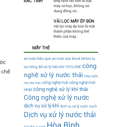
Máy tách rác tĩnh là loại
máy cơ học, không sử
dụng động cơ...
VẢI LỌC MÁY ÉP BÙN
Vải lọc máy ép bùn là một
thành phần không thể
thiếu của máy...
MÂY THẺ
an toàn hiệu quả
an toàn sức khoẻ
bể keo tụ
ước
công
Bể xử lý hiếu khí
CYCLONE
tạo bông
 chế
nghệ xử lý nước thải
công nghệ
công nghệ mới
công nghệ mới
cho nhà máy
công nghệ xử lý khí thải
nhất
Công nghệ xử lý nước
dịch vụ xử lý khí
dịch vụ xử lý nước sạch
Dịch vụ xử lý nước thải
Hòa Bình