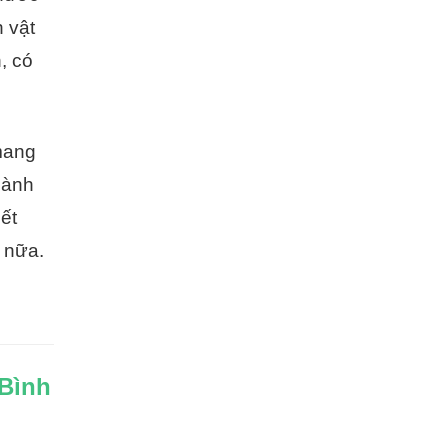
h vật
, có
 mang
hành
ết
 nữa.
Bình