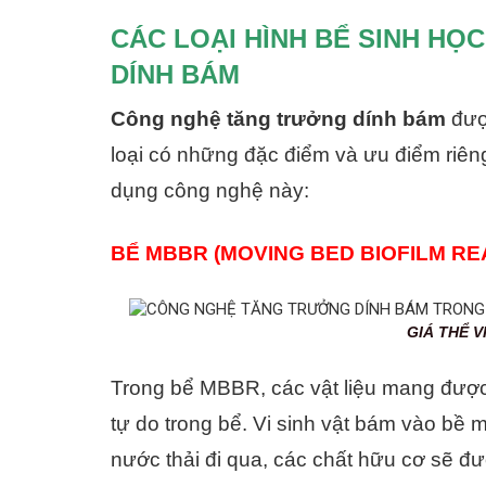
CÁC LOẠI HÌNH BỂ SINH H
DÍNH BÁM
Công nghệ tăng trưởng dính bám
được
loại có những đặc điểm và ưu điểm riêng
dụng công nghệ này:
BỂ MBBR (MOVING BED BIOFILM RE
GIÁ THỂ VI SINH HÌNH C
Trong bể MBBR, các vật liệu mang được 
tự do trong bể. Vi sinh vật bám vào bề 
nước thải đi qua, các chất hữu cơ sẽ đư