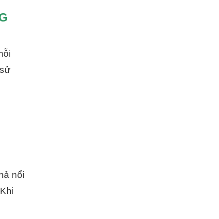
NG
mỗi
 sử
hả nổi
 Khi