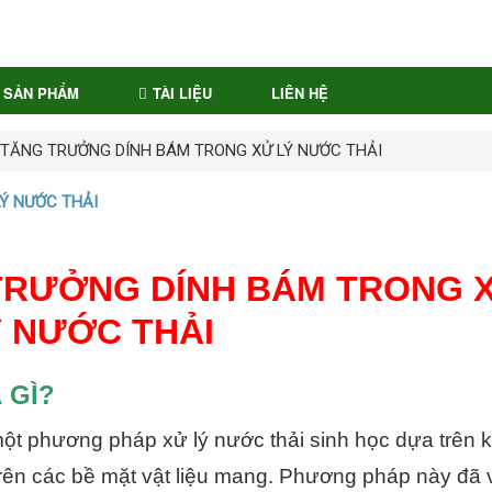
SẢN PHẨM
TÀI LIỆU
LIÊN HỆ
TĂNG TRƯỞNG DÍNH BÁM TRONG XỬ LÝ NƯỚC THẢI
Ý NƯỚC THẢI
TRƯỞNG DÍNH BÁM TRONG 
 NƯỚC THẢI
 GÌ?
ột phương pháp xử lý nước thải sinh học dựa trên 
 trên các bề mặt vật liệu mang. Phương pháp này đã 