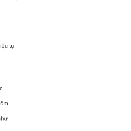
iệu tự
ư
gốm
như