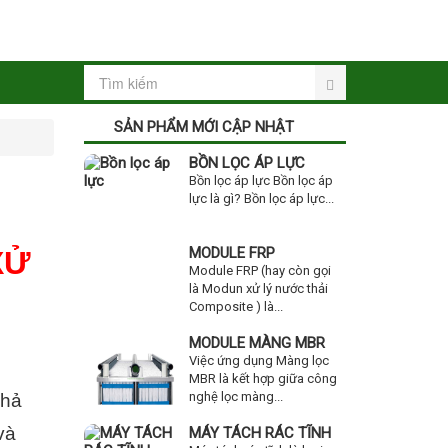
SẢN PHẨM MỚI CẬP NHẬT
BỒN LỌC ÁP LỰC
Bồn lọc áp lực Bồn lọc áp
lực là gì? Bồn lọc áp lực...
MODULE FRP
XỬ
Module FRP (hay còn gọi
là Modun xử lý nước thải
Composite ) là...
MODULE MÀNG MBR
Việc ứng dụng Màng lọc
MBR là kết hợp giữa công
nghệ lọc màng...
khả
và
MÁY TÁCH RÁC TĨNH