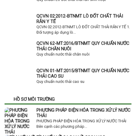
QCVN 02:2012-BTNMT LÒ ĐỐT CHẤT THẢI
RẮN Y TẾ
QCVN 02:2012-BTNMT LÒ ĐỐT CHẤT THẢI RẮN Y TẾ 1.
Đối tượng áp dụng lò...
QCVN 62-MT:2016/BTNMT QUY CHUẨN NƯỚC
THẢI CHĂN NUÔI
Quy chuẩn nước thải chăn nuôi
QCVN 01-MT:2015/BTNMT QUY CHUẨN NƯỚC
THẢI CAO SU
Quy chuẩn nước thải cao su
HỒ SƠ MÔI TRƯỜNG
PHƯƠNG PHÁP ĐIỆN HÓA TRONG XỬ LÝ NƯỚC
THẢI
PHƯƠNG PHÁP ĐIỆN HÓA TRONG XỬ LÝ NƯỚC THẢI
Bên cạnh các phương pháp...