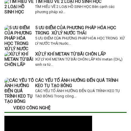
TÌM HIỂU VỀ 2 LOẠI HỒ SINH HỌC
TÌM HIỂU VỀ 2 LOẠI HỒ SINH HỌC Bên cạnh các
phương pháp xử...
5 ƯU ĐIỂM CỦA PHƯƠNG PHÁP HÓA HỌC
TRONG XỬ LÝ NƯỚC THẢI
5 ƯU ĐIỂM CỦA PHƯƠNG PHÁP HÓA HỌC TRONG XỬ
LÝ NƯỚC THẢI Nước...
XỬ LÝ KHÍ METAN TỪ BÃI CHÔN LẤP
XỬ LÝ KHÍ METAN TỪ BÃI CHÔN LẤP Khí metan (CH₄)
sinh ra từ...
CÁC YẾU TỐ ẢNH HƯỞNG ĐẾN QUÁ TRÌNH
KEO TỤ TẠO BÔNG
CÁC YẾU TỐ ẢNH HƯỞNG ĐẾN QUÁ TRÌNH KEO TỤ
TẠO BÔNG Trong công...
VIDEO CÔNG NGHỆ