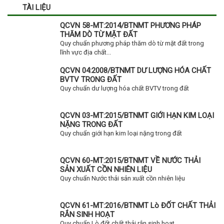
TÀI LIỆU
QCVN 58-MT:2014/BTNMT PHƯƠNG PHÁP
THĂM DÒ TỪ MẶT ĐẤT
Quy chuẩn phương pháp thăm dò từ mặt đất trong
lĩnh vực địa chất...
QCVN 04:2008/BTNMT DƯ LƯỢNG HÓA CHẤT
BVTV TRONG ĐẤT
Quy chuẩn dư lượng hóa chất BVTV trong đất
QCVN 03-MT:2015/BTNMT GIỚI HẠN KIM LOẠI
NẶNG TRONG ĐẤT
Quy chuẩn giới hạn kim loại nặng trong đất
QCVN 60-MT:2015/BTNMT VỀ NƯỚC THẢI
SẢN XUẤT CỒN NHIÊN LIỆU
Quy chuẩn Nước thải sản xuất cồn nhiên liệu
QCVN 61-MT:2016/BTNMT Lò ĐỐT CHẤT THẢI
RẮN SINH HOẠT
Quy chuẩn Lò đốt chất thải rắn sinh hoạt