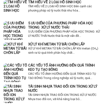
TÌM HIỂU VỀ 2 LOẠI HỒ SINH HỌC
TÌM HIỂU VỀ 2 LOẠI HỒ SINH HỌC Bên cạnh các
phương pháp xử lý nước thải như hóa...
5 ƯU ĐIỂM CỦA PHƯƠNG PHÁP HÓA HỌC
TRONG XỬ LÝ NƯỚC THẢI
5 ƯU ĐIỂM CỦA PHƯƠNG PHÁP HÓA HỌC TRONG XỬ
LÝ NƯỚC THẢI Nước thải là một vấn đề...
XỬ LÝ KHÍ METAN TỪ BÃI CHÔN LẤP
XỬ LÝ KHÍ METAN TỪ BÃI CHÔN LẤP Khí metan (CH₄)
sinh ra từ quá trình phân hủy chất...
CÁC YẾU TỐ ẢNH HƯỞNG ĐẾN QUÁ TRÌNH
KEO TỤ TẠO BÔNG
CÁC YẾU TỐ ẢNH HƯỞNG ĐẾN QUÁ TRÌNH KEO TỤ
TẠO BÔNG Trong công nghiệp xử lý nước, quá...
TÁI SINH NHỰA TRAO ĐỔI ION TRONG XỬ LÝ
NƯỚC
TÁI SINH NHỰA TRAO ĐỔI ION TRONG XỬ LÝ NƯỚC
Nhựa trao đổi ion, với khả năng loại bỏ...